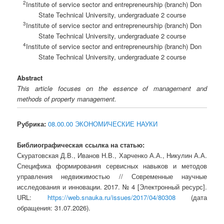
2
Institute of service sector and entrepreneurship (branch) Don
State Technical University, undergraduate 2 course
3
Institute of service sector and entrepreneurship (branch) Don
State Technical University, undergraduate 2 course
4
Institute of service sector and entrepreneurship (branch) Don
State Technical University, undergraduate 2 course
Abstract
This article focuses on the essence of management and
methods of property management.
Рубрика:
08.00.00 ЭКОНОМИЧЕСКИЕ НАУКИ
Библиографическая ссылка на статью:
Скуратовская Д.В., Иванов Н.В., Харченко А.А., Никулин А.А.
Специфика формирования сервисных навыков и методов
управления недвижимостью // Современные научные
исследования и инновации. 2017. № 4 [Электронный ресурс].
URL:
https://web.snauka.ru/issues/2017/04/80308
(дата
обращения: 31.07.2026).