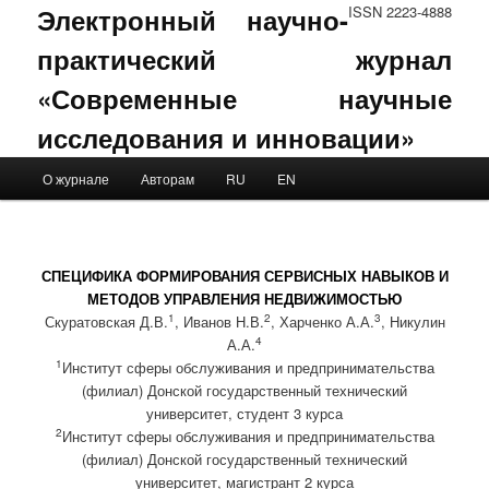
Электронный научно-
ISSN 2223-4888
практический журнал
«Современные научные
исследования и инновации»
Main menu
О журнале
Авторам
RU
EN
Skip to primary content
Skip to secondary content
СПЕЦИФИКА ФОРМИРОВАНИЯ СЕРВИСНЫХ НАВЫКОВ И
МЕТОДОВ УПРАВЛЕНИЯ НЕДВИЖИМОСТЬЮ
1
2
3
Скуратовская Д.В.
, Иванов Н.В.
, Харченко А.А.
, Никулин
4
А.А.
1
Институт сферы обслуживания и предпринимательства
(филиал) Донской государственный технический
университет, студент 3 курса
2
Институт сферы обслуживания и предпринимательства
(филиал) Донской государственный технический
университет, магистрант 2 курса