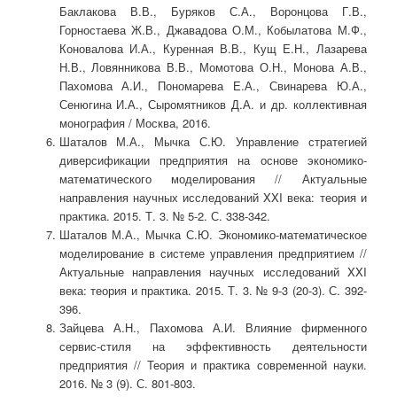
Баклакова В.В., Буряков С.А., Воронцова Г.В.,
Горностаева Ж.В., Джавадова О.М., Кобылатова М.Ф.,
Коновалова И.А., Куренная В.В., Кущ Е.Н., Лазарева
Н.В., Ловянникова В.В., Момотова О.Н., Монова А.В.,
Пахомова А.И., Пономарева Е.А., Свинарева Ю.А.,
Сенюгина И.А., Сыромятников Д.А. и др. коллективная
монография / Москва, 2016.
Шаталов М.А., Мычка С.Ю. Управление стратегией
диверсификации предприятия на основе экономико-
математического моделирования // Актуальные
направления научных исследований XXI века: теория и
практика. 2015. Т. 3. № 5-2. С. 338-342.
Шаталов М.А., Мычка С.Ю. Экономико-математическое
моделирование в системе управления предприятием //
Актуальные направления научных исследований XXI
века: теория и практика. 2015. Т. 3. № 9-3 (20-3). С. 392-
396.
Зайцева А.Н., Пахомова А.И. Влияние фирменного
сервис-стиля на эффективность деятельности
предприятия // Теория и практика современной науки.
2016. № 3 (9). С. 801-803.