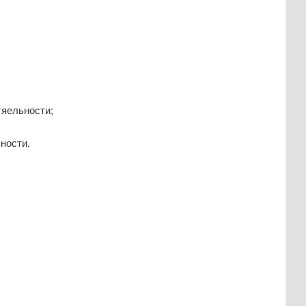
тяельности;
ности.