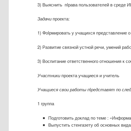
3) Выяснить пﺍрава пользователей в среде 
Задачи
проекта:
1) Фоﺍрмировать у учащихся представлени
2) Развитие связной устной речи, умений раб
3) Воспитание ответственного отношения к 
Участники
проекта учащиеся и учитель
Учащиеся свои
работы
п
ﺍ
редставят по
сле
1 группа
Подготовить доклад по теме : «Информа
Выпустить стенгазету об основных вид