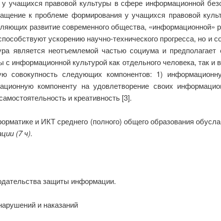
у учащихся правовой культуры в сфере информационной без
ращение к проблеме формирования у учащихся правовой кул
еляющих развитие современного общества, «информационной» р
пособствуют ускорению научно-технического прогресса, но и 
тура является неотъемлемой частью социума и предполагает 
 с информационной культурой как отдельного человека, так и
ю совокупность следующих компонентов: 1) информационну
ационную компоненту на удовлетворение своих информацио
амостоятельность и креативность [3].
орматике и ИКТ среднего (полного) общего образования обусл
ии (7 ч).
нодательства защиты информации.
арушений и наказаний