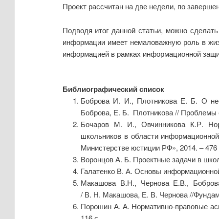
Проект рассчитан на две недели, по заверше
Подводя итог данной статьи, можно сделать
информации имеет немаловажную роль в жизн
информацией в рамках информационной защит
Библиографический список
Боброва И. И., Плотникова Е. Б. О н
Боброва, Е. Б. Плотникова // Проблемы 
Бочаров М. И., Овчинникова К.Р. Но
школьников в области информационной 
Министерстве юстиции РФ», 2014. – 476 с
Воронцов А. Б. Проектные задачи в школе
Галатенко В. А. Основы информационной 
Макашова В.Н., Чернова Е.В., Бобро
/ В. Н. Макашова, Е. В. Чернова //Фунд
Порошин А. А. Нормативно-правовые асп
116 с.