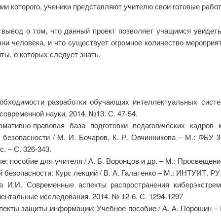
нии которого, ученики представляют учителю свои готовые рабо
 вывод о том, что данный проект позволяет учащимся увидет
и человека, и что существует огромное количество мероприя
ы, о которых следует знать.
еобходимости разработки обучающих интеллектуальных систем
современной науки. 2014. №13. С. 47-54.
рмативно-правовая база подготовки педагогических кадро
безопасности / М. И. Бочаров, К. Р. Овчинникова – М.: ФБУ
. – С. 326-343.
: пособие для учителя / А. Б. Воронцов и др. – М.: Просвещение
безопасности: Курс лекций / В. А. Галатенко – М.: ИНТУИТ. РУ, 
ва И.И. Современные аспекты распространения киберэкстре
аментальные исследования. 2014. № 12-6. С. 1294-1297
екты защиты информации: Учебное пособие / А. А. Порошин – 