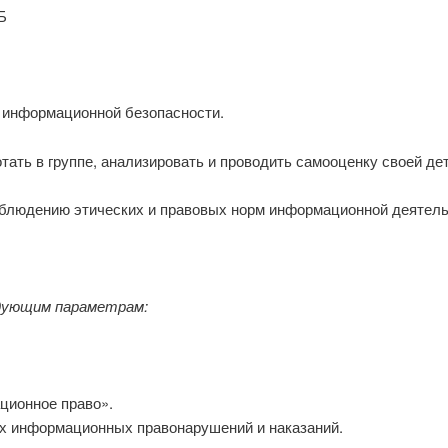
ИБ
е о информационной безопасности.
отать в группе, анализировать и проводить самооценку своей де
соблюдению этических и правовых норм информационной деятель
дующим
параметрам:
ционное право».
ах информационных правонарушений и наказаний.