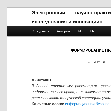
Электронный научно-прак
исследования и инновации»
Main menu
О журнале
Авторам
RU
EN
Skip to primary content
Skip to secondary content
ФОРМИРОВАНИЕ ПР
ФГБОУ ВПО «М
Аннотация
В данной статье мы рассмотрим проект 
информационного права, и на знакомство а
реализовывать творческий потенциал учащ
Ключевые слова:
информационная безопас