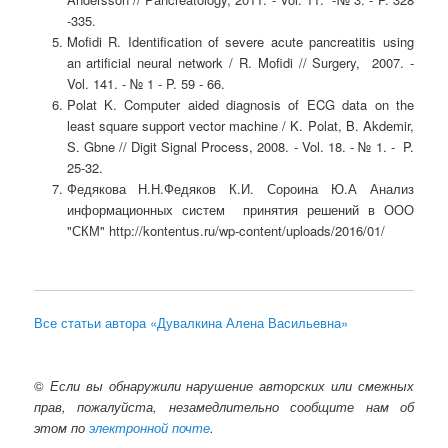
-335.
Mofidi R. Identification of severe acute pancreatitis using
an artificial neural network / R. Mofidi // Surgery, 2007. -
Vol. 141. - № 1 - P. 59 - 66.
Polat K. Computer aided diagnosis of ECG data on the
least square support vector machine / K. Polat, B. Akdemir,
S. Gbne // Digit Signal Process, 2008. - Vol. 18. - № 1. - P.
25-32.
Федякова Н.Н.Федяков К.И. Сороина Ю.А Анализ
информационных систем принятия решений в ООО
"СКМ" http://kontentus.ru/wp-content/uploads/2016/01/
Все статьи автора «Дувалкина Алена Васильевна»
©
Если вы обнаружили нарушение авторских или смежных
прав, пожалуйста, незамедлительно сообщите нам об
этом по
электронной почте
.