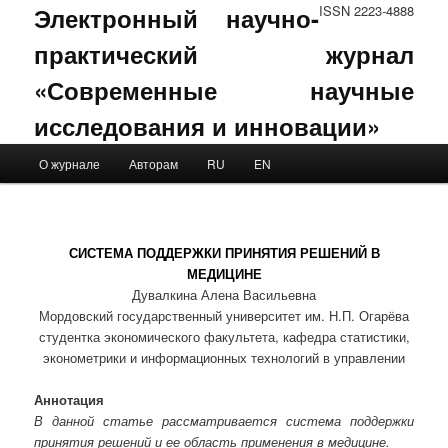
Электронный научно-
ISSN 2223-4888
практический журнал
«Современные научные
исследования и инновации»
Main menu
О журнале
Авторам
RU
EN
Skip to primary content
Skip to secondary content
СИСТЕМА ПОДДЕРЖКИ ПРИНЯТИЯ РЕШЕНИЙ В
МЕДИЦИНЕ
Дувалкина Алена Васильевна
Мордовский государственный университет им. Н.П. Огарёва
студентка экономического факультета, кафедра статистики,
эконометрики и информационных технологий в управлении
Аннотация
В данной статье рассматривается система поддержки
принятия решений и ее область применения в медицине.