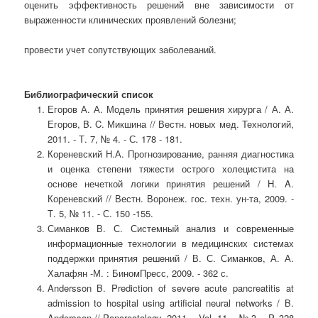
оценить эффективность решений вне зависимости от
выраженности клинических проявлений болезни;
провести учет сопутствующих заболеваний.
Библиографический список
Егоров А. А. Модель принятия решения хирурга / А. А.
Егоров, B. C. Микшина // Вестн. новых мед. Технологий,
2011. - Т. 7, № 4. - С. 178 - 181.
Кореневский Н.А. Прогнозирование, ранняя диагностика
и оценка степени тяжести острого холецистита на
основе нечеткой логики принятия решений / H. A.
Кореневский // Вестн. Воронеж. гос. техн. ун-та, 2009. -
Т. 5, № 11. - С. 150 -155.
Симанков В. С. Системный анализ и современные
информационные технологии в медицинских системах
поддержки принятия решений / В. С. Симанков, А. А.
Халафян -М. : БиномПресс, 2009. - 362 с.
Andersson B. Prediction of severe acute pancreatitis at
admission to hospital using artificial neural networks / B.
Andersson // Pancreatology, 2011. - Vol. 11. -№ 3. - P. 328