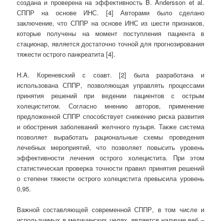
создана и проверена на эффективность B. Andersson et al.
СППР на основе ИНС. [4] Авторами было сделано
заключение, что СППР на основе ИНС из шести признаков,
которые получены на момент поступления пациента в
стационар, является достаточно точной для прогнозирования
тяжести острого панкреатита [4].
H.A. Кореневский с соавт. [2] была разработана и
использована СППР, позволяющая управлять процессами
принятия решений при ведении пациентов с острым
холециститом. Согласно мнению авторов, применение
предложенной СППР способствует снижению риска развития
и обострения заболеваний желчного пузыря. Также система
позволяет выработать рациональные схемы проведения
лечебных мероприятий, что позволяет повысить уровень
эффективности лечения острого холецистита. При этом
статистическая проверка точности правил принятия решений
о степени тяжести острого холецистита превысила уровень
0,95.
Важной составляющей современной СППР, в том числе и
используемых в медицинских целях, является наличие веб –