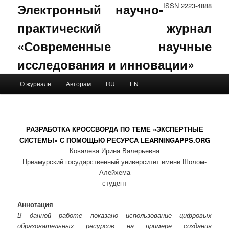
Электронный научно-
ISSN 2223-4888
практический журнал
«Современные научные
исследования и инновации»
Main menu
О журнале
Авторам
RU
EN
Skip to primary content
Skip to secondary content
РАЗРАБОТКА КРОССВОРДА ПО ТЕМЕ «ЭКСПЕРТНЫЕ
СИСТЕМЫ» С ПОМОЩЬЮ РЕСУРСА LEARNINGAPPS.ORG
Ковалева Ирина Валерьевна
Приамурский государственный университет имени Шолом-
Алейхема
студент
Аннотация
В данной работе показано использование цифровых
образовательных ресурсов на примере создания