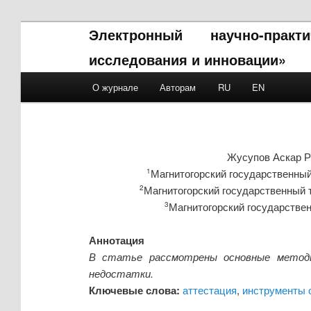
Электронный научно-прак
исследования и инновации»
Main menu
О журнале
Авторам
RU
EN
Skip to primary content
Skip to secondary content
Жусупов Аскар 
Магнитогорский государственный 
1
Магнитогорский государственный т
2
Магнитогорский государстве
3
Аннотация
В статье рассмотрены основные методы
недостатки.
Ключевые слова:
аттестация
,
инструменты 