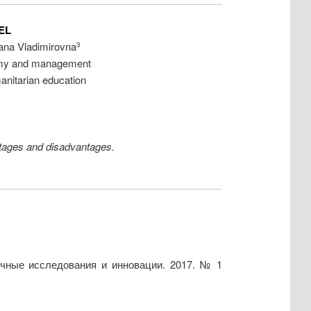
EL
ana Vladimirovna
3
onomy and management
anitarian education
antages and disadvantages.
учные исследования и инновации. 2017. № 1