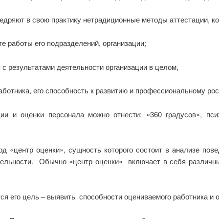
недряют в свою практику нетрадиционные методы аттестации, к
те работы его подразделений, организации;
 с результатами деятельности организации в целом,
ботника, его способность к развитию и профессиональному росту 
ии и оценки персонала можно отнести: «360 градусов», пси
д «центр оценки», сущность которого состоит в анализе пове
ельности. Обычно «центр оценки» включает в себя различные
я его цель – выявить способности оцениваемого работника и о