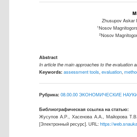
M
Zhusupov Askar 
Nosov Magnitogorsk
1
Nosov Magnitogors
2
Abstract
In article the main approaches to the evaluation a
Keywords:
assessment tools
,
evaluation
,
metho
Рубрика:
08.00.00 ЭКОНОМИЧЕСКИЕ НАУК
Библиографическая ссылка на статью:
Жусупов А.Р., Хасенова А.А., Майорова Т.
[Электронный ресурс]. URL:
https://web.snauk