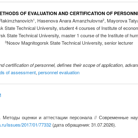
ETHODS OF EVALUATION AND CERTIFICATION OF PERSONN
Rakimzhanovich
, Hasenova Anara Amanzhulovna
, Mayorova Taty
1
2
 State Technical University, student 4 courses of Institute of ec
k State Technical University, master 1 course of the Institute of hum
Nosov Magnitogorsk State Technical University, senior lecturer
3
nd certification of personnel, defines their scope of application, adv
ds of assessment
,
personnel evaluation
И
В. Методы оценки и аттестации персонала // Современные на
a.ru/issues/2017/01/77332
(дата обращения: 31.07.2026).