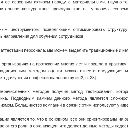
ся ее основным активом наряду с материальными, научно-т
ительное конкурентное преимущество в условиях совреме
ным инструментом, позволяющим оптимизировать структуру
ь направления для обучения сотрудников.
 аттестации персонала, мы можем выделить традиционные и не
организациях на протяжении многих лет и пришла в практику 
радиционным методам оценки можно отнести следующие: ма
тод изучения профессионального пути [2, c. 23].
еречисленных методов получил метод тестирования, которы
ника. Подводным камнем данного метода является сложност
змом. Большинство компаний в связи с этим используют унив
ции является то, что в основном все они ориентированы на 
ыве от его роли в организации, что делает данные методы недо