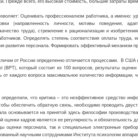
и. Прежде всего, его высокая стоимость, большие затраты врем
зволяет: Оценивать профессионализм работника, а именно: ур
товки (направленность личности, мотивы поведения, адапт
 качество труда), стремление к рационализации и изобретени
ботников. Определять степень соответствия оплаты труда, ее
ия развития персонала. Формировать эффективный механизм п
тличии от России определенно отличается процессами. В США 
est (BPT), который состоит из 100 вопросов, результаты оценк
ь от каждого вопроса максимальное количество информации, 
 определили, что критика – это неэффективное средство инф
чтобы обеспечить обратную связь, необходимо проводить двус
ала основывается на принятой здесь философии производства,
й оценки кадров является ее регулярность и обязательность д
ды оценки персонала, так и специальные электронные прибор
ованный научными сотрудниками Института психологии аппарат