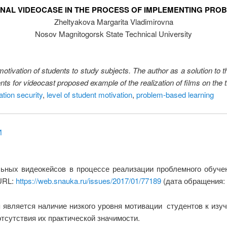
ONAL VIDEOCASE IN THE PROCESS OF IMPLEMENTING PRO
Zheltyakova Margarita Vladimirovna
Nosov Magnitogorsk State Technical University
otivation of students to study subjects. The author as a solution to 
nts for videocast proposed example of the realization of films on the
ation security
,
level of student motivation
,
problem-based learning
И
ьных видеокейсов в процессе реализации проблемного обуче
 URL:
https://web.snauka.ru/issues/2017/01/77189
(дата обращения: 
 является наличие низкого уровня мотивации студентов к изу
тсутствия их практической значимости.