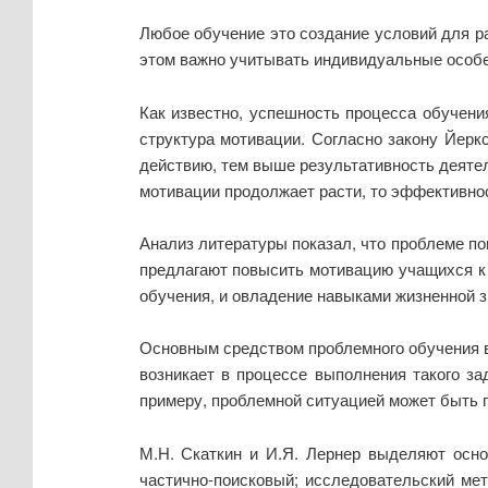
Любое обучение это создание условий для ра
этом важно учитывать индивидуальные особе
Как известно, успешность процесса обучения
структура мотивации. Согласно закону Йерк
действию, тем выше результативность деятел
мотивации продолжает расти, то эффективнос
Анализ литературы показал, что проблеме по
предлагают повысить мотивацию учащихся к
обучения, и овладение навыками жизненной з
Основным средством проблемного обучения в
возникает в процессе выполнения такого за
примеру, проблемной ситуацией может быть п
М.Н. Скаткин и И.Я. Лернер выделяют осно
частично-поисковый; исследовательский мет