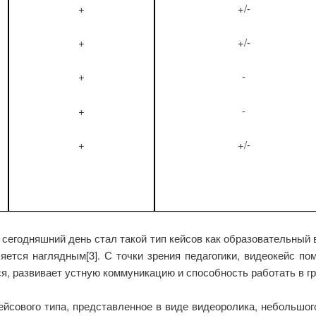
+
+/-
+
+/-
+
-
+
-
+
+/-
сегодняшний день стал такой тип кейсов как образовательный
яется наглядным[3]. С точки зрения педагогики, видеокейс по
, развивает устную коммуникацию и способность работать в гр
ейсового типа, представленное в виде видеоролика, небольшог