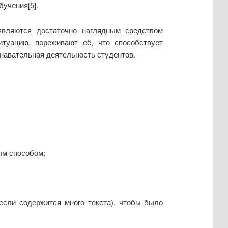
учения[5].
являются достаточно наглядным средством
итуацию, переживают её, что способствует
знавательная деятельность студентов.
ым способом;
сли содержится много текста), чтобы было