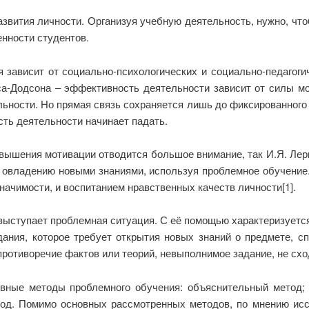
звития личности. Организуя учебную деятельность, нужно, чт
нности студентов.
 зависит от социально-психологических и социально-педагоги
са-Додсона – эффективность деятельности зависит от силы мо
ьности. Но прямая связь сохраняется лишь до фиксированного 
ть деятельности начинает падать.
вышения мотивации отводится большое внимание, так И.Я. Лерн
 овладению новыми знаниями, используя проблемное обучение.
начимости, и воспитанием нравственных качеств личности[1].
ыступает проблемная ситуация. С её помощью характеризуется
дания, которое требует открытия новых знаний о предмете, с
ротиворечие фактов или теорий, невыполнимое задание, не схо
вные методы проблемного обучения: объяснительный метод; 
од. Помимо основных рассмотренных методов, по мнению иссл