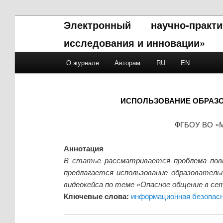
Электронный научно-прак
исследования и инновации»
Main menu
О журнале
Авторам
RU
EN
Skip to primary content
Skip to secondary content
ИСПОЛЬЗОВАНИЕ ОБРАЗО
ФГБОУ ВО «Ма
Аннотация
В статье рассматривается проблема повы
предлагается использование образовательн
видеокейса по теме «Опасное общение в се
Ключевые слова:
информационная безопас