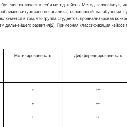
 обучение включает в себя метод кейсов. Метод «casestudy», ил
проблемно-ситуационного анализа, основанный на обучении 
заключается в том, что группа студентов, проанализировав кон
м дальнейшего развития[2]. Примерная классификация кейсов п
а
Мотивированность
Дифференцированность
+
+/-
+
+/-
+
+/-