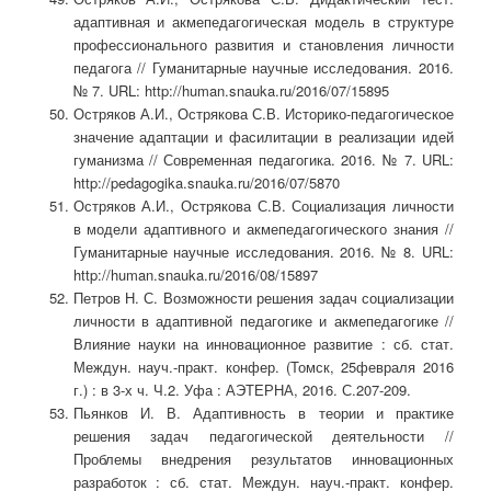
адаптивная и акмепедагогическая модель в структуре
профессионального развития и становления личности
педагога // Гуманитарные научные исследования. 2016.
№ 7. URL: http://human.snauka.ru/2016/07/15895
Остряков А.И., Острякова С.В. Историко-педагогическое
значение адаптации и фасилитации в реализации идей
гуманизма // Современная педагогика. 2016. № 7. URL:
http://pedagogika.snauka.ru/2016/07/5870
Остряков А.И., Острякова С.В. Социализация личности
в модели адаптивного и акмепедагогического знания //
Гуманитарные научные исследования. 2016. № 8. URL:
http://human.snauka.ru/2016/08/15897
Петров Н. С. Возможности решения задач социализации
личности в адаптивной педагогике и акмепедагогике //
Влияние науки на инновационное развитие : сб. стат.
Междун. науч.-практ. конфер. (Томск, 25февраля 2016
г.) : в 3-х ч. Ч.2. Уфа : АЭТЕРНА, 2016. С.207-209.
Пьянков И. В. Адаптивность в теории и практике
решения задач педагогической деятельности //
Проблемы внедрения результатов инновационных
разработок : сб. стат. Междун. науч.-практ. конфер.