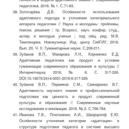
педагогика. 2016. № 1. С.71-83.
Золотарёва Д.В. Особенности использования
адаптивного подхода в уточнении категориального
аппарата педагогики // Наука и молодежь: проблемы,
поиски, решения : тр. Всеросс. науч. конфер. студ.,
аспир. и молодых ученых ; под общ. ред. М.В.
Темлянцева. Новокузнецк: Изд. центр СибГИУ, 2016.
Вып. 20. Ч. II. Гуманитарные науки. С.209-211.
Зубанов В.П., Макарова Л.Н., Корниенко Е.Д.
Адаптивная педагогика как продукт и условие
гуманизации современного образования и культуры //
Интернетнаука. 2016. № 6. С. 317-326.
DOI:10.19075/2414-0031-2016-6-317-326
Зубанов В.П., Пермяков С.М., Свинаренко В.Г.
Адаптивность научного знания и профессиональной
подготовки как ценность и продукт современной
культуры и образования // Современные научные
исследования и инновации. 2016. № 2. С.756-764.
Иванова Т.В., Платоненко А.И., Шварцкопф Е.Ю.
Особенности уточнения категории «адаптация» в
структуре подготовки педагога в системе высшего