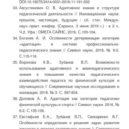
DOI:10.19075/2414-0031-2016-11-191-202
Августинович О. В. Адаптивное знание в структуре
педагогической деятельности // Инновационная наука:
прошлое, настоящее, будущее : сб. стат. Междун.
науч.-практ. конфер. (Саранск, 3 июня 2016 г.) : в 2 ч.
Ч.2. Уфа : ОМЕГА САЙНС, 2016. С.103-104.
Богачев А. И. Особенности детерминации категории
«адаптация» в системе профессионально-
педагогического знания // Символ науки. 2016. № 6-2.
С.115-116.
Воронова К.В., Зубанов В.П. Возможности
использования адаптивного и акмепедагогического
знания в повышении качества педагогического
взаимодействия педагога по физической культуре и
обучающихся // Современные научные исследования и
инновации. 2016. № 3. С. 597-604.
Доловов А. Я. Адаптация как категория педагогики
физической культуры и спорта // Символ науки. 2016. №
6-2. С.135-136.
Евстафьев Е.А., Зубанов В.П., Свинаренко В.Г.
Особенности определения и решения задач развития
личности в модели адаптивного знания // Современная