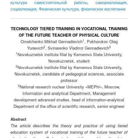
культура самостоятельной работы
,
самореализация
,
социализация
,
Физическая культура
,
физическое воспитание
TECHNOLOGY TIERED TRAINING IN VOCATIONAL TRAINING
OF THE FUTURE TEACHER OF PHYSICAL CULTURE
1
Omelchenko Mikhail Gennadievich
, Pokhorukov Oleg
2
3
Yurievich
, Svinarenko Vladimir Gennadievich
1
Novokuznetsk institute filial by Kemerovo State University,
Novokuznetsk, student
2
Novokuznetsk institute filial by Kemerovo State University,
Novokuznetsk, candidate of pedagogical sciences, associate
professor
3
National research nuclear University «MEPhI», Moscow,
Information and analytical Department, Management
development advanced studies, head of information-analytical
Department of the office of scientific research, senior engineer
Abstract
The article describes the theory and practice of using tiered
education system of vocational training of the future teacher of