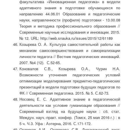
факультатива «Инновационная педагогика» в модели
адаптивного знания в подготовке обучающихся по
направлению 44.06.01 Образование и педагогические
науки, направленности (профиля) подготовки - 13.00.08
Теория и методика профессионального образования //
Современные научные исследования и инновации. 2015.
№ 12. URL: http://web.snauka.ru/issues/2015/12/61189
Козырева О. А. Культура самостоятельной работы как
механизм самосовершенствования и самореализации
личности педагога // Вестник педагогических инноваций.
2007. №4 (12). С.52-65.
Коновалов С.В., Козырева О.А., Чурин Н.А.
Возможности уточнения педагогических условий
оптимизации моделирования предметно-педагогических
презентаций в модели подготовки будущих педагогов по
ФК // Современная педагогика. 2015. № 5. С.62-73.
Носовец Е. С. Адаптивное знание в педагогической
деятельности как условие гуманизации образования //
Современный взгляд на будущее науки : сб. стат.
Междун. науч.-практ. конфер. (Томск, 25 мая 2016 г.) : в
5 ч. Ч.3. Уфа : Аэтерна, 2016. С.171-172.
Остряков А.И., Острякова С.В. Дидактический тест: