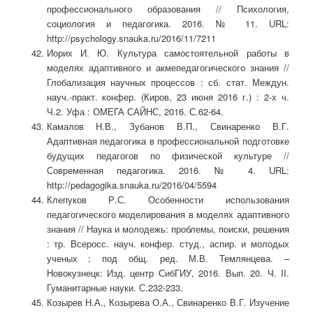
профессионального образования // Психология,
социология и педагогика. 2016. № 11. URL:
http://psychology.snauka.ru/2016/11/7211
Иорих И. Ю. Культура самостоятельной работы в
моделях адаптивного и акмепедагогического знания //
Глобализация научных процессов : сб. стат. Междун.
науч.-практ. конфер. (Киров, 23 июня 2016 г.) : 2-х ч.
Ч.2. Уфа : ОМЕГА САЙНС, 2016. С.62-64.
Камалов Н.В., Зубанов В.П., Свинаренко В.Г.
Адаптивная педагогика в профессиональной подготовке
будущих педагогов по физической культуре //
Современная педагогика. 2016. № 4. URL:
http://pedagogika.snauka.ru/2016/04/5594
Клепуков Р.С. Особенности использования
педагогического моделирования в моделях адаптивного
знания // Наука и молодежь: проблемы, поиски, решения
: тр. Всеросс. науч. конфер. студ., аспир. и молодых
ученых ; под общ. ред. М.В. Темлянцева. –
Новокузнецк: Изд. центр СибГИУ, 2016. Вып. 20. Ч. II.
Гуманитарные науки. С.232-233.
Козырев Н.А., Козырева О.А., Свинаренко В.Г. Изучение