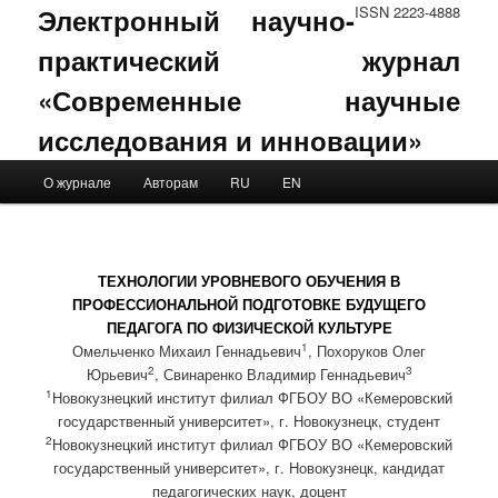
Электронный научно-
ISSN 2223-4888
практический журнал
«Современные научные
исследования и инновации»
Main menu
О журнале
Авторам
RU
EN
Skip to primary content
Skip to secondary content
ТЕХНОЛОГИИ УРОВНЕВОГО ОБУЧЕНИЯ В
ПРОФЕССИОНАЛЬНОЙ ПОДГОТОВКЕ БУДУЩЕГО
ПЕДАГОГА ПО ФИЗИЧЕСКОЙ КУЛЬТУРЕ
1
Омельченко Михаил Геннадьевич
, Похоруков Олег
2
3
Юрьевич
, Свинаренко Владимир Геннадьевич
1
Новокузнецкий институт филиал ФГБОУ ВО «Кемеровский
государственный университет», г. Новокузнецк, студент
2
Новокузнецкий институт филиал ФГБОУ ВО «Кемеровский
государственный университет», г. Новокузнецк, кандидат
педагогических наук, доцент