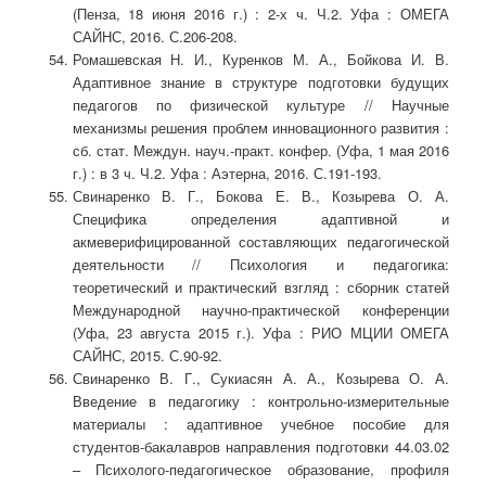
(Пенза, 18 июня 2016 г.) : 2-х ч. Ч.2. Уфа : ОМЕГА
САЙНС, 2016. С.206-208.
Ромашевская Н. И., Куренков М. А., Бойкова И. В.
Адаптивное знание в структуре подготовки будущих
педагогов по физической культуре // Научные
механизмы решения проблем инновационного развития :
сб. стат. Междун. науч.-практ. конфер. (Уфа, 1 мая 2016
г.) : в 3 ч. Ч.2. Уфа : Аэтерна, 2016. С.191-193.
Свинаренко В. Г., Бокова Е. В., Козырева О. А.
Специфика определения адаптивной и
акмеверифицированной составляющих педагогической
деятельности // Психология и педагогика:
теоретический и практический взгляд : сборник статей
Международной научно-практической конференции
(Уфа, 23 августа 2015 г.). Уфа : РИО МЦИИ ОМЕГА
САЙНС, 2015. С.90-92.
Свинаренко В. Г., Сукиасян А. А., Козырева О. А.
Введение в педагогику : контрольно-измерительные
материалы : адаптивное учебное пособие для
студентов-бакалавров направления подготовки 44.03.02
– Психолого-педагогическое образование, профиля