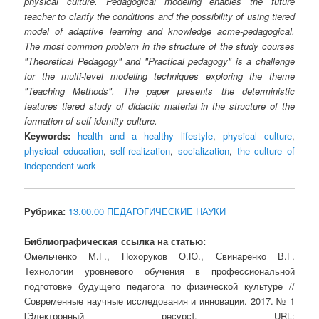
physical culture. Pedagogical modeling enables the future
teacher to clarify the conditions and the possibility of using tiered
model of adaptive learning and knowledge acme-pedagogical.
The most common problem in the structure of the study courses
"Theoretical Pedagogy" and "Practical pedagogy" is a challenge
for the multi-level modeling techniques exploring the theme
"Teaching Methods". The paper presents the deterministic
features tiered study of didactic material in the structure of the
formation of self-identity culture.
Keywords:
health and a healthy lifestyle
,
physical culture
,
physical education
,
self-realization
,
socialization
,
the culture of
independent work
Рубрика:
13.00.00 ПЕДАГОГИЧЕСКИЕ НАУКИ
Библиографическая ссылка на статью:
Омельченко М.Г., Похоруков О.Ю., Свинаренко В.Г.
Технологии уровневого обучения в профессиональной
подготовке будущего педагога по физической культуре //
Современные научные исследования и инновации. 2017. № 1
[Электронный ресурс]. URL: