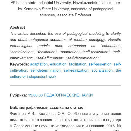
2
Siberian state Industrial University, Novokuznetsk filial-institute
by Kemerovo State University, candidate of pedagogical
sciences, associate Professor
Abstract
The article describes the use of pedagogical modeling to clarify
and detail categorical apparatus of modern pedagogy. Results
verbal-logical models such categories as "education",
"socialization", "facilitation", "adaptation", "self-realization", "self-
improvement", "self-affirmation", "self-determination".
Keywords:
adaptation
,
education
,
facilitation
,
self-assertion
,
self-
cultivation
,
self-determination
,
self-realization
,
socialization
,
the
culture of independent work
Рубрика:
13.00.00 ПЕДАГОГИЧЕСКИЕ НАУКИ
Библиографическая ссылка на статью:
Фомичев А.В., Козырева О.А. Особенности изучения основ
педагогического знания в конструктах исторического подхода
// Современные научные исследования и инновации. 2016. №