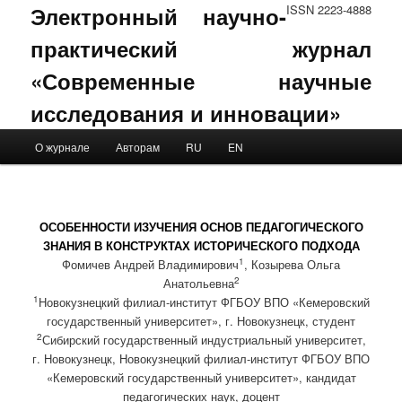
Электронный научно-
ISSN 2223-4888
практический журнал
«Современные научные
исследования и инновации»
Main menu
О журнале
Авторам
RU
EN
Skip to primary content
Skip to secondary content
ОСОБЕННОСТИ ИЗУЧЕНИЯ ОСНОВ ПЕДАГОГИЧЕСКОГО
ЗНАНИЯ В КОНСТРУКТАХ ИСТОРИЧЕСКОГО ПОДХОДА
1
Фомичев Андрей Владимирович
, Козырева Ольга
2
Анатольевна
1
Новокузнецкий филиал-институт ФГБОУ ВПО «Кемеровский
государственный университет», г. Новокузнецк, студент
2
Сибирский государственный индустриальный университет,
г. Новокузнецк, Новокузнецкий филиал-институт ФГБОУ ВПО
«Кемеровский государственный университет», кандидат
педагогических наук, доцент