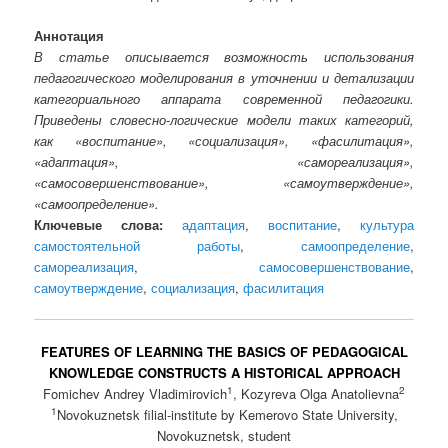
Аннотация
В статье описывается возможность использования
педагогического моделирования в уточнении и детализации
категориального аппарата современной педагогики.
Приведены словесно-логические модели таких категорий,
как «воспитание», «социализация», «фасилитация»,
«адаптация», «самореализация»,
«самосовершенствование», «самоутверждение»,
«самоопределение».
Ключевые слова:
адаптация
,
воспитание
,
культура
самостоятельной работы
,
самоопределение
,
самореализация
,
самосовершенствование
,
самоутверждение
,
социализация
,
фасилитация
FEATURES OF LEARNING THE BASICS OF PEDAGOGICAL
KNOWLEDGE CONSTRUCTS A HISTORICAL APPROACH
1
2
Fomichev Andrey Vladimirovich
, Kozyreva Olga Anatolievna
1
Novokuznetsk filial-institute by Kemerovo State University,
Novokuznetsk, student