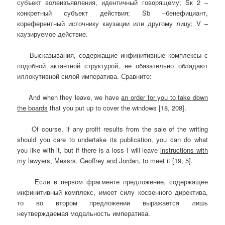
субъект волеизъявления, идентичный говорящему; Sк 2 –
конкретный субъект действия; Sb –бенефициант,
кореферентный источнику каузации или другому лицу; V –
каузируемое действие.
Высказывания, содержащие инфинитивные комплексы с
подобной актантной структурой, не обязательно обладают
иллокутивной силой императива. Сравните:
And when they leave, we have
an order for you to take down
the boards
that you put up to cover the windows [18, 208].
Of course, if any profit results from the sale of the writing
should you care to undertake its publication, you can do what
you like with it, but if there is a loss I will leave
instructions with
my lawyers, Messrs. Geoffrey and Jordan, to meet it
[19, 5].
Если в первом фрагменте предложение, содержащее
инфинитивный комплекс, имеет силу косвенного директива,
то во втором предложении выражается лишь
неутверждаемая модальность императива.