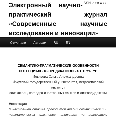
Электронный научно-
ISSN 2223-4888
практический журнал
«Современные научные
исследования и инновации»
Main menu
О журнале
Авторам
RU
EN
Skip to primary content
Skip to secondary content
СЕМАНТИКО-ПРАГМАТИЧЕСКИЕ ОСОБЕННОСТИ
ПОТЕНЦИАЛЬНО-ПРЕДИКАТИВНЫХ СТРУКТУР
Ильязова Ольга Александровна
Иркутский государственный университет, педагогический
институт
соискатель, кафедра иностранных языков и лингводидактики
Аннотация
В настоящей статье проводится анализ семантических и
прагматических факторов, влияющих на реализацию