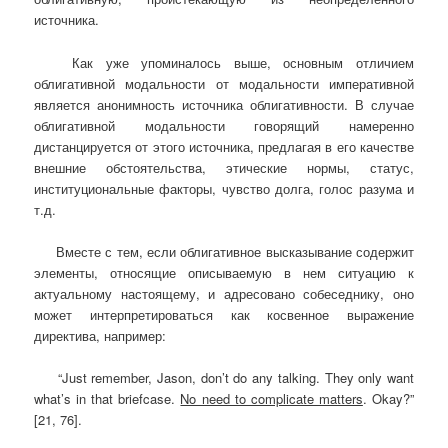
источника.
Как уже упоминалось выше, основным отличием
облигативной модальности от модальности императивной
является анонимность источника облигативности. В случае
облигативной модальности говорящий намеренно
дистанцируется от этого источника, предлагая в его качестве
внешние обстоятельства, этические нормы, статус,
институциональные факторы, чувство долга, голос разума и
т.д.
Вместе с тем, если облигативное высказывание содержит
элементы, относящие описываемую в нем ситуацию к
актуальному настоящему, и адресовано собеседнику, оно
может интерпретироваться как косвенное выражение
директива, например:
“Just remember, Jason, don’t do any talking. They only want
what’s in that briefcase.
No need to complicate matters
. Okay?”
[21, 76].