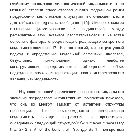
глубокому пониманию лингвистической модальности в не
меньшей степени способствовал анализ модальной рамки
предложения как сложной структуры, включающей места
для субъекта и адресата сообщения [16]. Именно характер
отношений (доминирования и подчинения) между
референтами этих актантов рассматриваются в качестве
основного фактора, определяющего реализацию конкретного
модального значения [17]. Как логический, так и структурный
подход к определению модальной семантики является,
безусловно, полноправным, однако наиболее
конструктивным представляется объединение обоих
подходов в рамках интерпретации такого многостороннего
явления, как модальность.
Изучение условий реализации конкретного модального
значения посредством инфинитивных комплексов показало,
что она во многом зависит от актантной структуры
пропозиции. Так, неутверждаемая императивная
модальность находит выражение в пропозициях,
обладающих следующей структурой: Sк 1 makes it necessary
that Sк 2 + V for the benefit of Sb, где Sк 1 – конкретный