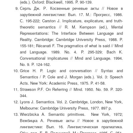
(eds.). Oxford: Blackwell, 1995. P. 90-139.
Серль Дж. Р. Косвенные речевые акты // Новое в
зарубежной лингвистике: Вып. 17. М.: Прогресс, 1986.
С. 195-222; Carston J. Implicature, explicature, and truth-
theoretic semantics // R. M. Kempson (ed.), Mental
Representations: The Interface Between Language and
Reality. Cambridge: Cambridge University Press, 1988. P.
155-181; Récanati F. The pragmatics of what is said // Mind
and Language. 1989. No. 4. P. 295-329; Bach K.
Conversational implicatures // Mind and Language. 1994.
No. 9. P. 124-162.
Grice H. P. Logic and conversation // Syntax and
Semantics / P. Cole and J. Morgan (eds.). Vol. 3: Speech
Acts. New York: Academic Press, 1975. P. 41-58.
Strawson P.F. On Referring // Mind. 1950. No. 59. P. 320-
344.
Lyons J. Semantics. Vol. 2. Cambridge, London, New York,
Melbourne: Cambridge University Press, 1977. 897 p.
Wierzbicka A. Semantic primitives. New York, 1972;
Вежбицка А. Речевые акты // Новое в зарубежной
лингвистике: Вып. 16. Лингвистическая прагматика.
Общ. ред. Е. В. Падучевой. М.: Прогресс, 1985. С. 251-