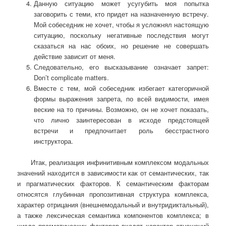
Данную ситуацию может усугубить моя попытка
заговорить с теми, кто придет на назначенную встречу.
Мой собеседник не хочет, чтобы я усложнял настоящую
ситуацию, поскольку негативные последствия могут
сказаться на нас обоих, но решение не совершать
действие зависит от меня.
Следовательно, его высказывание означает запрет:
Don’t complicate matters.
Вместе с тем, мой собеседник избегает категоричной
формы выражения запрета, по всей видимости, имея
веские на то причины. Возможно, он не хочет показать,
что лично заинтересован в исходе предстоящей
встречи и предпочитает роль бесстрастного
инструктора.
Итак, реализация инфинитивным комплексом модальных
значений находится в зависимости как от семантических, так
и прагматических факторов. К семантическим факторам
относятся глубинная пропозитивная структура комплекса,
характер отрицания (внешнемодальный и внутридиктальный),
а также лексическая семантика компонентов комплекса; в
число прагматических факторов входят характер отношений