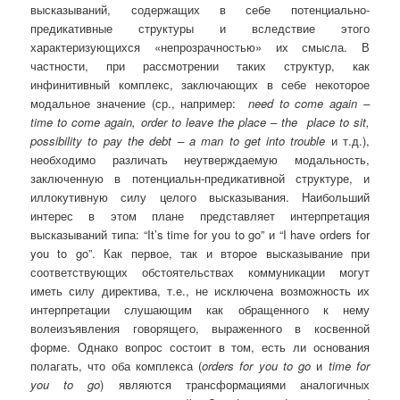
высказываний, содержащих в себе потенциально-
предикативные структуры и вследствие этого
характеризующихся «непрозрачностью» их смысла. В
частности, при рассмотрении таких структур, как
инфинитивный комплекс, заключающих в себе некоторое
модальное значение (ср., например:
need
to
come
again
–
time
to
come
again
,
order
to
leave
the
place
–
the
place
to
sit
,
possibility
to
pay
the
debt
–
a
man
to
get
into
trouble
и т.д.),
необходимо различать неутверждаемую модальность,
заключенную в потенциальн-предикативной структуре, и
иллокутивную силу целого высказывания. Наибольший
интерес в этом плане представляет интерпретация
высказываний типа: “It’s time for you to go” и “I have orders for
you to go”. Как первое, так и второе высказывание при
соответствующих обстоятельствах коммуникации могут
иметь силу директива, т.е., не исключена возможность их
интерпретации слушающим как обращенного к нему
волеизъявления говорящего, выраженного в косвенной
форме. Однако вопрос состоит в том, есть ли основания
полагать, что оба комплекса (
orders
for
you
to
go
и
time
for
you
to
go
) являются трансформациями аналогичных