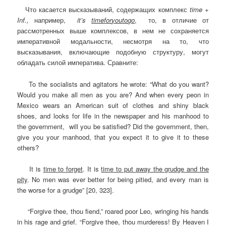
Что касается высказываний, содержащих комплекс
time
+
Inf
.,
например,
it
’
s
time
for
you
to
go
, то, в отличие от
рассмотренных выше комплексов, в нем не сохраняется
императивной модальности, несмотря на то, что
высказывания, включающие подобную структуру, могут
обладать силой императива. Сравните:
To the socialists and agitators he wrote: “What do you want?
Would you make all men as you are? And when every peon in
Mexico wears an American suit of clothes and shiny black
shoes, and looks for life in the newspaper and his manhood to
the government, will you be satisfied? Did the government, then,
give you your manhood, that you expect it to give it to these
others?
It is
time to forget
. It is
time to put away the grudge and the
pity
. No men was ever better for being pitied, and every man is
the worse for a grudge” [20, 323].
“Forgive thee, thou fiend,” roared poor Leo, wringing his hands
in his rage and grief. “Forgive thee, thou murderess! By Heaven I