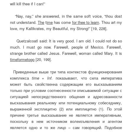
will kill thee if I can!”
“Nay, nay,” she answered, in the same soft voice, “thou dost
not understand.
The
t
ime
has come
for thee to learn
. Thou art my
love, my Kallikrates, my Beautiful, my Strong!” [19, 228].
Quetzalcoatl said: It is very good. I am old. I could not do so
much. I must go now. Farewell, people of Mexico. Farewell,
strange brother called Jesus. Farewell, woman called Mary. It is
time
for
me
to
go
[20, 199].
Приведенные выше три типа контекстов функционирования
комплекса
time
+
Inf
.
показывают, что сила императива
может быть свойственна содержащим его высказываниям
только при условии соотнесенности описываемой ситуации с
ситуацией непосредственного общения и адресованности
высказывания реальному или потенциальному собеседнику,
выраженной эксплицитно (2) или имплицитно (1). По этой
причине третье высказывание не является императивным,
поскольку в нем источником волеизъявления и агентом
является одно и то же лицо – сам говорящий. Подобное