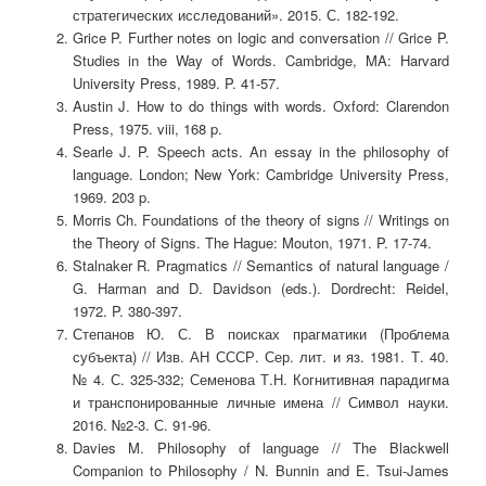
стратегических исследований». 2015. С. 182-192.
Grice P. Further notes on logic and conversation // Grice P.
Studies in the Way of Words. Cambridge, MA: Harvard
University Press, 1989. P. 41-57.
Austin J. How to do things with words. Oxford: Clarendon
Press, 1975. viii, 168 p.
Searle J. P. Speech acts. An essay in the philosophy of
language. London; New York: Cambridge University Press,
1969. 203 p.
Morris Ch. Foundations of the theory of signs // Writings on
the Theory of Signs. The Hague: Mouton, 1971. P. 17-74.
Stalnaker R. Pragmatics // Semantics of natural language /
G. Harman and D. Davidson (eds.). Dordrecht: Reidel,
1972. P. 380-397.
Степанов Ю. С. В поисках прагматики (Проблема
субъекта) // Изв. АН СССР. Сер. лит. и яз. 1981. Т. 40.
№ 4. С. 325-332; Семенова Т.Н. Когнитивная парадигма
и транспонированные личные имена // Символ науки.
2016. №2-3. С. 91-96.
Davies M. Philosophy of language // The Blackwell
Companion to Philosophy / N. Bunnin and E. Tsui-James