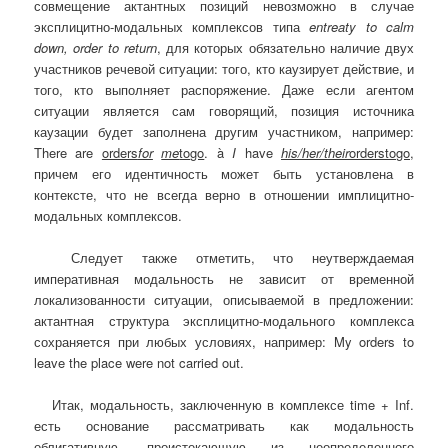
совмещение актантных позиций невозможно в случае
эксплицитно-модальных комплексов типа
entreaty
to
calm
down
,
order
to
return
, для которых обязательно наличие двух
участников речевой ситуации: того, кто каузирует действие, и
того, кто выполняет распоряжение. Даже если агентом
ситуации является сам говорящий, позиция источника
каузации будет заполнена другим участником, например:
There are
orders
for
me
to
go
. à
I
have
his
/
her
/
their
orders
to
go
,
причем его идентичность может быть установлена в
контексте, что не всегда верно в отношении имплицитно-
модальных комплексов.
Следует также отметить, что неутверждаемая
императивная модальность не зависит от временной
локализованности ситуации, описываемой в предложении:
актантная структура эксплицитно-модального комплекса
сохраняется при любых условиях, например: My orders to
leave the place were not carried out.
Итак, модальность, заключенную в комплексе time + Inf.
есть основание рассматривать как модальность
облигативную, проистекающую из неопределенного