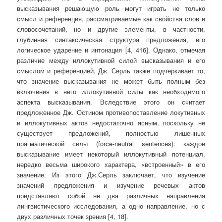
высказывания решающую роль могут играть не только
смысл и референция, рассматриваемые как свойства слов и
словосочетаний, но и другие элементы, в частности,
глубинная синтаксическая структура предложения, его
логическое ударение и интонация [4, 416]. Однако, отмечая
различие между иллокутивной силой высказывания и его
смыслом и референцией, Дж. Серль также подчеркивает то,
что значение высказывания не может быть полным без
включения в него иллокутивной силы как необходимого
аспекта высказывания. Вследствие этого он считает
предложенное Дж. Остином противопоставление локутивных
и иллокутивных актов недостаточно ясным, поскольку не
существует предложений, полностью лишенных
прагматической силы (force-neutral sentences): каждое
высказывание имеет некоторый иллокутивный потенциал,
нередко весьма широкого характера, «встроенный» в его
значение. Из этого Дж.Серль заключает, что изучение
значений предложения и изучение речевых актов
представляют собой не два различных направления
лингвистического исследования, а одно направление, но с
двух различных точек зрения [4, 18].