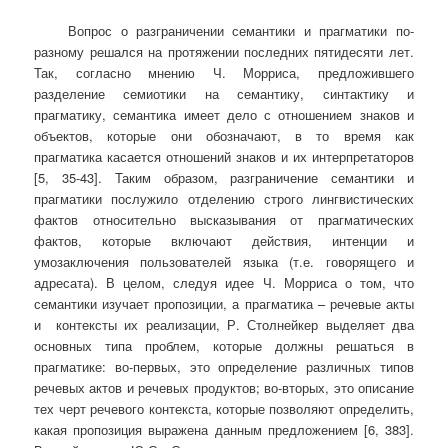
Вопрос о разграничении семантики и прагматики по-
разному решался на протяжении последних пятидесяти лет.
Так, согласно мнению Ч. Морриса, предложившего
разделение семиотики на семантику, синтактику и
прагматику, семантика имеет дело с отношением знаков и
объектов, которые они обозначают, в то время как
прагматика касается отношений знаков и их интерпретаторов
[5, 35-43]. Таким образом, разграничение семантики и
прагматики послужило отделению строго лингвистических
фактов относительно высказывания от прагматических
фактов, которые включают действия, интенции и
умозаключения пользователей языка (т.е. говорящего и
адресата). В целом, следуя идее Ч. Морриса о том, что
семантики изучает пропозиции, а прагматика – речевые акты
и контексты их реализации, Р. Столнейкер выделяет два
основных типа проблем, которые должны решаться в
прагматике: во-первых, это определение различных типов
речевых актов и речевых продуктов; во-вторых, это описание
тех черт речевого контекста, которые позволяют определить,
какая пропозиция выражена данным предложением [6, 383].