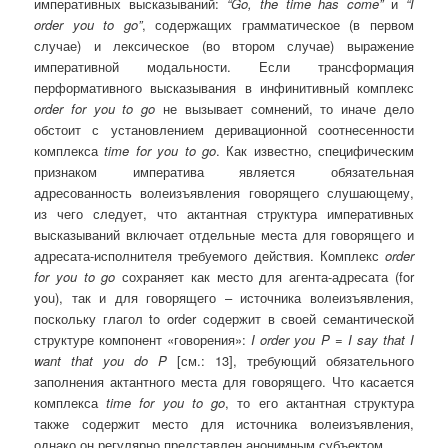
императивных высказываний:
“
Go
,
the
time
has
come
”
и
“
I
order
you
to
go
”
, содержащих грамматическое (в первом
случае) и лексическое (во втором случае) выражение
императивной модальности. Если трансформация
перформативного высказывания в инфинитивный комплекс
order
for
you
to
go
не вызывает сомнений, то иначе дело
обстоит с установлением деривационной соотнесенности
комплекса
time
for
you
to
go
. Как известно, специфическим
признаком императива является обязательная
адресованность волеизъявления говорящего слушающему,
из чего следует, что актантная структура императивных
высказываний включает отдельные места для говорящего и
адресата-исполнителя требуемого действия. Комплекс
order
for
you
to
go
сохраняет как место для агента-адресата (for
you), так и для говорящего – источника волеизъявления,
поскольку глагол to order содержит в своей семантической
структуре компонент «говорения»:
I
order
you
P
=
I
say
that
I
want
that
you
do
P
[см.: 13], требующий обязательного
заполнения актантного места для говорящего. Что касается
комплекса
time
for
you
to
go
, то его актантная структура
также содержит место для источника волеизъявления,
однако он регулярно представлен анонимным субъектом.