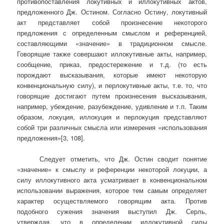
противопоставления локутивных и иллокутивных актов,
предложенного Дж. Остином. Согласно Остину, локутивный
акт представляет собой произнесение некоторого
предложения с определенным смыслом и референцией,
составляющими «значение» в традиционном смысле.
Говорящие также совершают иллокутивные акты, например,
сообщение, приказ, предостережение и т.д. (то есть
порождают высказывания, которые имеют некоторую
конвенциональную силу), и перлокутивные акты, т.е. то, что
говорящие достигают путем произнесения высказывания,
например, убеждение, разубеждение, удивление и т.п. Таким
образом, локуция, иллокуция и перлокуция представляют
собой три различных смысла или измерения «использования
предложения»[3, 108].
Следует отметить, что Дж. Остин сводит понятие
«значение» к смыслу и референции некоторой локуции, а
силу иллокутивного акта усматривает в конвенциональном
использовании выражения, которое тем самым определяет
характер осуществляемого говорящим акта. Против
подобного сужения значения выступил Дж. Серль,
утверждая, что в определении иллокутивной силы