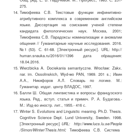
275.
Тимофеева С.В. Текстовые функции инфинитивно-
атрибутивного комплекса в современном английском
языке. Диссертация на соискание ученой степени
кандидата филологических наук. Москва, 2001;
Тимофеева С.В. Парадоксы номинализации и аномалии
общения // Гуманитарные научные исследования. 2016.
№1 (53). С. 61-68. [Электронный ресурс]. URL: http://
human.snauka.ru/2016/01/1396 дата обращения:
18.04.2016.
Wierzbicka A. Dociekania semantyczne. Wrocław: Zakx.
nar. im. Ossolinskich, Wyd-wo PAN, 1969. 201 s.; Ивин
А.А., Никифоров А.Л. Словарь по логике. М.:
Гуманитар. издат. центр ВЛАДОС, 1997.
Балли Ш. Общая лингвистика и вопросы французского
языка. Ред., вступ. статья и примеч. Р. А. Будагова.-
М.: Изд-во иностр. лит., 1955.- 416 с.
Winter S. Evolutions and Linguistic meaning. Ph.D. Thesis.
Cognitive Science Dept. Lund University, Sweden. 1998.
[Электронный ресурс]
URL
:
http
://
www
.
lucs
.
lu
.
se
/
People
/
Simon
/
Winter
/
Thesis
.
html
;
Тимофеева С.В. Система