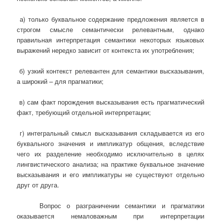
а) только буквальное содержание предложения является в
строгом смысле семантически релевантным, однако
правильная интерпретация семантики некоторых языковых
выражений нередко зависит от контекста их употребления;
б) узкий контекст релевантен для семантики высказывания,
а широкий – для прагматики;
в) сам факт порождения высказывания есть прагматический
факт, требующий отдельной интерпретации;
г) интегральный смысл высказывания складывается из его
буквального значения и импликатур общения, вследствие
чего их разделение необходимо исключительно в целях
лингвистического анализа; на практике буквальное значение
высказывания и его импликатуры не существуют отдельно
друг от друга.
Вопрос о разграничении семантики и прагматики
оказывается немаловажным при интерпретации