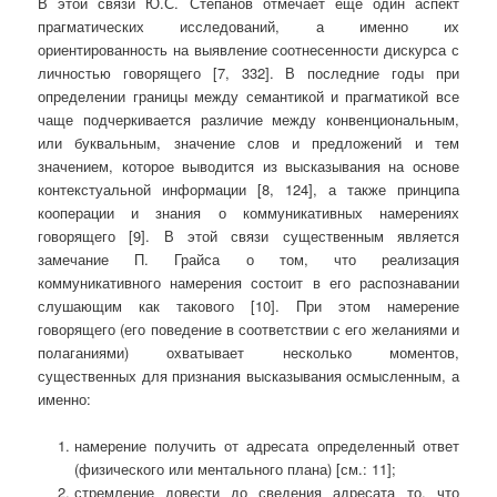
В этой связи Ю.С. Степанов отмечает еще один аспект
прагматических исследований, а именно их
ориентированность на выявление соотнесенности дискурса с
личностью говорящего [7, 332]. В последние годы при
определении границы между семантикой и прагматикой все
чаще подчеркивается различие между конвенциональным,
или буквальным, значение слов и предложений и тем
значением, которое выводится из высказывания на основе
контекстуальной информации [8, 124], а также принципа
кооперации и знания о коммуникативных намерениях
говорящего [9]. В этой связи существенным является
замечание П. Грайса о том, что реализация
коммуникативного намерения состоит в его распознавании
слушающим как такового [10]. При этом намерение
говорящего (его поведение в соответствии с его желаниями и
полаганиями) охватывает несколько моментов,
существенных для признания высказывания осмысленным, а
именно:
намерение получить от адресата определенный ответ
(физического или ментального плана) [см.: 11];
стремление довести до сведения адресата то, что