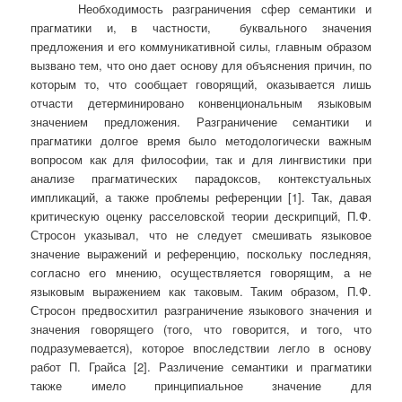
Необходимость разграничения сфер семантики и
прагматики и, в частности, буквального значения
предложения и его коммуникативной силы, главным образом
вызвано тем, что оно дает основу для объяснения причин, по
которым то, что сообщает говорящий, оказывается лишь
отчасти детерминировано конвенциональным языковым
значением предложения. Разграничение семантики и
прагматики долгое время было методологически важным
вопросом как для философии, так и для лингвистики при
анализе прагматических парадоксов, контекстуальных
импликаций, а также проблемы референции [1]. Так, давая
критическую оценку расселовской теории дескрипций, П.Ф.
Стросон указывал, что не следует смешивать языковое
значение выражений и референцию, поскольку последняя,
согласно его мнению, осуществляется говорящим, а не
языковым выражением как таковым. Таким образом, П.Ф.
Стросон предвосхитил разграничение языкового значения и
значения говорящего (того, что говорится, и того, что
подразумевается), которое впоследствии легло в основу
работ П. Грайса [2]. Различение семантики и прагматики
также имело принципиальное значение для