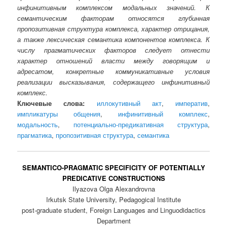
инфинитивным комплексом модальных значений. К
семантическим факторам относятся глубинная
пропозитивная структура комплекса, характер отрицания,
а также лексическая семантика компонентов комплекса. К
числу прагматических факторов следует отнести
характер отношений власти между говорящим и
адресатом, конкретные коммуникативные условия
реализации высказывания, содержащего инфинитивный
комплекс.
Ключевые слова:
иллокутивный акт
,
императив
,
импликатуры общения
,
инфинитивный комплекс
,
модальность
,
потенциально-предикативная структура
,
прагматика
,
пропозитивная структура
,
семантика
SEMANTICO-PRAGMATIC SPECIFICITY OF POTENTIALLY
PREDICATIVE CONSTRUCTIONS
Ilyazova Olga Alexandrovna
Irkutsk State University, Pedagogical Institute
post-graduate student, Foreign Languages and Linguodidactics
Department