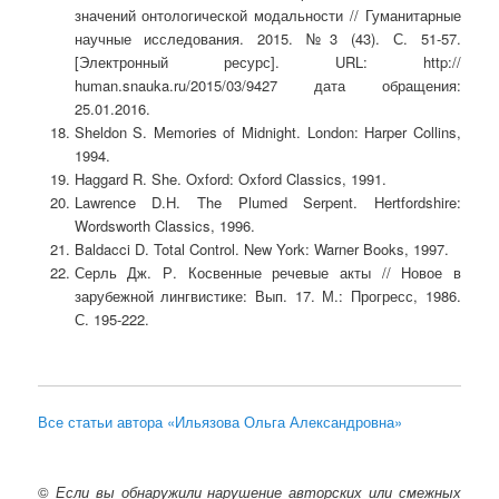
значений онтологической модальности // Гуманитарные
научные исследования. 2015. №3 (43). С. 51-57.
[Электронный ресурс]. URL: http://
human.snauka.ru/2015/03/9427 дата обращения:
25.01.2016.
Sheldon S. Memories of Midnight. London: Harper Collins,
1994.
Haggard R. She. Oxford: Oxford Classics, 1991.
Lawrence D.H. The Plumed Serpent. Hertfordshire:
Wordsworth Classics, 1996.
Baldacci D. Total Control. New York: Warner Books, 1997.
Серль Дж. Р. Косвенные речевые акты // Новое в
зарубежной лингвистике: Вып. 17. М.: Прогресс, 1986.
С. 195-222.
Все статьи автора «Ильязова Ольга Александровна»
©
Если вы обнаружили нарушение авторских или смежных