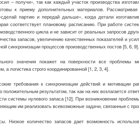
сил – получи», так как каждый участок производства изготав
 готовы к приему дополнительных материалов. Рассматрив
«сделай партию и передай дальше», когда детали изготавл
рая соответствует плановому расписанию. При работе систе
изводственного цикла и не зависит от реальных запросов друг
ичества запасов, увеличению качественных показателей и усил
ой синхронизации процессов производственных постов [5, 6, 9].
льного значения покажет на поверхности все проблемы ме
а логистика строго координированной [1, 2, 3, 4].
окие требования к синхронизации действий и мотивации ра
 положительным результатом, так как на них возлагается отв
ти системы нулевого запаса [12]. При возникновении проблем
ляющим им реализовать всевозможные задачи, связанные с прои
сы. Низкое количество запасов дает возможность использо