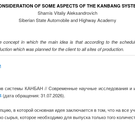
ONSIDERATION OF SOME ASPECTS OF THE KANBANG SYST
Shamis Vitaliy Aleksandrovich
Siberian State Automobile and Highway Academy
ncept in which the main idea is that according to the schedul
uction which was planned for the client to all sites of production.
И
ов системы КАНБАН // Современные научные исследования и ин
4
(дата обращения: 31.07.2026).
ю, в которой основная идея заключается в том, что на все уч
о сырья, которое необходимо для выпуска только того количес