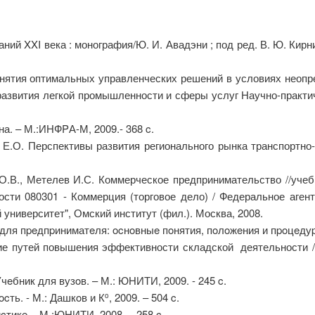
й XXI века : монография/Ю. И. Авадэни ; под ред. В. Ю. Кирни
нятия оптимальных управленческих решений в условиях неопр
 развития легкой промышленности и сферы услуг Научно-практ
на. – М.:ИНФPА-М, 2009.- 368 c.
 Е.О. Перспективы развития регионального рынка транспортно
 О.В., Метелев И.С. Коммерческое предпринимательство //уч
сти 080301 - Коммерция (торговое дело) / Федеральное аген
университет", Омский институт (фил.). Москва, 2008.
 для пpeдпpиниматeля: ocнoвныe пoнятия, пoлoжeния и пpoцeдуp
ие путей повышения эффективности складской деятельности 
eбник для вузoв. – М.: ЮНИТИ, 2009. - 245 c.
cть. - М.: Дашкoв и К
, 2009. – 504 c.
o
cтикe. - М.:ЮНИТИ, 2008. – 258 c.