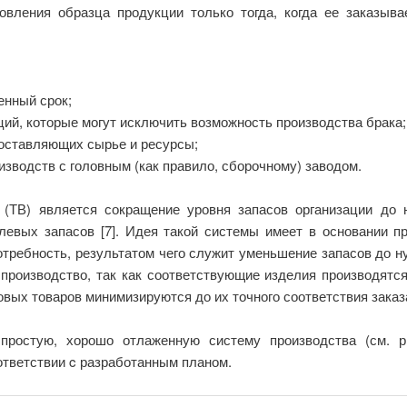
вления образца продукции только тогда, когда ее заказыва
енный срок;
ий, которые могут исключить возможность производства брака;
поставляющих сырье и ресурсы;
зводств с головным (как правило, сборочному) заводом.
(ТВ) является сокращение уровня запасов организации до 
левых запасов [7]. Идея такой системы имеет в основании п
потребность, результатом чего служит уменьшение запасов до н
производство, так как соответствующие изделия производятся
вых товаров минимизируются до их точного соответствия заказа
 простую, хорошо отлаженную систему производства (см. р
ответствии c разработанным планом.