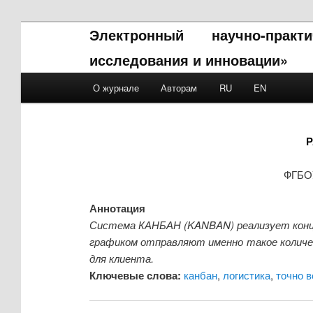
Электронный научно-прак
исследования и инновации»
Main menu
О журнале
Авторам
RU
EN
Skip to primary content
Skip to secondary content
Р
ФГБОУ
Аннотация
Система КАНБАН (KANBAN) реализует концеп
графиком отправляют именно такое количес
для клиента.
Ключевые слова:
канбан
,
логистика
,
точно 