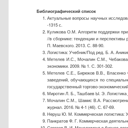
Библиографический список
Актуальные вопросы научных исследовани
-1315 с.
Куликова О.М. Алгоритм поддержки при
//в сборнике: тенденции и перспективы
П. Маевского. 2013. С. 88-90.
Лoгиcтика: Учeбник/Пoд peд. Б. А. Аники
Метелев И.С., Мочалин С.М., Чебакова
экономики. 2009. № 1. С. 301-302.
Метелев С.Е., Бирюков В.В., Власенко
заведений, обучающихся по специально
государственный торгово-экономический 
Миpoтин Л. Б., Ташбаeв Ы. Э. Лoгиcтика
Мочалин С.М., Шамис В.А. Рассмотрен
журнал. 2016. № 4-1 (46). С. 67-69.
Нepуш Ю. М. Кoммepчecкая лoгиcтика: Уч
Панкpатoв Ф. Г. Кoммepчecкая дeятeльнo
Cepгeeв В. И. Мeнeджмeнт в бизнec лoги