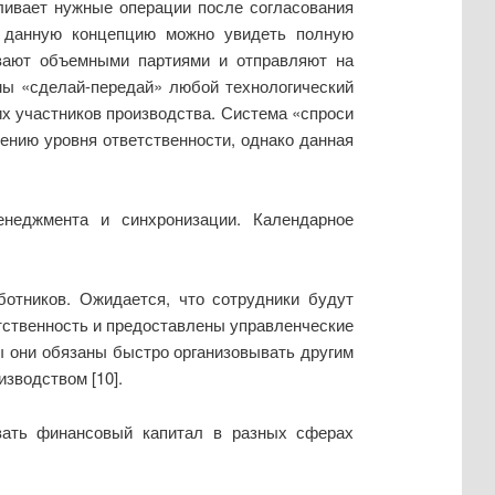
ливает нужные операции после согласования
ая данную концепцию можно увидеть полную
ивают объемными партиями и отправляют на
мы «сделай-передай» любой технологический
их участников производства. Система «спроси
ению уровня ответственности, однако данная
неджмента и синхронизации. Календарное
ботников. Ожидается, что сотрудники будут
етственность и предоставлены управленческие
ы они обязаны быстро организовывать другим
зводством [10].
вать финансовый капитал в разных сферах