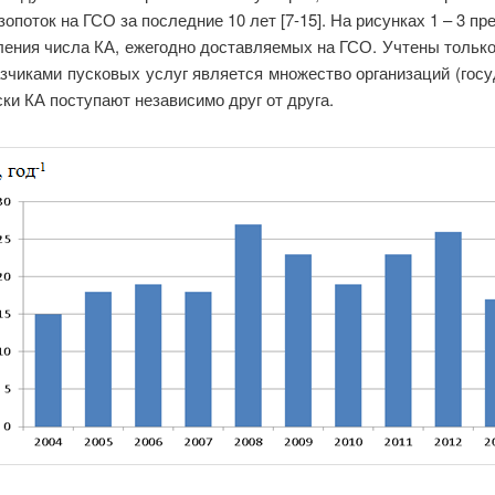
поток на ГСО за последние 10 лет [7-15]. На рисунках 1 – 3 п
ления числа КА, ежегодно доставляемых на ГСО. Учтены тольк
казчиками пусковых услуг является множество организаций (гос
ски КА поступают независимо друг от друга.