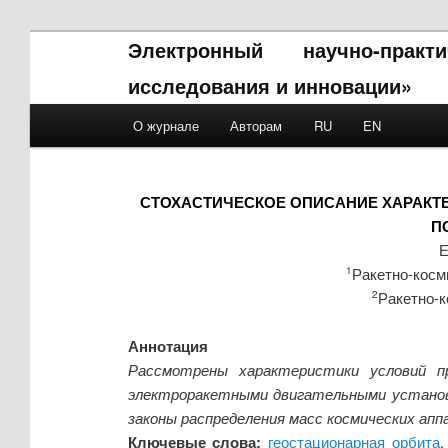
Электронный научно-прак
исследования и инновации»
Main menu
О журнале
Авторам
RU
EN
Skip to primary content
Skip to secondary content
СТОХАСТИЧЕСКОЕ ОПИСАНИЕ ХАРАКТ
П
Е
Ракетно-косм
1
Ракетно-к
2
Аннотация
Рассмотрены характеристики условий п
электроракетными двигательными установк
законы распределения масс космических апп
Ключевые слова:
геостационарная орбита