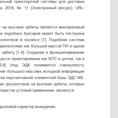
тальной транспортной системы для доставки
и. 2016. № 11 [Электронный ресурс]. URL:
т на высокие орбиты является многоразовый
ове подобных буксиров может быть построена
опотоков в космосе [1]. Подобная система
 двигателями как большей массой ПН в одном
орбиту [1-4]. Создание и функционирование
ессе проектирования как МТС в целом, так и
[5,6] (под ЭДК понимается совокупность
ание большого массива исходной информации
ства перспективной элементной базы ЭДС МБ.
к грузопотоков на высокие орбиты, которые
теристик условий применения, являются:
 групповой характер выведения.