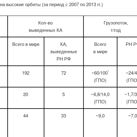
 на высокие орбиты
(за период с 2007 по 2013 гг.)
Кол-во
Грузопоток,
выведенных КА
т/год
Всего в мире
КА,
Всего
РН Р
выведенные
в мире
РН РФ
192
72
~60/100
~24/
*
(ГПО)
(ГПО
20
5
~6,8/14,0
~1,7/3
(ГПО)
(ГПО
44
33
~9,0
~7,