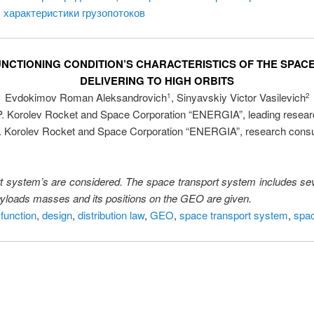
,
характеристики грузопотоков
UNCTIONING CONDITION’S CHARACTERISTICS OF THE SPA
DELIVERING TO HIGH ORBITS
Evdokimov Roman Aleksandrovich
, Sinyavskiy Victor Vasilevich
1
2
P. Korolev Rocket and Space Corporation “ENERGIA”, leading resear
. Korolev Rocket and Space Corporation “ENERGIA”, research consu
t system’s are considered. The space transport system includes se
 payloads masses and its positions on the GEO are given.
 function
,
design
,
distribution law
,
GEO
,
space transport system
,
spac