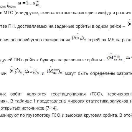
, i
,
;
РОm
РОm
е в МТС (или другие, эквивалентные характеристики) для различ
ства ПН, доставляемых на заданные орбиты в одном рейсе –
ения значений углов фазирования
в рейсах МБ на разл
одулей ПН в рейсах буксира на различные орбиты –
,
ичин
,
и
могут быть определены затраты
ких орбит являются геостационарная (ГСО), геосинхро
я». В таблице 1 представлена мировая статистика запусков н
открытых источников [7-14].
инируют по грузопотоку ГСО и высокая круговая орбита. В это