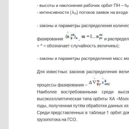
- высоты и наклонения рабочих орбит ПН – h
- интенсивности (
λ
) потоков заявок на вход
m
- законы и параметры распределения количе
фазирования
,
и распредел
« ^ » обозначает случайность величины);
- законы и параметры распределения масс м
Для известных законов распределения вел
процессы фазирования –
Наиболее востребованными среди высо
высокоэллиптическая типа орбиты КА «Молни
годы, полученная путём обработки данных из 
Среди представленных в таблице 1 орбит дом
грузопотока на ГСО.