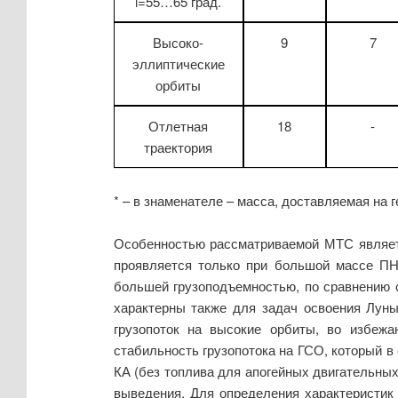
i=55…65 град.
Высоко-
9
7
эллиптические
орбиты
Отлетная
18
-
траектория
* – в знаменателе – масса, доставляемая на 
Особенностью рассматриваемой МТС являетс
проявляется только при большой массе ПН
большей грузоподъемностью, по сравнению
характерны также для задач освоения Лун
грузопоток на высокие орбиты, во избежа
стабильность грузопотока на ГСО, который в 
КА (без топлива для апогейных двигательных 
выведения. Для определения характеристик