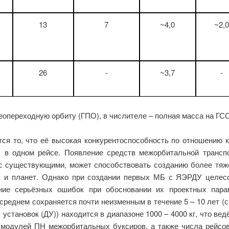
13
7
~4,0
~2,
26
-
~3,7
-
геопереходную орбиту (ГПО), в числителе – полная масса на ГС
я то, что её высокая конкурентоспособность по отношению к
 в одном рейсе. Появление средств межорбитальной транспо
 с существующими, может способствовать созданию более тя
ы и планет. Однако при создании первых МБ с ЯЭРДУ целес
ние серьёзных ошибок при обосновании их проектных пара
среднем сохраняется почти неизменным в течение 5 – 10 лет (с
установок (ДУ)) находится в диапазоне 1000 – 4000 кг, что ве
 модулей ПН межорбитальных буксиров, а также числа рейсо