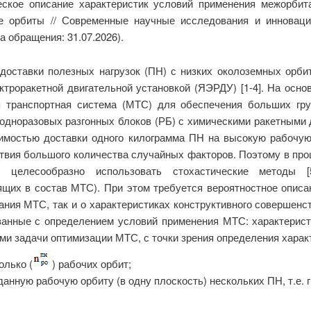
еское описание характеристик условий применения межорби
е орбиты // Современные научные исследования и инноваци
а обращения: 31.07.2026).
доставки полезных нагрузок (ПН) с низких околоземных орби
троракетной двигательной установкой (ЯЭРДУ) [1-4]. На осн
 транспортная система (МТС) для обеспечения больших груз
 одноразовых разгонных блоков (РБ) с химическими ракетными
оимостью доставки одного килограмма ПН на высокую рабочую 
твия большого количества случайных факторов. Поэтому в проц
) целесообразно использовать стохастические методы 
ящих в состав МТС). При этом требуется вероятностное опис
ания МТС, так и о характеристиках конструктивного совершен
занные с определением условий применения МТС: характеристи
 задачи оптимизации МТС, с точки зрения определения харак
олько (
) рабочих орбит;
данную рабочую орбиту (в одну плоскость) нескольких ПН, т.е.