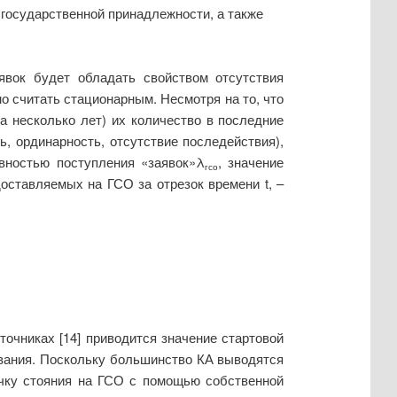
 государственной принадлежности, а также
явок будет обладать свойством отсутствия
о считать стационарным. Несмотря на то, что
а несколько лет) их количество в последние
, ординарность, отсутствие последействия),
вностью поступления «заявок»
λ
, значение
гсо
доставляемых на ГСО за отрезок времени t, –
очниках [14] приводится значение стартовой
ования. Поскольку большинство КА выводятся
очку стояния на ГСО с помощью собственной