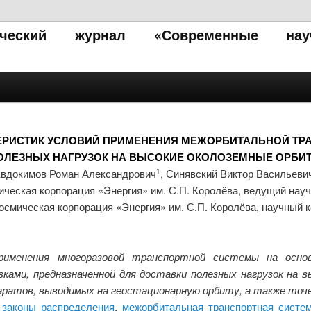
тический журнал «Современные нау
ЕРИСТИК УСЛОВИЙ ПРИМЕНЕНИЯ МЕЖОРБИТАЛЬНОЙ ТР
ОЛЕЗНЫХ НАГРУЗОК НА ВЫСОКИЕ ОКОЛОЗЕМНЫЕ ОРБИ
вдокимов Роман Александрович
, Синявский Виктор Васильеви
1
ическая корпорация «Энергия» им. С.П. Королёва, ведущий нау
осмическая корпорация «Энергия» им. С.П. Королёва, научный 
рименения многоразовой транспортной системы на осно
ами, предназначенной для доставки полезных нагрузок на 
аратов, выводимых на геостационарную орбиту, а также точе
,
законы распределения
,
межорбитальная транспортная систе