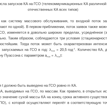
исла запусков КА на ГСО (телекоммуникационных КА различной
отечественных КА всех типов)
ак систему массового обслуживания, то входной поток за
пают по одной). В первом приближении, поток заявок также можн
СО, изменяется в довольно широких пределах, усреднённое (з
ьно. Таким образом, соблюдаются три условия (стационарность
остейшим. Тогда поток может быть охарактеризован интенси
, запускаемых на ГСО в год:
λ
= 20,5 год
. Количество КА, 
-1
гсо
ну Пуассона с параметром a
=
λ
t:
гсо
гсо
мя t должно быть выведено на ГСО ровно m КА.
А, выводимых на ГСО, по массам. Как правило, в открытых ист
бо значение сухой массы КА на конец срока активного существ
ПО), с которой осуществляют перелёт в соответствующую т