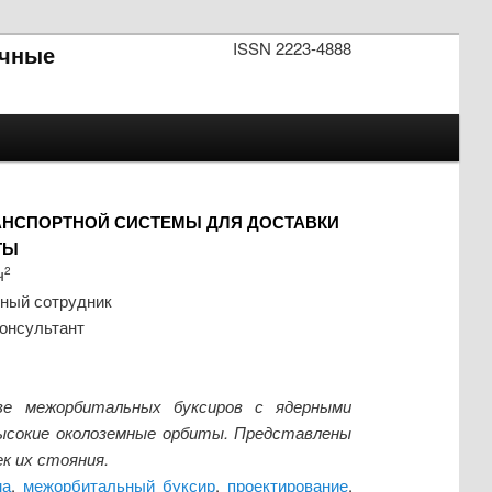
ISSN 2223-4888
чные
АНСПОРТНОЙ СИСТЕМЫ ДЛЯ ДОСТАВКИ
ТЫ
ч
2
чный сотрудник
консультант
ве межорбитальных буксиров с ядерными
высокие околоземные орбиты. Представлены
к их стояния.
ма
,
межорбитальный буксир
,
проектирование
,