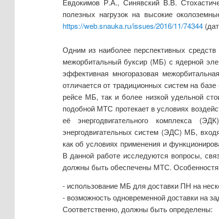
Евдокимов Р.А., Синявский В.В. Стохастич
полезных нагрузок на высокие околоземны
https://web.snauka.ru/issues/2016/11/74344
(дат
Одним из наиболее перспективных средств 
межорбитальный буксир (МБ) с ядерной элек
эффективная многоразовая межорбитальная
отличается от традиционных систем на базе
рейсе МБ, так и более низкой удельной ст
подобной МТС протекает в условиях воздейс
её энергодвигательного комплекса (ЭДК
энергодвигательных систем (ЭДС) МБ, вход
как об условиях применения и функциониров
В данной работе исследуются вопросы, свя
должны быть обеспечены МТС. Особенностями
- использование МБ для доставки ПН на неск
- возможность одновременной доставки на за
Соответственно, должны быть определены: