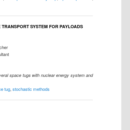
CE TRANSPORT SYSTEM FOR PAYLOADS
cher
ltant
veral space tugs with nuclear energy system and
e tug
,
stochastic methods