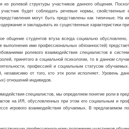
я из ролевой структуры участников данного общения. Поско
о участник будет соблюдать речевые нормы, свойственные 
 представления могут быть представлены как типичные. На и
 содержание и закладывать их существенные характеристики пр
ое общение студентов втуза всегда социально обусловлено, 
е выполнения ими профессиональных обязанностей) предстает,
ебованиями ролевого взаимодействия специалистов в систем
ролей, принятого в социальной психологии, то в данном случ
еятельности, профессией и социальным статусом обучаемых.
, независимо от того, кто эти роли исполняет. Уровень да
х) отношений индивидов.
имодействия специалистов, мы определяем понятие роли в пре
актов на ИЯ, обусловленных при этом его социальным и про
ссе игрового взаимодействия обучаемых. В предлагаемом п
тветствующих профессиональному положению участников общен