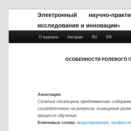
Электронный научно-прак
исследования и инновации»
Main menu
О журнале
Авторам
RU
EN
Skip to primary content
Skip to secondary content
ОСОБЕННОСТИ РОЛЕВОГО 
Аннотация
Статья посвящена проблематике содержани
сосредоточено на вопросах освещения роле
процессе обучения.
Ключевые слова:
моделирование
,
професси