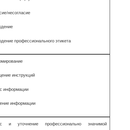
сие/несогласие
ждение
дение профессионального этикета
рмирование
ение инструкций
ос информации
нение информации
ос и уточнение профессионально значимой