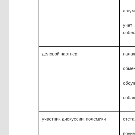
аргум
учет
собе
деловой партнер
налаж
обме
обсу
соблю
участник дискуссии, полемики
отста
поним