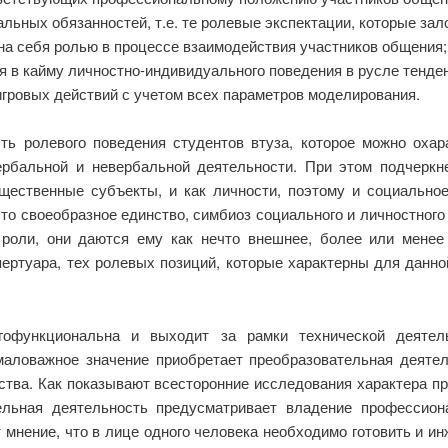
ьных обязанностей, т.е. те ролевые экспектации, которые зал
на себя ролью в процессе взаимодействия участников общения;
я в кайму личностно-индивидуального поведения в русле тенде
игровых действий с учетом всех параметров моделирования.
ь ролевого поведения студентов втуза, которое можно охар
ербальной и невербальной деятельности. При этом подчеркн
щественные субъекты, и как личности, поэтому и социально
это своеобразное единство, симбиоз социального и личностног
роли, они даются ему как нечто внешнее, более или менее 
ертуара, тех ролевых позиций, которые характерны для данн
гофункциональна и выходит за рамки технической деятельн
маловажное значение приобретает преобразовательная деятель
ества. Как показывают всесторонние исследования характера
ательная деятельность предусматривает владение професси
мнение, что в лице одного человека необходимо готовить и ин