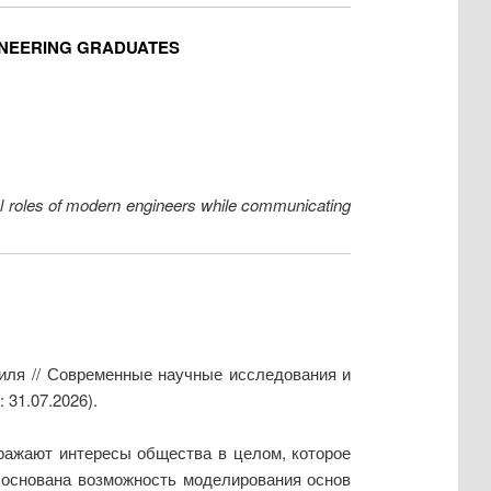
INEERING GRADUATES
nal roles of modern engineers while communicating
иля // Современные научные исследования и
 31.07.2026).
ражают интересы общества в целом, которое
боснована возможность моделирования основ