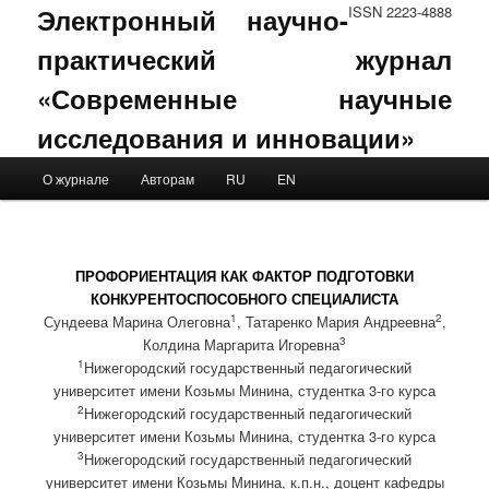
Электронный научно-
ISSN 2223-4888
практический журнал
«Современные научные
исследования и инновации»
Main menu
О журнале
Авторам
RU
EN
Skip to primary content
Skip to secondary content
ПРОФОРИЕНТАЦИЯ КАК ФАКТОР ПОДГОТОВКИ
КОНКУРЕНТОСПОСОБНОГО СПЕЦИАЛИСТА
1
2
Сундеева Марина Олеговна
, Татаренко Мария Андреевна
,
3
Колдина Маргарита Игоревна
1
Нижегородский государственный педагогический
университет имени Козьмы Минина, студентка 3-го курса
2
Нижегородский государственный педагогический
университет имени Козьмы Минина, студентка 3-го курса
3
Нижегородский государственный педагогический
университет имени Козьмы Минина, к.п.н., доцент кафедры