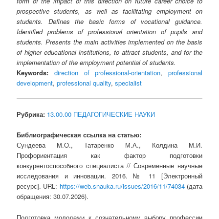
form of the impact of this direction on future career choice to
prospective students, as well as facilitating employment on
students. Defines the basic forms of vocational guidance.
Identified problems of professional orientation of pupils and
students. Presents the main activities implemented on the basis
of higher educational institutions, to attract students, and for the
implementation of the employment potential of students.
Keywords:
direction of professional-orientation
,
professional
development
,
professional quality
,
specialist
Рубрика:
13.00.00 ПЕДАГОГИЧЕСКИЕ НАУКИ
Библиографическая ссылка на статью:
Сундеева М.О., Татаренко М.А., Колдина М.И.
Профориентация как фактор подготовки
конкурентоспособного специалиста // Современные научные
исследования и инновации. 2016. № 11 [Электронный
ресурс]. URL:
https://web.snauka.ru/issues/2016/11/74034
(дата
обращения: 30.07.2026).
Подготовка молодежи к сознательному выбору профессии