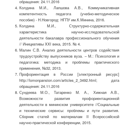
обращения: 24.11.2016
Колдина М.И., Лапшова А.В., Коммуникативная
компетентность педагога (учебно-методическое
пособие) - Н.Новгород: НГПУ им.К.Минина, 2016.
Колдина М.И., Структурно-содержательная
характеристика научно-исследовательской
деятельности бакалавра профессионального обучения
// Инициативы XXI века, 2015. № 4.
Малин С.В. Анализ деятельности центров содействия
трудоустройству выпускников вуза. – М.: Психология и
педагогика: методика и проблемы практического
применения, №32, 2013.
Профориентация в России [электронный ресурс]
http://lomonpansion.com/articles_2_3492.html; дата
обращения: 24.11.2016
Сундеева М.О., Татаренко М. А., Хижная А.В.,
Возможности развития профориентационной
деятельности в мининском университете //Социальные
и технические сервисы: проблемы и пути развития.
Сборник статей по материалам II Всероссийской
научно-практической конференции, 2015.