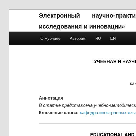
Электронный научно-прак
исследования и инновации»
Main menu
О журнале
Авторам
RU
EN
Skip to primary content
Skip to secondary content
УЧЕБНАЯ И НАУ
ка
Аннотация
В статье представлена учебно-методическа
Ключевые слова:
кафедра иностранных язы
EDUCATIONAL AND S