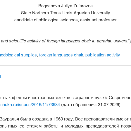
Bogdanova Juliya Zufarovna
State Northern Trans-Urals Agrarian University
candidate of philological sciences, assistant professor
and scientific activity of foreign languages chair in agrarian universit
hodological supplies
,
foreign languages chair
,
publication activity
И
сть кафедры иностранных языков в аграрном вузе // Современ
snauka.ru/issues/2016/11/73934
(дата обращения: 31.07.2026).
ауралья была создана в 1963 году. Все преподаватели имеют 
 опытных со стажем работы и молодых преподавателей позв