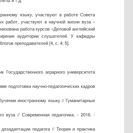
еты и т.д.
транному языку, участвуют в работе Совета
х работ, участвуют в научной жизни вуза –
анизована работа курсов «Деловой английский
ширение аудитории слушателей. У кафедры
гов преподавателей [4, с. 4; 5].
к Государственного аграрного университета
мме подготовки научно-педагогических кадров
учении иностранному языку // Гуманитарные
 вуза // Современная педагогика. - 2016. -
езадаптации педагога // Теория и практика