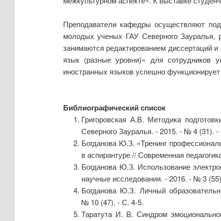
межкультурном аспекте». К выставке студенч
Преподаватели кафедры осуществляют подго
молодых ученых ГАУ Северного Зауралья, р
занимаются редактированием диссертаций и с
язык (разные уровни)» для сотрудников 
иностранных языков успешно функционирует с
Библиографический список
Григоровская А.В. Методика подготовк
Северного Зауралья. - 2015. - № 4 (31). -
Богданова Ю.З. «Тренинг профессиональ
в аспирантуре // Современная педагогика. 
Богданова Ю.З. Использование электро
научные исследования. - 2016. - № 3 (55).
Богданова Ю.З. Личный образовательны
№ 10 (47). - С. 4-5.
Таратута И. В. Синдром эмоциональног