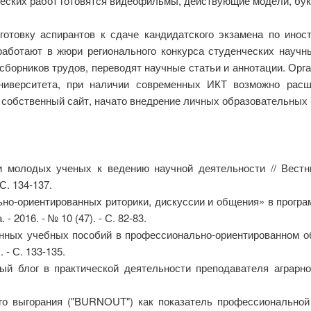
еских работ готовятся видеофильмы, действующие модели, букл
товку аспирантов к сдаче кандидатского экзамена по инос
аботают в жюри регионального конкурса студенческих научны
борников трудов, переводят научные статьи и аннотации. Орг
университета, при наличии современных ИКТ возможно рас
обственный сайт, начато внедрение личных образовательных бло
и молодых ученых к ведению научной деятельности // Вестни
 С. 134-137.
но-ориентированных риторики, дискуссии и общения» в програ
- 2016. - № 10 (47). - С. 82-83.
нных учебных пособий в профессионально-ориентированном об
 - С. 133-135.
й блог в практической деятельности преподавателя аграрного
о выгорания ("BURNOUT") как показатель профессиональной д