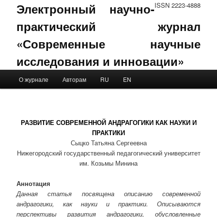
Электронный научно-
ISSN 2223-4888
практический журнал
«Современные научные
исследования и инновации»
Main menu
О журнале
Авторам
RU
EN
Skip to primary content
Skip to secondary content
РАЗВИТИЕ СОВРЕМЕННОЙ АНДРАГОГИКИ КАК НАУКИ И
ПРАКТИКИ
Сыцко Татьяна Сергеевна
Нижегородский государственный педагогический университет
им. Козьмы Минина
Аннотация
Данная статья посвящена описанию современной
андрагогики, как науки и практики. Описываются
перспективы развития андрагогики, обусловленные