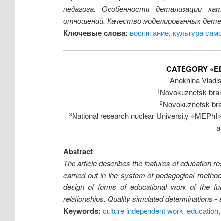
педагога. Особенности детализации ка
отношений. Качество моделированных дете
Ключевые слова:
воспитание
,
культура сам
CATEGORY «E
Anokhina Vladi
Novokuznetsk bran
1
Novokuznetsk bra
2
National research nuclear University «MEPhI
3
a
Abstract
The article describes the features of education re
carried out in the system of pedagogical metho
design of forms of educational work of the fut
relationships. Quality simulated determinations - s
Keywords:
culture independent work
,
education