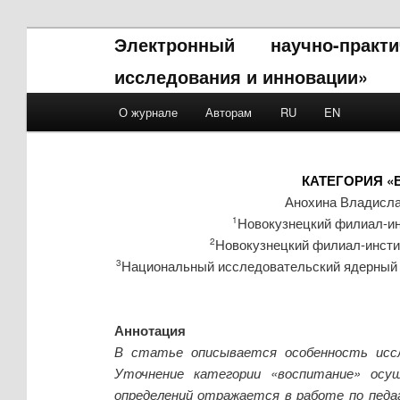
Электронный научно-прак
исследования и инновации»
Main menu
О журнале
Авторам
RU
EN
Skip to primary content
Skip to secondary content
КАТЕГОРИЯ «
Анохина Владисл
Новокузнецкий филиал-ин
1
Новокузнецкий филиал-инсти
2
Национальный исследовательский ядерный 
3
Аннотация
В статье описывается особенность иссле
Уточнение категории «воспитание» осу
определений отражается в работе по педа