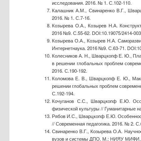
исследования. 2016. № 1. С.102-110.
Калашник А.М., Свинаренко В.Г., Шва
2016. № 1. С.7-16.
Козырева О.А., Козырев Н.А. Конструкт
2016 №9. С.55-62. DOI:10.19075/2414-003
Козырева О.А., Козырев Н.А. Саморазв
Интернетнаука. 2016 №9. С.63-71. DOI:1
Колесников А. Н., Шварцкопф Е. Ю., Пла
в решении глобальных проблем современ
2016. С.190-192.
Коломова Е. В., Шварцкопф Е. Ю., Мак
решении глобальных проблем современност
С.192-194.
Кочуганов С.С., Шварцкопф Е.Ю. Осо
физической культуры // Гуманитарные на
Рябов И.С., Шварцкопф Е.Ю. Особеннос
// Современная педагогика. 2016. № 2. С.
Свинаренко В.Г., Козырева О.А. Научно
вузов и системы ДПО. М.: НИЯУ МИФИ, 2