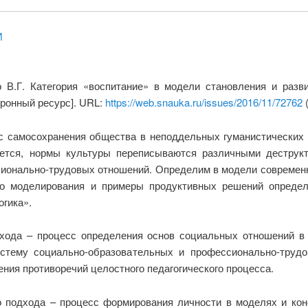
И
 В.Г. Категория «воспитание» в модели становления и раз
тронный ресурс]. URL:
https://web.snauka.ru/issues/2016/11/72762
(
с самосохранения общества в неподдельных гуманистических 
ается, нормы культуры переписываются различными дестру
ионально-трудовых отношений. Определим в модели современно
го моделирования и примеры продуктивных решений определ
огика».
дхода – процесс определения основ социальных отношений в
стему социально-образовательных и профессионально-труд
ния противоречий целостного педагогического процесса.
го подхода – процесс формирования личности в моделях и ко