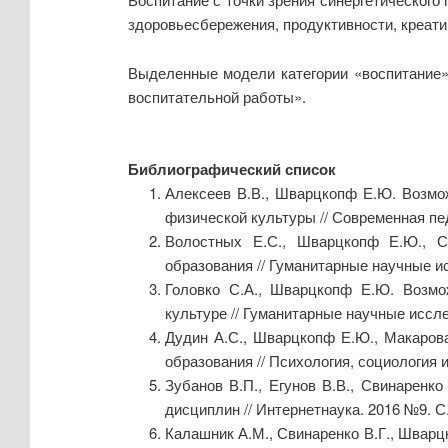
здоровьесбережения, продуктивности, креати
Выделенные модели категории «воспитание»
воспитательной работы».
Библиографический список
Алексеев В.В., Шварцкопф Е.Ю. Возмож
физической культуры // Современная педа
Волостных Е.С., Шварцкопф Е.Ю., С
образования // Гуманитарные научные ис
Головко С.А., Шварцкопф Е.Ю. Возмож
культуре // Гуманитарные научные исслед
Дудин А.С., Шварцкопф Е.Ю., Макарова
образования // Психология, социология и 
Зубанов В.П., Егунов В.В., Свинаренко
дисциплин // Интернетнаука. 2016 №9. С.
Калашник А.М., Свинаренко В.Г., Шварц