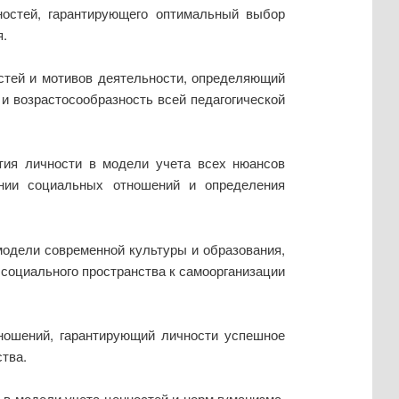
ностей, гарантирующего оптимальный выбор
я.
остей и мотивов деятельности, определяющий
и возрастосообразность всей педагогической
ития личности в модели учета всех нюансов
нии социальных отношений и определения
модели современной культуры и образования,
социального пространства к самоорганизации
тношений, гарантирующий личности успешное
тва.
 в модели учета ценностей и норм гуманизма,