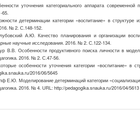
нности уточнения категориального аппарата современной пе
-65.
ности детерминации категории «воспитание» в структуре изу
16. № 2. С.148-152.
олубовский А.Ю. Качество планирования и организации восп
рные научные исследования. 2016. № 2. С.122-134.
ур В.В. Особенности продуктивного поиска личности в модел
гогика. 2016. № 2. С.47-56.
орые особенности уточнения категории «воспитание» в стру
gika.snauka.ru/2016/06/5645
опф Е.Ю. Моделирование детерминаций категории «социализация
огика. 2016. № 4. URL: http://pedagogika.snauka.ru/2016/04/5613