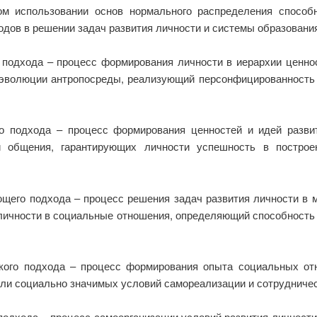
ом использовании основ нормального распределения способ
тодов в решении задач развития личности и системы образовани
о подхода – процесс формирования личности в иерархии ценн
 эволюции антропосреды, реализующий персонфицированность 
го подхода – процесс формирования ценностей и идей разв
и общения, гарантирующих личности успешность в построе
ющего подхода – процесс решения задач развития личности в 
ичности в социальные отношения, определяющий способность 
ского подхода – процесс формирования опыта социальных о
ели социально значимых условий самореализации и сотрудничес
 подхода – процесс самоорганизации условий развития личности