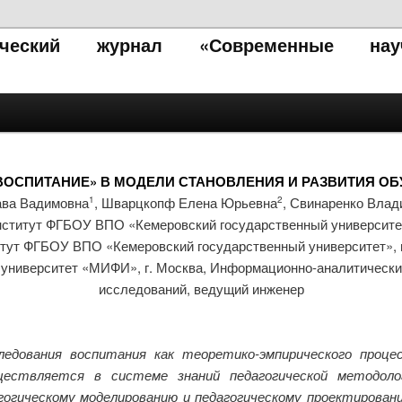
тический журнал «Современные нау
ВОСПИТАНИЕ» В МОДЕЛИ СТАНОВЛЕНИЯ И РАЗВИТИЯ 
ава Вадимовна
, Шварцкопф Елена Юрьевна
, Свинаренко Влад
1
2
ститут ФГБОУ ВПО «Кемеровский государственный университет»
тут ФГБОУ ВПО «Кемеровский государственный университет», г
университет «МИФИ», г. Москва, Информационно-аналитический
исследований, ведущий инженер
дования воспитания как теоретико-эмпирического процес
ществляется в системе знаний педагогической методоло
гогическому моделированию и педагогическому проектиров