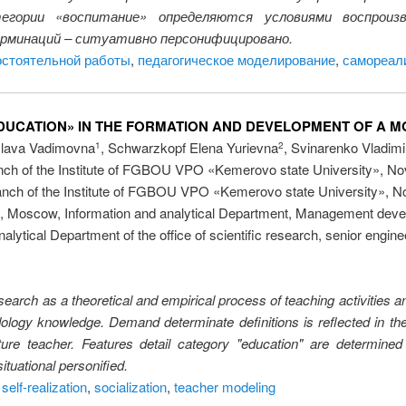
тегории «воспитание» определяются условиями воспроиз
рминаций – ситуативно персонифицировано.
остоятельной работы
,
педагогическое моделирование
,
самореал
DUCATION» IN THE FORMATION AND DEVELOPMENT OF A M
slava Vadimovna
, Schwarzkopf Elena Yurievna
, Svinarenko Vladim
1
2
ch of the Institute of FGBOU VPO «Kemerovo state University», No
nch of the Institute of FGBOU VPO «Kemerovo state University», No
», Moscow, Information and analytical Department, Management devel
nalytical Department of the office of scientific research, senior engine
search as a theoretical and empirical process of teaching activities an
dology knowledge. Demand determinate definitions is reflected in t
ure teacher. Features detail category "education" are determined
ituational personified.
,
self-realization
,
socialization
,
teacher modeling