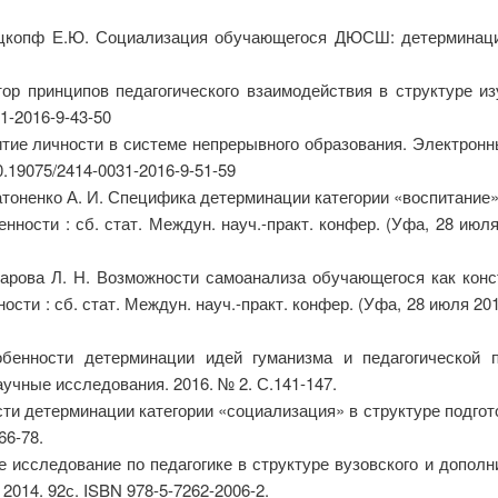
рцкопф Е.Ю. Социализация обучающегося ДЮСШ: детерминации
ор принципов педагогического взаимодействия в структуре из
1-2016-9-43-50
итие личности в системе непрерывного образования. Электрон
0.19075/2414-0031-2016-9-51-59
тоненко А. И. Специфика детерминации категории «воспитание» 
ности : сб. стат. Междун. науч.-практ. конфер. (Уфа, 28 июля 
арова Л. Н. Возможности самоанализа обучающегося как конст
и : сб. стат. Междун. науч.-практ. конфер. (Уфа, 28 июля 2016
бенности детерминации идей гуманизма и педагогической 
учные исследования. 2016. № 2. С.141-147.
ти детерминации категории «социализация» в структуре подгот
66-78.
е исследование по педагогике в структуре вузовского и дополни
014. 92с. ISBN 978-5-7262-2006-2.