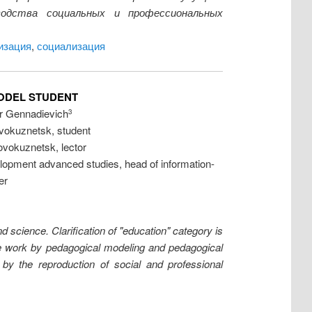
водства социальных и профессиональных
изация
,
социализация
ODEL STUDENT
ir Gennadievich
3
vokuznetsk, student
vokuznetsk, lector
opment advanced studies, head of information-
er
d science. Clarification of "education" category is
he work by pedagogical modeling and pedagogical
 by the reproduction of social and professional