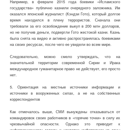
Например, в феврале 2015 года боевики «Исламского
государства» публично казнили очередного заложника. Им
оказался японский журналист (Кэндзи Гото), который долгое
время находился в плену террористов. Сначала они
требовали за его освобождение выкуп в 200 млн долларов,
но не получив деньги, подвергли Гото жестокой казни. Казнь
была снята на видео и активно распространялась боевиками
на своих ресурсах, после чего ее увидели во всем мире.
Следовательно, можно смело утверждать, что на
значительной территории современной Сирии и Ирака
международное гуманитарное право не действует, его просто
нет.
5. Ориентация на местные источники информации и
источники в вооруженных силах, а не на собственных
корреспондентов
Как отмечалось выше, СМИ вынуждены отказываться от
командировок своих работников в «горячие точки» в силу их
чрезвычайной опасности. Однако это приводит к
информационному голоду и нехватки информации из зоны