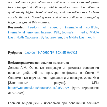
and features of journalism in conditions of war in recent years
has changed significantly, which requires from journalists a
qualitatively higher level of training and the willingness to take
substantial risk. Covering wars and other conflicts is undergoing
huge changes at this moment.
Keywords:
freedom of speech
,
international conflicts
,
international terrorism
,
Internet
,
ISIL
,
journalism
,
media
,
Middle
East
,
North Caucasus
,
Syria
,
terrorism
,
the Middle East
,
youth
Рубрика:
10.00.00 ФИЛОЛОГИЧЕСКИЕ НАУКИ
Библиографическая ссылка на статью:
Динаев А.М. Основные тенденции и проблемы освещения
военных действий на примере конфликта в Сирии //
Современные научные исследования и инновации. 2016. № 8
[Электронный ресурс]. URL:
https://web.snauka.ru/issues/2016/08/70706
(дата обращения:
31.07.2026).
Главной тенденцией и проблемой при освещении военных