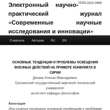
Электронный научно-
ISSN 2223-4888
практический журнал
«Современные научные
исследования и инновации»
Main menu
О журнале
Авторам
RU
EN
Skip to primary content
Skip to secondary content
ОСНОВНЫЕ ТЕНДЕНЦИИ И ПРОБЛЕМЫ ОСВЕЩЕНИЯ
ВОЕННЫХ ДЕЙСТВИЙ НА ПРИМЕРЕ КОНФЛИКТА В
СИРИИ
Динаев Алихан Мавладиевич
Грозненский государственный нефтяной технический
университет
ассистент кафедры философии
Аннотация
Эта статья посвящена основным тенденциям и проблемам