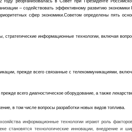
12 году реорганизовалась в Совет при Президенте Российск
ганизации – содействовать эффективному развитию экономики
приоритетных сфер экономики.Советом определены пять осн
ы, стратегические информационные технологии, включая вопр
никации, прежде всего связанные с телекоммуникациями, вкл
 прежде всего диагностическое оборудование, а также лекарств
ение, в том числе вопросы разработки новых видов топлива.
 хозяйства информационные технологии играют роль факторо
еке становятся технологические инновации, внедрение и ш