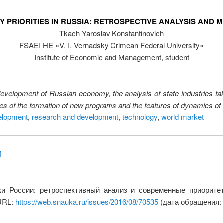
Y PRIORITIES IN RUSSIA: RETROSPECTIVE ANALYSIS AND 
Tkach Yaroslav Konstantinovich
FSAEI HE «V. I. Vernadsky Crimean Federal University»
Institute of Economic and Management, student
 development of Russian economy, the analysis of state industries ta
res of the formation of new programs and the features of dynamics of 
elopment
,
research and development
,
technology
,
world market
И
ки России: ретроспективный анализ и современные приорит
 URL:
https://web.snauka.ru/issues/2016/08/70535
(дата обращения: 