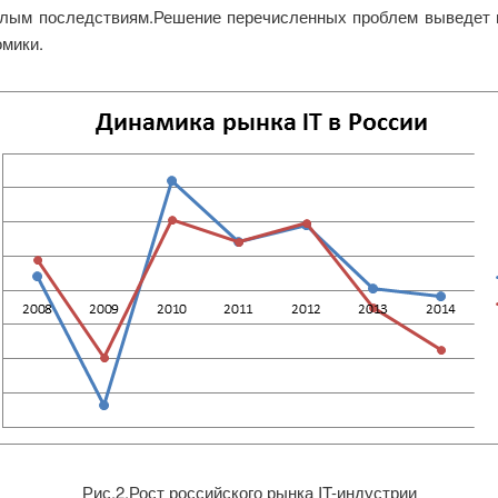
елым последствиям.Решение перечисленных проблем выведет н
омики.
Рис.2.Рост российского рынка IT-индустрии