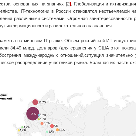
ства, основанных на знаниях [2
]
.
Глобализация и активизация
зяйстве. IT-технологии в России становятся неотъемлемой ча
вления различными системами. Огромная заинтересованность р
луг информационного и развлекательного назначения.
 заметна на мировом IT-рынке. Объем российской ИТ-индустри
яли 34,49 млрд. долларов (для сравнения у США этот показат
обострения международных отношений,ситуация значительно
ческое распределение участников рынка. Большая их часть ск