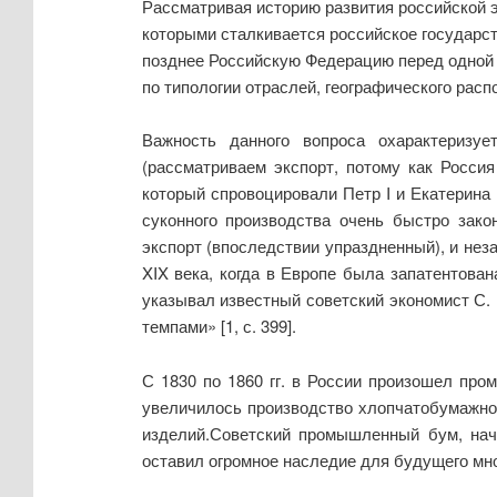
Рассматривая историю развития российской 
которыми сталкивается российское государс
позднее Российскую Федерацию перед одной 
по типологии отраслей, географического рас
Важность данного вопроса охарактеризу
(рассматриваем экспорт, потому как Росси
который спровоцировали Петр I и Екатерина 
суконного производства очень быстро зако
экспорт (впоследствии упраздненный), и нез
XIX века, когда в Европе была запатентован
указывал известный советский экономист С. 
темпами»
[1,
с. 399
].
С 1830 по 1860 гг. в России произошел про
увеличилось производство хлопчатобумажног
изделий.Советский промышленный бум, нача
оставил огромное наследие для будущего мно