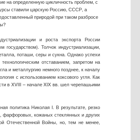
ие на определенную цикличность проблем, с
сурсы ставили царскую Россию, СССР, а
едоставленный природой при таком разбросе
ны?
дустриализации и роста экспорта России
м государством). Толчок индустриализации,
металла,
поташи, серы
и сукна. Однако успехи
 технологическим отставанием, запретом на
гла и металлургию немного позднее, к началу
ология с использованием коксового угля. Как
и в XVIII – начале XIX вв. шел черепашьими
ая политика Николая I. В результате, резко
х, фарфоровых, кожаных стеклянных и других
ой Отечественной Войны, но, тем не менее,