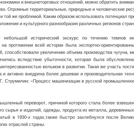
экономики и внешнеторговых отношений, можно обратить вниман
тво. Огромные территориальные, природные и человеческие ре
и той же проблемой. Каким образом использовать потенциал пр
положения и культурного разнообразия различных регионов стра
ет небольшой исторический экскурс по течению темпов ин
я на протяжении всей истории была экспортно-ориентированны
II, способствовали увеличению объема производства чугуна, 
нчились вследствие убыточности, которая была обусловлена
аинтересованностью вельмож в развитии. Такая же участь пости
а и активно внедрена более дешевая и производительная техн
Г. Струмилин: «
Процесс машинизации в русской промышленност
мышленный переворот, причиной которого стала более взвешенн
о сырья и изделий, одежды, продукта из металла, деревянны
тый в 1930-х годах,также быстро захлебнулся после Велик
гих отраслей страны.