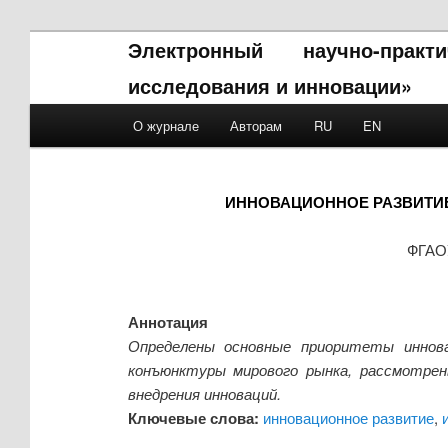
Электронный научно-прак
исследования и инновации»
Main menu
О журнале
Авторам
RU
EN
Skip to primary content
Skip to secondary content
ИННОВАЦИОННОЕ РАЗВИТИ
ФГАОУ
Аннотация
Определены основные приоритеты иннова
конъюнктуры мирового рынка, рассмотре
внедрения инноваций.
Ключевые слова:
инновационное развитие
,