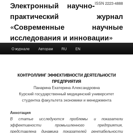
Электронный научно-
ISSN 2223-4888
практический журнал
«Современные научные
исследования и инновации»
Main menu
О журнале
Авторам
RU
EN
Skip to primary content
Skip to secondary content
КОНТРОЛЛИНГ ЭФФЕКТИВНОСТИ ДЕЯТЕЛЬНОСТИ
ПРЕДПРИЯТИЯ
Панарина Екатерина Александровна
Курский государственный медицинский университет
студентка факультета экономики и менеджмента
Аннотация
В статье исследуются проблемы и показатели
эффективности промышленного предприятия,
представлена динамика показателей рентабельности