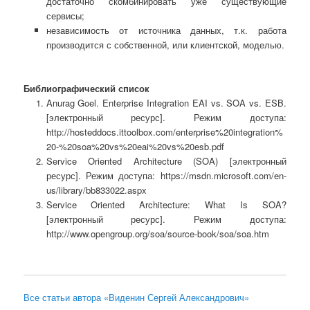
достаточно скомбинировать уже существующие
сервисы;
независимость от источника данных, т.к. работа
производится с собственной, или клиентской, моделью.
Библиографический список
Anurag Goel. Enterprise Integration EAI vs. SOA vs. ESB.
[электронный ресурс]. Режим доступа:
http://hosteddocs.ittoolbox.com/enterprise%20integration%
20-%20soa%20vs%20eai%20vs%20esb.pdf
Service Oriented Architecture (SOA) [электронный
ресурс]. Режим доступа: https://msdn.microsoft.com/en-
us/library/bb833022.aspx
Service Oriented Architecture: What Is SOA?
[электронный ресурс]. Режим доступа:
http://www.opengroup.org/soa/source-book/soa/soa.htm
Все статьи автора «Виденин Сергей Александрович»