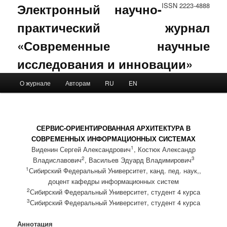
Электронный научно-
ISSN 2223-4888
практический журнал
«Современные научные
исследования и инновации»
Main menu
О журнале
Авторам
RU
EN
Skip to primary content
Skip to secondary content
СЕРВИС-ОРИЕНТИРОВАННАЯ АРХИТЕКТУРА В
СОВРЕМЕННЫХ ИНФОРМАЦИОННЫХ СИСТЕМАХ
1
Виденин Сергей Александрович
, Костюк Александр
2
3
Владиславович
, Васильев Эдуард Владимирович
1
Сибирский Федеральный Университет, канд. пед. наук,,
доцент кафедры информационных систем
2
Сибирский Федеральный Университет, студент 4 курса
3
Сибирский Федеральный Университет, студент 4 курса
Аннотация