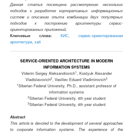
Данная статья посвящена рассмотрению нескольких
подходов к разработке корпоративных информационных
систем и описанию опыта комбинации двух популярных
подходов к построению архитектуры сервис-
ориентированных приложений.
Ключевые слова:
КИС
,
сервис-ориентированная
архитектура
,
хаб
SERVICE-ORIENTED ARCHITECTURE IN MODERN
INFORMATION SYSTEMS
1
Videnin Sergey Aleksandrovich
, Kostyuk Alexander
2
3
Vladislavovich
, Vasiliev Eduard Vladimirovich
1
Siberian Federal University, Ph.D., assistant professor of
information systems
2
Siberian Federal University, 4th year student
3
Siberian Federal University, 4th year student
Abstract
This article is devoted to the development of several approaches
to corporate information systems. The experience of the