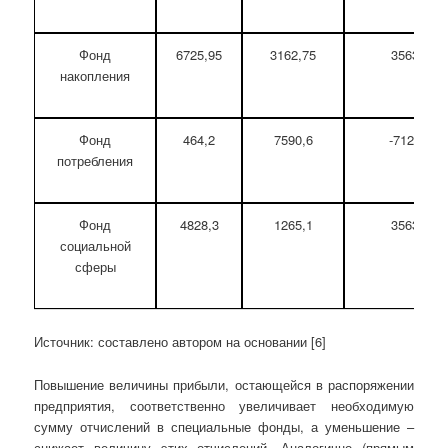
Фонд
6725,95
3162,75
3563,2
накопления
Фонд
464,2
7590,6
-7126,4
потребления
Фонд
4828,3
1265,1
3563,2
социальной
сферы
Источник: составлено автором на основании [6]
Повышение величины прибыли, остающейся в распоряжении
предприятия, соответственно увеличивает необходимую
сумму отчислений в специальные фонды, а уменьшение –
снижает величину этих отчислений. Аналогично (прямым