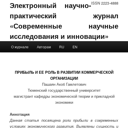
Электронный научно-
ISSN 2223-4888
практический журнал
«Современные научные
исследования и инновации»
Main menu
О журнале
Авторам
RU
EN
Skip to primary content
Skip to secondary content
ПРИБЫЛЬ И ЕЕ РОЛЬ В РАЗВИТИИ КОММЕРЧЕСКОЙ
ОРГАНИЗАЦИИ
Пашаян Акоб Гамлетович
Тюменский государственный университет
магистрант кафедры экономической теории и прикладной
экономики
Аннотация
Данная статья посвящена роли прибыли в современных
условиях экономического развития. Выявлены сущность и