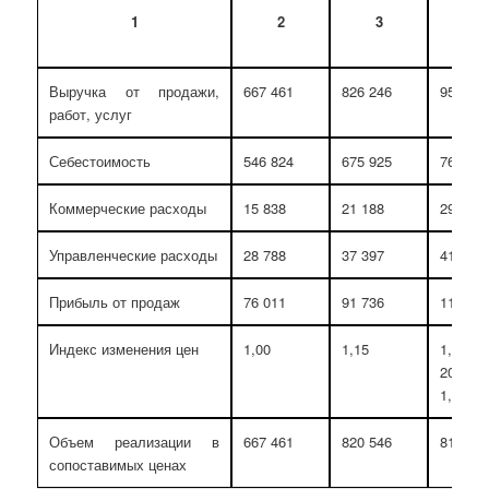
1
2
3
4
Выручка от продажи,
667 461
826 246
951 86
работ, услуг
Себестоимость
546 824
675 925
769 88
Коммерческие расходы
15 838
21 188
29 727
Управленческие расходы
28 788
37 397
41 118
Прибыль от продаж
76 011
91 736
111 13
Индекс изменения цен
1,00
1,15
1,17 
2013
1,00)
Объем реализации в
667 461
820 546
813 56
сопоставимых ценах