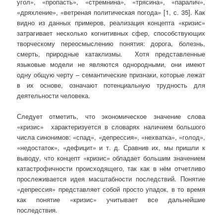
угол», «пропасть», «стремнина», «трясина», «паралич»,
«дряхление», «ветреная политическая погода» [1, с. 35]. Как
видно из данных примеров, реализация концепта «кризис»
затрагивает несколько когнитивных сфер, способствующих
творческому переосмыслению понятия: дорога, болезнь,
смерть, природные катаклизмы. Хотя представленные
языковые модели не являются однородными, они имеют
одну общую черту – семантические признаки, которые лежат
в их основе, означают потенциальную трудность для
деятельности человека.
Следует отметить, что экономическое значение слова
«кризис» характеризуется в словарях наличием большого
числа синонимов: «спад», «депрессия», «нехватка», «голод»,
«недостаток», «дефицит» и т. д. Сравнив их, мы пришли к
выводу, что концепт «кризис» обладает большим значением
катастрофичности происходящего, так как в нём отчетливо
прослеживается идея масштабности последствий. Понятие
«депрессия» представляет собой просто упадок, в то время
как понятие «кризис» учитывает все дальнейшие
последствия.