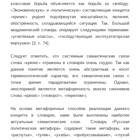
классовая борьба объясняется как борьба за свободу.
«Экономическую» и «политическую» составляющие концепта
«кризис» роднит подчёркнутая масштабность явления,
обострённость складывающейся ситуации. Так, Большой
академический словарь оперирует следующими терминами:
«угнетённые классы», «господствующая эксплуататорская
верхушка» [2, с. 74].
Следует отметить, что системные семантические связи
слова «кризис» отражены в словарях очень скудно. Так как
данное понятие является очень абстрактным и носит
терминологический характер, его семантические связи с
точки зрения парадигматики ограничены. Однако,
неоспоримой является метафоричность многих синонимов
слова «кризис» («поворот», «перелом»).
На основе метафоричных способов реализации данного
концепта в словарях, нами были вычленены наиболее
актуальные семантические слои. Словарь «Русская
политическая метафора» содержит такие метафоры, как
«распутье», «тупик», «ухабы», «пробуксовывание», «глухой