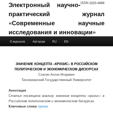
Электронный научно-
ISSN 2223-4888
практический журнал
«Современные научные
исследования и инновации»
Main menu
О журнале
Авторам
RU
EN
Skip to primary content
Skip to secondary content
ЗНАЧЕНИЕ КОНЦЕПТА «КРИЗИС» В РОССИЙСКОМ
ПОЛИТИЧЕСКОМ И ЭКОНОМИЧЕСКОМ ДИСКУРСАХ
Слатин Антон Игоревич
Тихоокеанский Государственный Университет
Аннотация
Статья посвящена анализу значения концепта «кризис» в
Российском политическом и экономическом дискурсах.
Ключевые слова:
кризис