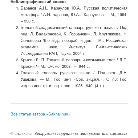
Библиографический список
Баранов А.Н., Караулов Ю.А. Русская политическая
метафора / А.Н. Баранов, Ю.А.. Караулов / – М., 1994.
– 330 с.
Большой академический словарь русского языка. / Под
ред. Л. Балахоновой, К. Горбачевич, Л. Кругликова, Н.
Соловьева /5-е изд., перераб. и доп. – М.: Российская
академия наук, Институт Лингвистических
Исследований РАН, Наука, 2004 г.
Крысин Л. П. Толковый словарь иноязычных слов
/
Л.П.
Крысин
/
- М.: Эксмо, 2008. – 944 с.
Толковый словарь русского языка / Под ред. Д.Н.
Ушакова. — М.: Гос. ин-т «Сов. энцикл.»; ОГИЗ; Гос.
изд-во иностр. и нац. слов., 1935-1940. (4 т.)
Все статьи автора «Sakhalin89»
©
Если вы обнаружили нарушение авторских или смежных