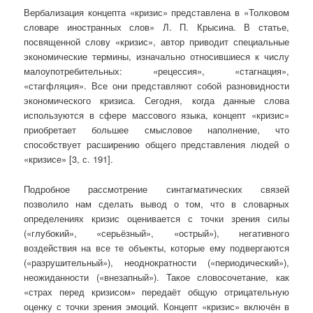
Вербализация концепта «кризис» представлена в «Толковом
словаре иностранных слов» Л. П. Крысина. В статье,
посвященной слову «кризис», автор приводит специальные
экономические термины, изначально относившиеся к числу
малоупотребительных: «рецессия», «стагнация»,
«стагфляция». Все они представляют собой разновидности
экономического кризиса. Сегодня, когда данные слова
используются в сфере массового языка, концепт «кризис»
приобретает большее смысловое наполнение, что
способствует расширению общего представления людей о
«кризисе» [3, с. 191].
Подробное рассмотрение синтагматических связей
позволило нам сделать вывод о том, что в словарных
определениях кризис оценивается с точки зрения силы
(«глубокий», «серьёзный», «острый»), негативного
воздействия на все те объекты, которые ему подвергаются
(«разрушительный»), неоднократности («периодический»),
неожиданности («внезапный»). Такое словосочетание, как
«страх перед кризисом» передаёт общую отрицательную
оценку с точки зрения эмоций. Концепт «кризис» включён в