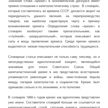
Значение слова «кризис» в экономическом дискурсе имеет
прямое отношение к капиталистическому строю. В словарях,
которые составлялись во времена СССР, делается акцент на
периодичность данного явления, на перепроизводство
товаров, как наиболее характерную черту и причину
возникновения кризиса. Определения слова «кризис» в
словарях изобилуют такими прилагательными, как
«глубокий», «разрушительный», которые описывают всю
силу и мощь проявления кризиса. Среди причин кризиса
выделяется низкая покупательная способность трудящихся.
Словарные статьи описывают не только саму лексему, но и
непосредственно идеологический концепт, являющийся
значимым для эпохи Советского Союза. Общий
капиталистический кризис в них представлен всесторонне:
упоминаются революции и войны, ожесточённая борьба
между лагерем капиталистов и социалистов. Кризис бьёт
одинаково сильно и по экономике, и по политике.
В словарях 1990-х годов кризис как идеологема представлен
уже иначе. Составители словарей больше не ссылаются на
капиталистический строй, ситуация кризиса определяется