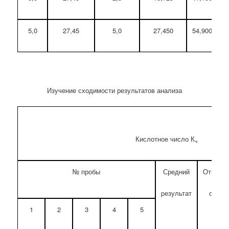
5,0
27,45
5,0
27,450
54,900
Изучение сходимости результатов анализа
Кислотное число К
ч
№ пробы
Средний
Относит
pезультат
откло
1
2
3
4
5
Max 