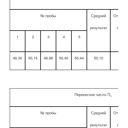
№ пробы
Средний
Относит
результат
oткло
1
2
3
4
5
Max 
49,39
50,15
49,98
50,40
50,44
50,10
0,
Перекисное число П
ч
№ пробы
Средний
Относит
результат
oткло