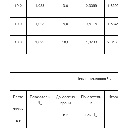
10,0
1,023
3,0
0,3069
1,3299
10,0
1,023
5,0
0,5115
1,5345
10,0
1,023
10,0
1,0230
2,0460
Число омыления Ч
о
Взято
Показатель
Добавлено
Показатель
Итого
П
Ч
пробы
в
п
о
пробы
в г
ней Ч
о
в г