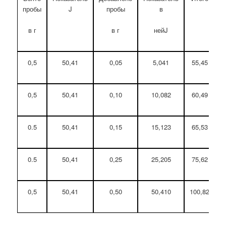
пробы
J
пробы
в
п
в г
в г
нейJ
0,5
50,41
0,05
5,041
55,45
0,5
50,41
0,10
10,082
60,49
0.5
50,41
0,15
15,123
65,53
0.5
50,41
0,25
25,205
75,62
0,5
50,41
0,50
50,410
100,82