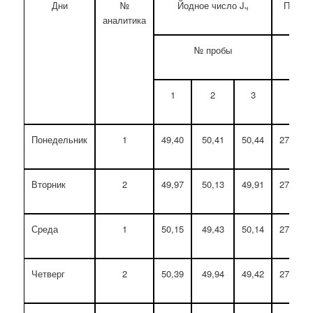
Дни
№
Йодное число J
Переки
ч
аналитика
№ пробы
1
2
3
1
Понедельник
1
49,40
50,41
50,44
27,46
Вторник
2
49,97
50,13
49,91
27,50
Среда
1
50,15
49,43
50,14
27,36
Четверг
2
50,39
49,94
49,42
27,47