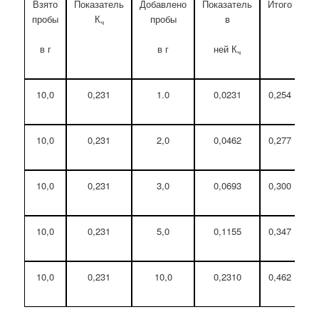
Взято
Показатель
Добавлено
Показатель
Итого
По
пробы
К
пробы
в
п
ч
в г
в г
ней К
ч
10,0
0,231
1.0
0,0231
0,254
10,0
0,231
2,0
0,0462
0,277
10,0
0,231
3,0
0,0693
0,300
10,0
0,231
5,0
0,1155
0,347
10,0
0,231
10,0
0,2310
0,462