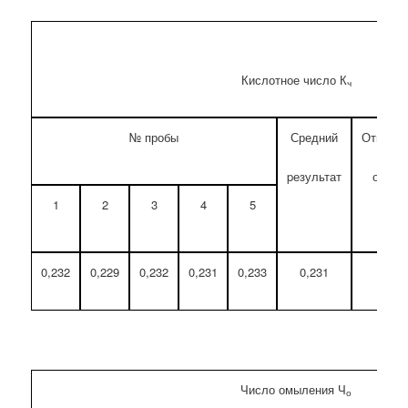
Кислотное число К
ч
№ пробы
Средний
Относит
pезультат
откло
1
2
3
4
5
Max 
0,232
0,229
0,232
0,231
0,233
0,231
0,
Число омыления Ч
о