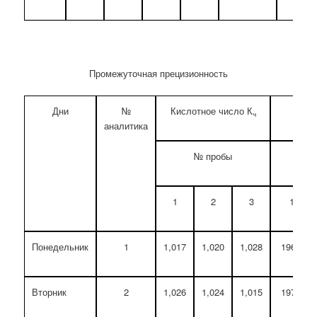
Промежуточная прецизионность
Дни
№
Кислотное число К
Числ
ч
аналитика
№ пробы
1
2
3
1
Понедельник
1
1,017
1,020
1,028
196,9
Вторник
2
1,026
1,024
1,015
197,4