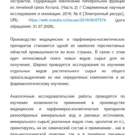
экстрактов, содержащих извлечение липофильной фракции
из лечебной грязи Ахтала. (Часть 2) // Современные научные
исследования и инновации. 2016. № 6 [Электронный ресурс].
URL:
https://web.snauka.ru/issues/2016/06/67574
(дата
обращения: 31.07.2026).
Производство медицинских и парфюмерно-косметических
препаратов становится одной из наиболее перспективных
областей промышлености во всех странах. В связи с этим
идет интенсивный поиск новых видов сырья для их
получения. Широко проводятся исследования по изучению
отдельных видов растительного сырья из общего
ореала,выделению из них определеных компонентов и их
фармакологическому изучению.
Аналогичные исследовательские работы проводятся по
изучению возможности применения в производстве
медицинских и парфюмерно-косметических препаратов
разнообразных минеральных вод и раповых источников,
минерального сырья( различных видов глин, цеолитов ит.п.),
ориентируясь на их химический состав и применению , как в
бальнеологической практике, так и в лечебных пищевых