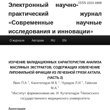
Электронный научно-
ISSN 2223-4888
практический журнал
«Современные научные
исследования и инновации»
Main menu
О журнале
Авторам
RU
EN
Skip to primary content
Skip to secondary content
ИЗУЧЕНИЕ ВАЛИДАЦИОННЫХ ХАРАКТЕРИСТИК АНАЛИЗА
МАСЛЯНЫХ ЭКСТРАКТОВ, СОДЕРЖАЩИХ ИЗВЛЕЧЕНИЕ
ЛИПОФИЛЬНОЙ ФРАКЦИИ ИЗ ЛЕЧЕБНОЙ ГРЯЗИ АХТАЛА.
(ЧАСТЬ 2)
1
1
1
Явич П.А.
, Кахетелидзе М.Б.
, Чурадзе Л.И.
, Габелая
1
М.А.
1
Институт фармакохимии им. И. Кутателадзе Тбилисского
государственного медицинского университета
Аннотация