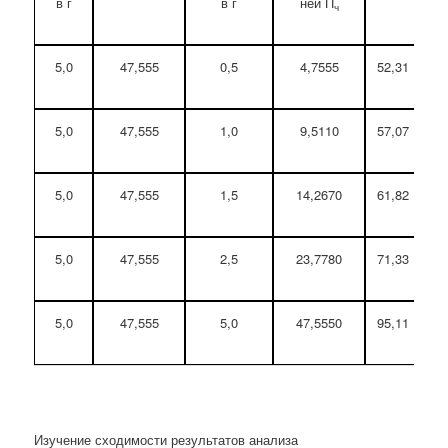
в г
в г
ней П
ч
5,0
47,555
0,5
4,7555
52,31
5,0
47,555
1,0
9,5110
57,07
5,0
47,555
1,5
14,2670
61,82
5,0
47,555
2,5
23,7780
71,33
5,0
47,555
5,0
47,5550
95,11
Изучение сходимости результатов анализа