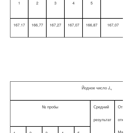
1
2
3
4
5
167.17
166,77
167,27
167,07
166,87
167,07
Йодное число J
ч
№ пробы
Средний
Относит
результат
oтклоне
Max (%)
1
2
3
4
5