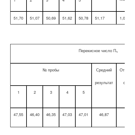
51,70
51,07
50,69
51,62
50,78
51,17
1,04
Перекисное число П
ч
№ пробы
Средний
Относит
результат
oткло
1
2
3
4
5
Max 
47,55
46,40
46,35
47,03
47,01
46,87
1,