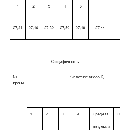
1
2
3
4
5
Max 
27,34
27,46
27,39
27,50
27,49
27,44
0,
Специфичность
№
Кислотное число К
ч
пробы
1
2
3
4
Средний
Относи
откл
результат