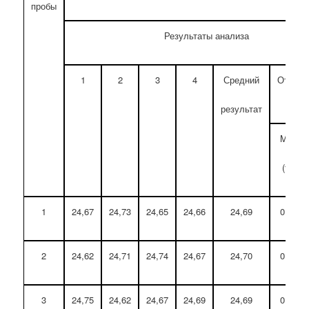
пробы
Результаты анализа
1
2
3
4
Средний
Относи
откл
результат
Max
(%)
1
24,67
24,73
24,65
24,66
24,69
0,16
2
24,62
24,71
24,74
24,67
24,70
0,16
3
24,75
24,62
24,67
24,69
24,69
0,24