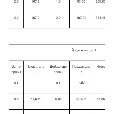
2,0
167,2
1,0
83,60
250,80
2,0
167,2
2,0
167,20
334,46
Йодное число J
Взято
Показатель
Добавлено
Показатель
Итого
П
пробы
J
пробы
в
п
в г
в г
нейJ
0,5
51,695
0,05
5,1695
56,86