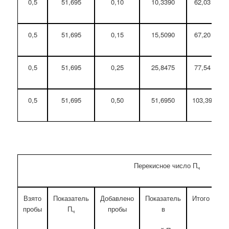
0,5
51,695
0,10
10,3390
62,03
0,5
51,695
0,15
15,5090
67,20
0,5
51,695
0,25
25,8475
77,54
0,5
51,695
0,50
51,6950
103,39
Перекисное число П
ч
Взято
Показатель
Добавлено
Показатель
Итого
По
пробы
П
пробы
в
п
ч