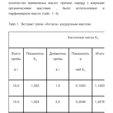
количество примененых масел, причем, наряду с жирными
органическими маслами , было использовано и
парфюмерное масло (табл. 1- 3).
Табл.1. Экстракт грязи «Ахтала» кукурузным маслом.
Кислотное число К
ч
Взято
Показатель
Добавлено
Показатель
Итого
П
пробы
К
пробы
в
п
ч
в г
в г
ней К
ч
10,0
1,023
1,0
0,1023
1,1253
10.0
1,023
2,0
0,2046
1,2276