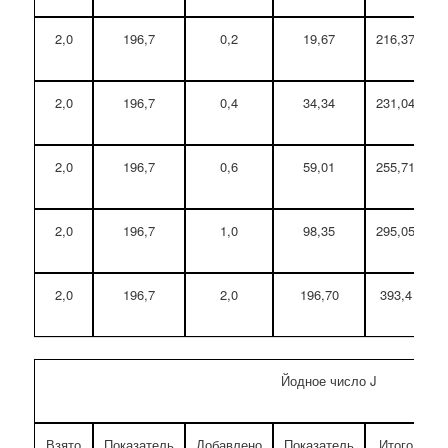
2,0
196,7
0,2
19,67
216,37
2,0
196,7
0,4
34,34
231,04
2,0
196,7
0,6
59,01
255,71
2,0
196,7
1,0
98,35
295,05
2,0
196,7
2,0
196,70
393,4
Йодное число J
Взято
Показатель
Добавлено
Показатель
Итого
П