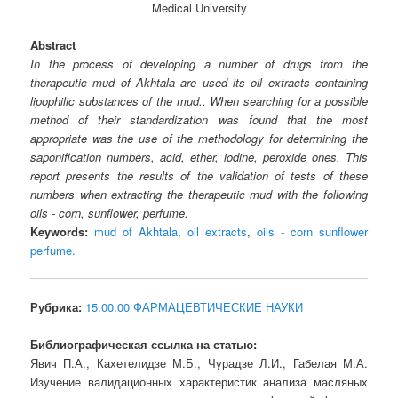
Medical University
Abstract
In the process of developing a number of drugs from the
therapeutic mud of Akhtala are used its oil extracts containing
lipophilic substances of the mud.. When searching for a possible
method of their standardization was found that the most
appropriate was the use of the methodology for determining the
saponification numbers, acid, ether, iodine, peroxide ones. This
report presents the results of the validation of tests of these
numbers when extracting the therapeutic mud with the following
oils - corn, sunflower, perfume.
Keywords:
mud of Akhtala
,
oil extracts
,
oils - corn sunflower
perfume.
Рубрика:
15.00.00 ФАРМАЦЕВТИЧЕСКИЕ НАУКИ
Библиографическая ссылка на статью:
Явич П.А., Кахетелидзе М.Б., Чурадзе Л.И., Габелая М.А.
Изучение валидационных характеристик анализа масляных