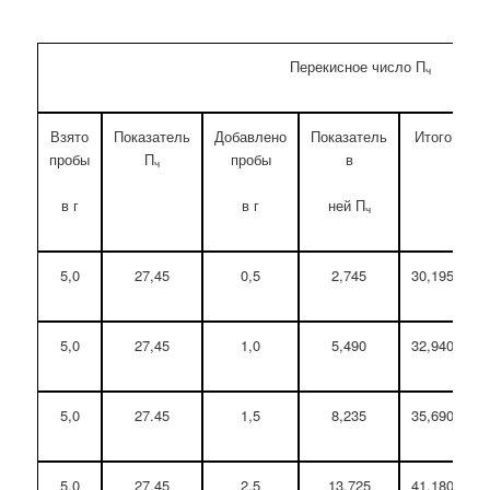
Перекисное число П
ч
Взято
Показатель
Добавлено
Показатель
Итого
П
пробы
П
пробы
в
п
ч
в г
в г
ней П
ч
5,0
27,45
0,5
2,745
30,195
5,0
27,45
1,0
5,490
32,940
5,0
27.45
1,5
8,235
35,690
5,0
27,45
2,5
13,725
41,180