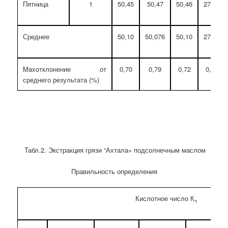
Пятница
1
50,45
50,47
50,46
27,39
Среднее
50,10
50,076
50,10
27,44
Maxoтклонение от
0,70
0,79
0,72
0,22
среднего результата (%)
Табл.2. Экстракция грязи “Ахтала» подсолнечным маслом
Правильность определения
Кислотное число К
ч