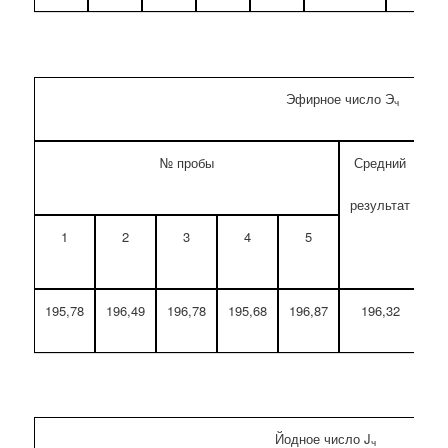
Эфирное число Э
ч
№ пробы
Средний
От
результат
1
2
3
4
5
195,78
196,49
196,78
195,68
196,87
196,32
Йодное число J
ч