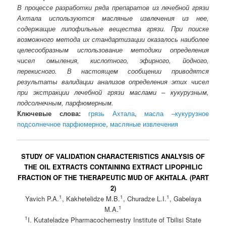
В процессе разработки ряда препаратов из лечебной грязи
Ахтала используются масляные извлечения из нее,
содержащие липофильные вещества грязи. При поиске
возможного метода их стандартизации оказалось наиболее
целесообразным использование методики определения
чисел омыления, кислотного, эфирного, йодного,
перекисного. В настоящем сообщении приводятся
результаты валидации анализов определения этих чисел
при экстракции лечебной грязи маслами – кукурузным,
подсолнечным, парфюмерным.
Ключевые слова:
грязь Ахтала
,
масла –кукурузное
подсолнечное парфюмерное
,
масляные извлечения
STUDY OF VALIDATION CHARACTERISTICS ANALYSIS OF
THE OIL EXTRACTS CONTAINING EXTRACT LIPOPHILIC
FRACTION OF THE THERAPEUTIC MUD OF AKHTALA. (PART
2)
1
1
1
Yavich P.A.
, Kakhetelidze M.B.
, Churadze L.I.
, Gabelaya
1
M.A.
1
I. Kutateladze Pharmacochemestry Institute of Tbilisi State