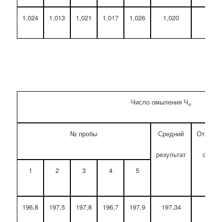
1,024
1,013
1,021
1,017
1,026
1,020
0,
Число омыления Ч
о
№ пробы
Средний
Относит
результат
oткло
1
2
3
4
5
Max 
196,8
197,5
197,8
196,7
197,9
197,34
0,