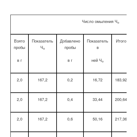
Число омыления Ч
о
Взято
Показатель
Добавлено
Показатель
Итого
П
пробы
Ч
пробы
в
п
о
в г
в г
ней Ч
о
2,0
167,2
0,2
16,72
183,92
2,0
167,2
0,4
33,44
200,64
2,0
167,2
0,6
50,16
217,36