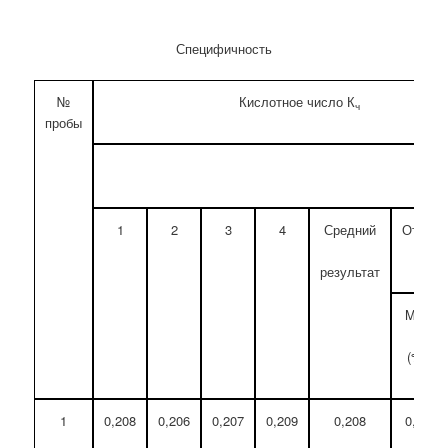
Специфичность
№
Кислотное число К
ч
пробы
1
2
3
4
Средний
Относи
откл
результат
Max
(%)
1
0,208
0,206
0,207
0,209
0,208
0,48