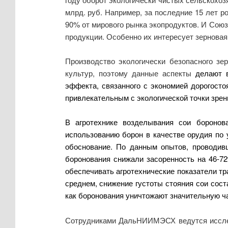
млрд. руб. Например, за последние 15 лет р
90% от мирового рынка экопродуктов. И Союз
продукции. Особенно их интересует зерновая 
Производство экологически безопасного зе
культур, поэтому данные аспекты
делают 
эффекта, связанного с экономией дорогост
привлекательным с экологической точки зрен
В агротехнике возделывания сои бороно
использованию борон в качестве орудия по у
обоснование. По данным опытов, проводив
боронования снижали засоренность на 46-72
обеспечивать агротехнические показатели тр
среднем, снижение густоты стояния сои состав
как боронования уничтожают значительную ча
Сотрудниками ДальНИИМЭСХ ведутся исследо