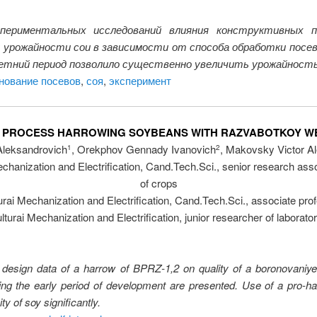
периментальных исследований влияния конструктивных п
й урожайности сои в зависимости от способа обработки посев
летний период позволило существенно увеличить урожайность
нование посевов
,
соя
,
эксперимент
E PROCESS HARROWING SOYBEANS WITH RAZVABOTKOY 
Aleksandrovich
, Orekphov Gennady Ivanovich
, Makovsky Victor A
1
2
chanization and Electrification, Cand.Tech.Sci., senior research assoc
of crops
urai Mechanization and Electrification, Cand.Tech.Sci., associate profe
lturai Mechanization and Electrification, junior researcher of laborator
f design data of a harrow of BPRZ-1,2 on quality of a boronovaniye,
g the early period of development are presented. Use of a pro-hal
y of soy significantly.