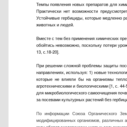
Темпы появления новых препаратов для хими
Практически нет возможности предусмотре
Устойчивые гербициды, которые медленно раз
животных и людей.
Вместе с тем без применения химических пре
обойтись невозможно, поскольку потери урожая 
13, с.18-20].
При решении сложной проблемы защиты посев
направлениях, используя: 1) новые технологи
которые не влияли бы на организмы тепло
агротехническими и биологическими [1, с. 44-52;
для микробиологического самоочищения почвы 
за посевами культурных растений без гербиц
По информации Союза Органического Зем
модифицированных организмов, различных аг
году оборот экологически чистых сельскохозя