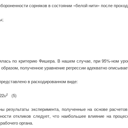
ыбороненности сорняков в состоянии «белой нити» после проход
ы;
лась по критерию Фишера. В нашем случае, при 95%-ном уров
м образом, полученное уравнение регрессии адекватно описывае
представлено в раскодированном виде:
,22
υ
(5)
2
ны результаты эксперимента, полученные на основе расчетов 
ности откликов следует, что наибольшее влияние на проце
рабочего органа.