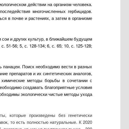
ологическом действии на организм человека.
последействия многочисленных гербицидов.
ся в почве и растениях, а затем в организме
и сои и других культур, в ближайшем будущем
1-56; 5, с. 128-134; 6, с. 65; 10, с. 125-128;
ь панацеи. Поиск необходимо вести в разных
ание препаратов и их синтетических аналогов,
ь химические методы борьбы в сочетании с
еобходимо создавать благоприятные условия
 необходимы экологически чистые методы ухода
ы, которые произведены без генетически
вок, то есть полностью натуральные. К 2020
. ежегодно, из них на внутреннем рынке – 300