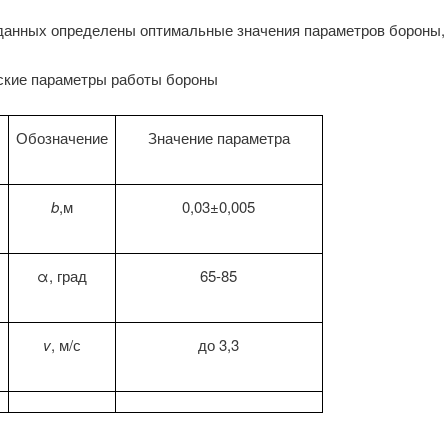
данных определены оптимальные значения параметров бороны, 
ские параметры работы бороны
Обозначение
Значение параметра
b
,м
0,03±0,005
α, град
65-85
v
, м/с
до 3,3