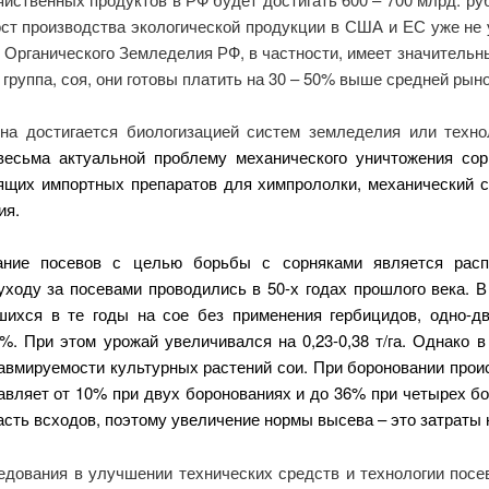
ост производства экологической продукции в США и ЕС уже не 
 Органического Земледелия РФ, в частности, имеет значительн
группа, соя, они готовы платить на 30 – 50% выше средней рыно
рна достигается биологизацией систем земледелия или техн
весьма актуальной проблему механического уничтожения сор
оящих импортных препаратов для химпрололки, механический 
ия.
вание посевов с целью борьбы с сорняками является рас
ходу за посевами проводились в 50-х годах прошлого века. В
шихся в те годы на сое без применения гербицидов, одно-д
%. При этом урожай увеличивался на 0,23-0,38 т/га. Однако 
авмируемости культурных растений сои. При бороновании прои
ляет от 10% при двух боронованиях и до 36% при четырех боронов
сть всходов, поэтому увеличение нормы высева – это затраты 
вания в улучшении технических средств и технологии посева