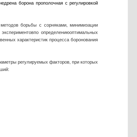
недрена борона прополочная с регулировкой
 методов борьбы с сорняками, минимизации
х экспериментовпо определениюоптимальных
твенных характеристик процесса боронования
раметры регулируемых факторов, при которых
ший: