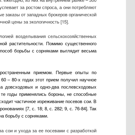
успевает за ростом спроса, а они потребляют
ые заказы от западных брокеров органической
чной цены за экологичность [15].
ологией возделывания сельскохозяйственных
ной растительности. Помимо существенного
способ борьбы с сорняками выглядит весьма
пространенным приемом. Первые опыты по
 60 – 80-х годах этот прием получил научное
ва довсходовых и одно-два послевсходовых
в те годы применялись бороны, не способные
сходит частичное изреживание посевов сои. В
аниях [7, с. 18; 8, с. 282; 9, с. 76-84]. Так
на борьбу с сорняками.
 сои и ухода за ее посевами с разработкой