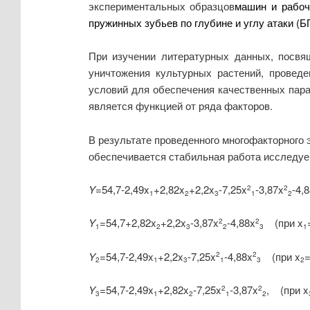
экспериментальных образцов
машин и рабоч
пружинных зубьев по глубине и углу атаки (БПРЗ
При изучении литературных данных, посвя
уничтожения культурных растений, провед
условий для обеспечения качественных пара
является функцией от ряда факторов.
В результате проведенного многофакторного
обеспечивается стабильная работа исследуе
Y
=54,7-2,49x
+2,82x
+2,2x
-7,25x
-3,87x
-4,
2
2
1
2
3
1
2
Y
=54,7+2,82x
+2,2x
-3,87x
-4,88x
(при x
2
2
1
2
3
2
3
1
Y
=54,7-2,49x
+2,2x
-7,25x
-4,88x
(при x
=
2
2
2
1
3
1
3
2
Y
=54,7-2,49x
+2,82x
-7,25x
-3,87x
, (при x
2
2
3
1
2
1
2