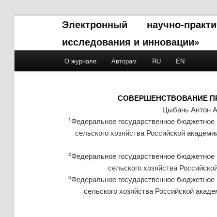
Электронный научно-прак
исследования и инновации»
Main menu
О журнале
Авторам
RU
EN
Skip to primary content
Skip to secondary content
СОВЕРШЕНСТВОВАНИЕ П
Цыбань Антон 
Федеральное государственное бюджетное 
1
сельского хозяйства Российской академи
Федеральное государственное бюджетное 
2
сельского хозяйства Российской
Федеральное государственное бюджетное 
3
сельского хозяйства Российской акад