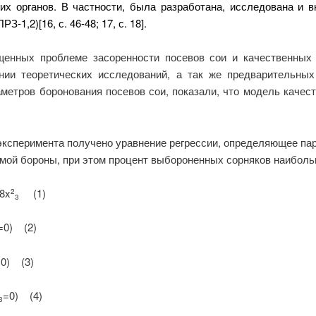
их органов. В частности, была разработана, исследована и в
-1,2)[16, с. 46-48; 17, с. 18].
щенных проблеме засоренности посевов сои и качественных
ении теоретических исследований, а так же предварительны
метров боронования посевов сои, показали, что модель качес
 эксперимента получено уравнение регрессии, определяющее па
мой бороны, при этом процент выбороненных сорняков наиболь
88x
(1)
2
3
=0) (2)
0) (3)
=0) (4)
3