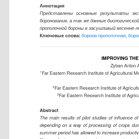
Аннотация
Представлены основные результаты экс
боронования, а так же данные биологическо
прополочной бороны в засушливый весенне-
Ключевые слова:
борона прополочная
,
боро
IMPROVING TH
Zyban Anton 
Far Eastern Research Institute of Agriculturai Me
1
Far Eastern Research Institute of Agricult
2
Far Eastern Research Institute of Agricu
3
Abstract
The main results of pilot studies of influence o
depending on a way of processing of crops durin
summer period has allowed to increase productivit