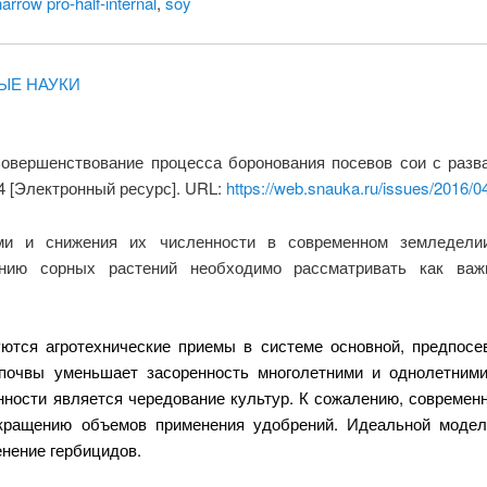
arrow pro-half-internal
,
soy
ЫЕ НАУКИ
 Совершенствование процесса боронования посевов сои с разв
4 [Электронный ресурс]. URL:
https://web.snauka.ru/issues/2016/0
и и снижения их численности в современном земледелии
нию сорных растений необходимо рассматривать как ва
тся агротехнические приемы в системе основной, предпосе
 почвы уменьшает засоренность многолетними и однолетни
енности является чередование культур. К сожалению, совреме
окращению объемов применения удобрений. Идеальной моде
нение гербицидов.