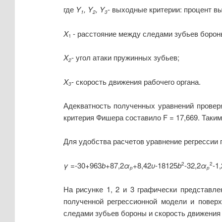
где
Y
, Y
, Y
- выходные критерии: процент в
1
2
3
X
- расстояние между следами зубьев борон
1
X
- угол атаки пружинных зубьев;
2
X
- скорость движения рабочего органа.
3
Адекватность полученных уравнений проверя
критерия Фишера составило F = 17,669. Таки
Для удобства расчетов уравнение регрессии 
γ
=-30+963
b
+87,2
α
+
8,42
υ
-18125
b
-32,2
α
-1
2
2
р
р
На рисунке 1, 2 и 3 графически представле
полученной регрессионной модели и поверх
следами зубьев бороны и скорость движения 