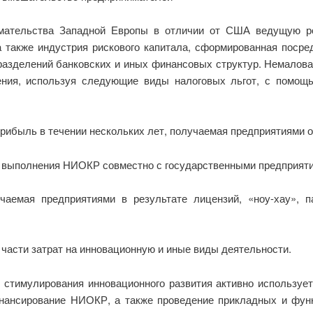
мательства Западной Европы в отличии от США ведущую ро
а также индустрия рискового капитала, сформированная посре
дразделений банковских и иных финансовых структур. Немалов
ения, используя следующие виды налоговых льгот, с помощ
 прибыль в течении нескольких лет, получаемая предприятиями 
х выполнения НИОКР совместно с государственными предприятия
учаемая предприятиями в результате лицензий, «ноу-хау», 
 части затрат на инновационную и иные виды деятельности.
 стимулирования инновационного развития активно использует
нансирование НИОКР, а также проведение прикладных и функ