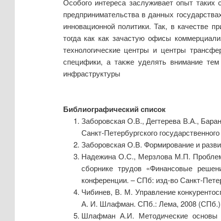
Особого интереса заслуживает опыт таких 
предпринимательства в данных государствах
инновационной политики. Так, в качестве 
тогда как как зачастую офисы коммерциали
технологические центры и центры трансфер
специфики, а также уделять внимание тем
инфраструктуры
Библиографический список
Заборовская О.В., Дегтерева В.А., Бар
Санкт-Петербургского государственного п
Заборовская О.В. Формирование и развит
Надежина О.С., Мерзлова М.П. Проблем
сборнике трудов «Финансовые решени
конференции. – СПб: изд-во Санкт-Петер
Чибинев, В. М. Управление конкурентос
А. И. Шлафман. СПб.: Лема, 2008 (СПб.).
Шлафман А.И. Методические основы о