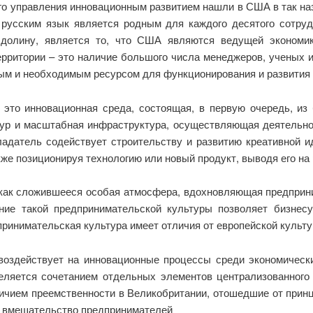
го управления инновационным развитием нашли в США в так на
 а русским язык является родным для каждого десятого сотру
олину, является то, что США являются ведущей экономик
территории – это наличие большого числа менеджеров, ученых 
ным и необходимым ресурсом для функционирования и развити
это инновационная среда, состоящая, в первую очередь, из
ур и масштабная инфраструктура, осуществляющая деятельно
адатель содействует строительству и развитию креативной ид
кже позиционируя технологию или новый продукт, выводя его на 
как сложившееся особая атмосфера, вдохновляющая предприни
ие такой предпринимательской культуры позволяет бизнесу
ринимательская культура имеет отличия от европейской культу
воздействует на инновационные процессы среди экономическ
еляется сочетанием отдельных элементов централизованного
личием преемственности в Великобритании, отошедшие от принц
а вмешательство предпринимателей