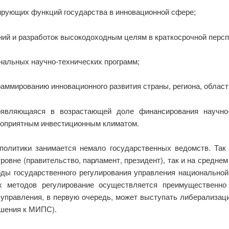
рующих функций государства в инновационной сфере;
й и разработок высокодоходным целям в краткосрочной персп
нальных научно-технических программ;
раммированию инновационного развития страны, региона, област
оявляющаяся в возрастающей доле финансирования научно-
агоприятным инвестиционным климатом.
политики занимается немало государственных ведомств. Та
ровне (правительство, парламент, президент), так и на среднем
тоды государственного регулирования управления национально
 методов регулирование осуществляется преимущественно 
управления, в первую очередь, может выступать либерализаци
ошения к МИПС).