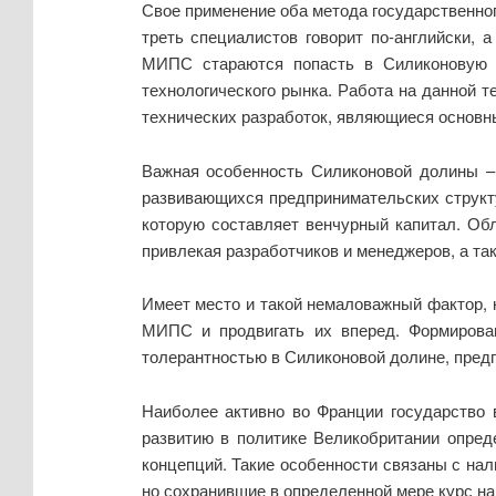
Свое применение оба метода государственно
треть специалистов говорит по-английски,
МИПС стараются попасть в Силиконовую д
технологического рынка. Работа на данной 
технических разработок, являющиеся основ
Важная особенность Силиконовой долины – 
развивающихся предпринимательских структ
которую составляет венчурный капитал. Обл
привлекая разработчиков и менеджеров, а та
Имеет место и такой немаловажный фактор, 
МИПС и продвигать их вперед. Формирован
толерантностью в Силиконовой долине, предп
Наиболее активно во Франции государство 
развитию в политике Великобритании опред
концепций. Такие особенности связаны с на
но сохранившие в определенной мере курс н