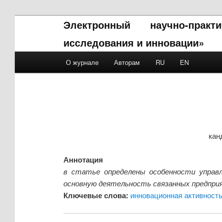
Электронный научно-прак
исследования и инновации»
Main menu
О журнале
Авторам
RU
EN
Skip to primary content
Skip to secondary content
кан
Аннотация
в статье определены особенности управл
основную деятельность связанных предпри
Ключевые слова:
инновационная активност