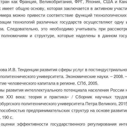
стран как Франция, Великобритания, ФРГ, Япония, США и Кан
 имеет общую основу, которая заключается в активном участ
примера можно привести соответствие функций технологически
зации технологий различных государств осуществляют одну и
а. Следовательно, это необходимо учитывать при рассмотре
 полномочиям и структуре, которые наделены в данном гос
анова И.В. Тенденции развития сферы услуг в постиндустриально
олитехнического университета. Экономические науки. – 2008. – Т.
ие человеческого капитала в регионе. СПб, 2005.
ы развития интеллектуального потенциала населения России н
я XXI века: теория и практика» / Сборник научных трудо
бургского политехнического университета Петра Великого, 2015.
пособностью предпринимательских структур на основе развития
 190 с.
ценки эффективности государственного регулирования инте