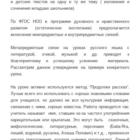
и детских текстов на одну и ту же тему ( изложения и
сочинения младших школьников).
По ФГОС НОО в программе духовного и нравственного
развития (эстетическое воспитание) предполагается
включение межпредметных и внутрипредметных связей.
Метапредметные связи на уроках русского языка с
литературой, этикой, музыкой и др. приводят к
благоприятному и успешному усвоению материала.
Рассмотрим данное утверждение на примере конкретного
урока.
На уроке активно используется метод “Продолжи рассказ”.
Лучше всего его использовать с хорошо знакомыми словами
для учащихся, но далеко не вся культурная информация,
связанная с ними, хорошо известна. Работа проводится так:
учитель называет имя, ставшее из-за частого употребления
нарицательным или крылатым. Это могут быть сказочные,
мифологические, литературные, персонажи (Баба-Яга,
леший, водяной, русалка, Алеша Попович) и т.д. , произносит
начало предложения, которое ученики продолжают. Данный