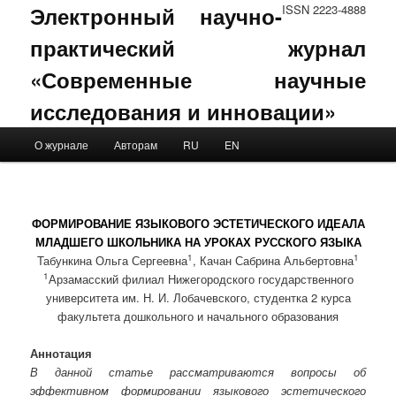
Электронный научно-
ISSN 2223-4888
практический журнал
«Современные научные
исследования и инновации»
Main menu
О журнале
Авторам
RU
EN
Skip to primary content
Skip to secondary content
ФОРМИРОВАНИЕ ЯЗЫКОВОГО ЭСТЕТИЧЕСКОГО ИДЕАЛА
МЛАДШЕГО ШКОЛЬНИКА НА УРОКАХ РУССКОГО ЯЗЫКА
1
1
Табункина Ольга Сергеевна
, Качан Сабрина Альбертовна
1
Арзамасский филиал Нижегородского государственного
университета им. Н. И. Лобачевского, студентка 2 курса
факультета дошкольного и начального образования
Аннотация
В данной статье рассматриваются вопросы об
эффективном формировании языкового эстетического