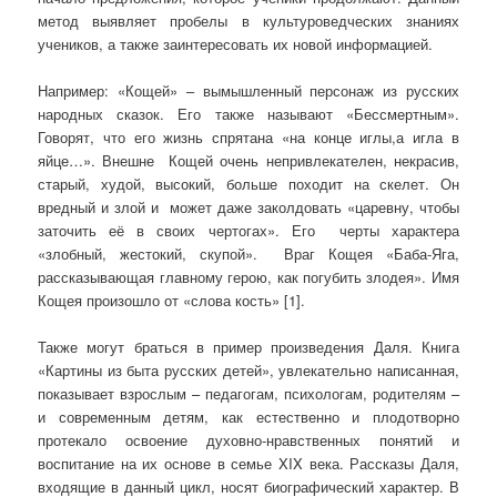
метод выявляет пробелы в культуроведческих знаниях
учеников, а также заинтересовать их новой информацией.
Например: «Кощей» – вымышленный персонаж из русских
народных сказок. Его также называют «Бессмертным».
Говорят, что его жизнь спрятана «на конце иглы,а игла в
яйце…». Внешне Кощей очень непривлекателен, некрасив,
старый, худой, высокий, больше походит на скелет. Он
вредный и злой и может даже заколдовать «царевну, чтобы
заточить её в своих чертогах». Его черты характера
«злобный, жестокий, скупой». Враг Кощея «Баба-Яга,
рассказывающая главному герою, как погубить злодея». Имя
Кощея произошло от «слова кость» [1].
Также могут браться в пример произведения Даля. Книга
«Картины из быта русских детей», увлекательно написанная,
показывает взрослым – педагогам, психологам, родителям –
и современным детям, как естественно и плодотворно
протекало освоение духовно-нравственных понятий и
воспитание на их основе в семье XIX века. Рассказы Даля,
входящие в данный цикл, носят биографический характер. В