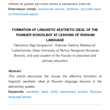
идеала на уроках русского языка в начальных классах.
Ключевые слова:
начальная школа
,
ребенок
,
русский язык
,
эстетический идеал
FORMATION OF LINGUISTIC AESTHETIC IDEAL OF THE
YOUNGER SCHOOLBOY AT LESSONS OF RUSSIAN
LANGUAGE
1
1
Tabunkina Olga Sergeevna
, Katchan Sabrina Albertovna
1
Lobachevsky State University of Nizhny Novgorod (Arzamas
Branch), 2nd year student of the Faculty of preschool and
primary education
Abstract
This article discusses the issues the effective formation of
linguistic aesthetic ideal at Russian language lessons in the
elementary grades.
Keywords:
aesthetic ideal
,
child
,
elementary school
,
Russian
language lesson