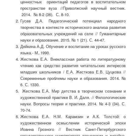
ценностных ориентаций педагогов в воспитательном
пространстве вуза //Приволжский научный вестник.
2014. № 8-2 (36). С. 8-10.
Гусев Д.А. Педагогический потенциал народного
творчества в контексте исторического анализа развития
образовательных учреждений на селе // Гуманитарные
науки и образование. 2015. № 1 (21). С. 44-47.
Дейкина А.Д. Обучение и воспитание на уроках русского
языка.- М,.1990.
Жесткова Е.А. Внеклассная работа по литературному
чтению как средство развития читательских интересов
младших школьников / Е.А. Жесткова Е.В. Цуцкова //
Современные проблемы науки и образования. 2014. №
6. С. 1330.
Жесткова Е.А. Мир детства в творческом сознании и
художественной практике В. И. Даля. // Филологические
науки. Вопросы теории и практики. 2014. № 4-3 (34). С.
70-74.
Жесткова Е.А. Н.М. Карамзин и А.К. Толстой: о
художественном осмыслении исторической эпохи
Иоанна Грозного // Вестник Санкт-Петербургского
государственного университета технологии и дизайна.