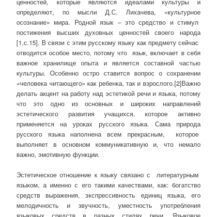
ценностей, которые являются идеалами культуры и
определяют, по мысли Д.С. Лихачева, «культурное
осознание» мира. Родной язык – это средство и стимул
постижения высших духовных ценностей своего народа
[1,с.15]. В связи с этим русскому языку как предмету сейчас
отводится особое место, потому что язык, включает в себя
важное хранилище опыта и является составной частью
культуры. Особенно остро ставится вопрос о сохранении
«человека читающего» как ребенка, так и взрослого.[2]Важно
делать акцент на работу над эстетикой речи и языка, потому
что это одно из основных и широких направлений
эстетического развития учащихся, которое активно
применяется на уроках русского языка. Сама природа
русского языка наполнена всем прекрасным, которое
выполняет в основном коммуникативную и, что немало
важно, эмотивную функции.
Эстетическое отношение к языку связано с литературным
языком, а именно с его такими качествами, как: богатство
средств выражения, экспрессивность единиц языка, его
мелодичность и звучность, уместность употребления
языковых средств в разных стилях речи. Языковое