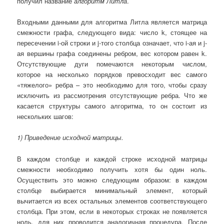
получил название
алгоритм Литла
.
Входными данными для алгоритма Литла является матрица
смежности графа, следующего вида: число k, стоящее на
пересечении i-ой строки и j-того столбца означает, что i-ая и j-
ая вершины графа соединены ребром, вес котором равен k.
Отсутствующие дуги помечаются некоторым числом,
которое на несколько порядков превосходит вес самого
«тяжелого» ребра – это необходимо для того, чтобы сразу
исключить из рассмотрения отсутствующие ребра. Что же
касается структуры самого алгоритма, то он состоит из
нескольких шагов:
1) Приведение исходной матрицы.
В каждом столбце и каждой строке исходной матрицы
смежности необходимо получить хотя бы один ноль.
Осуществить это можно следующим образом: в каждом
столбце выбирается минимальный элемент, который
вычитается из всех остальных элементов соответствующего
столбца. При этом, если в некоторых строках не появляется
ноль, для них проводится аналогичная процедура. После