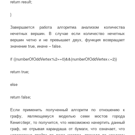
return result;
}
Завершается работа алгоритма анализом количества
нечетных вершин. В случае если количество нечетных
вершин четно и не превышает двух, функция возвращает
значение true, иначе – false.
if ((numberOfOddVertex%2==0)&&(numberOfOddVertex<=2))
return true;
else
return false;
Если применить полученный алгоритм по отношению к
графу, являющемуся моделью семи мостов города
Кенигсберг, то получится, что невозможно начертить данный
граф, не отрывая карандаша от бумаги, что означает, что
невозможно пройти по всем мостам, проходя по каждому