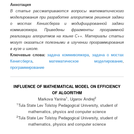
Аннотация
В статье рассматриваются вопросы математического
моделирования при разработке алгоритмов решения задачи
о мостах Кенигсберга и модифицированной задачи
коммивояжера. Приведены фрагменты программной
реализации алгоритмов на языке С++. Материалы статьи
могут оказаться полезными в изучении программирования
в вузе и школе.
Ключевые слова:
задача коммивояжера
,
задача о мостах
Кенигсберга
,
математическое моделирование
,
программирование
INFLUENCE OF MATHEMATICAL MODEL ON EFFICIENCY
OF ALGORITHM
1
2
Markova Yanina
, Ugarov Andrej
1
Tula State Lev Tolstoy Pedagogical University, student of
mathematics, physics and computer science
2
Tula State Lev Tolstoy Pedagogical University, student of
mathematics, physics and computer science