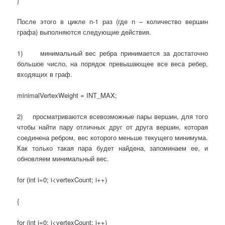
}
После этого в цикле n-1 раз (где n – количество вершин
графа) выполняются следующие действия.
1) минимальный вес ребра принимается за достаточно
большое число, на порядок превышающее все веса ребер,
входящих в граф.
minimalVertexWeight = INT_MAX;
2) просматриваются всевозможные пары вершин, для того
чтобы найти пару отличных друг от друга вершин, которая
соединена ребром, вес которого меньше текущего минимума.
Как только такая пара будет найдена, запоминаем ее, и
обновляем минимальный вес.
for (int i=0; i<vertexCount; i++)
{
for (int j=0; j<vertexCount; j++)