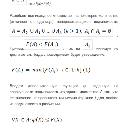
, что
f
(
a
)=
F
(
A
).
Разобьем все исходное множество на некоторое количество
(отличное от единицы) непересекающихся подмножеств:
.
Причем,
, т.е. на
минимум не
достигается. Тогда справедливым будет утверждение:
Введем дополнительную функцию φ, заданную на
совокупности подмножеств исходного множества
A
так, что
ее значение не превышает минимума функции
f
для любого
из подмножеств в разбиении
.