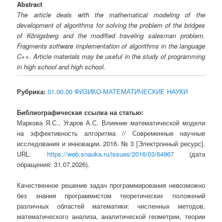
Abstract
The article deals with the mathematical modeling of the
development of algorithms for solving the problem of the bridges
of Königsberg and the modified traveling salesman problem.
Fragments software implementation of algorithms in the language
C++. Article materials may be useful in the study of programming
in high school and high school.
Рубрика:
01.00.00 ФИЗИКО-МАТЕМАТИЧЕСКИЕ НАУКИ
Библиографическая ссылка на статью:
Маркова Я.С., Угаров А.С. Влияние математической модели
на эффективность алгоритма // Современные научные
исследования и инновации. 2016. № 3 [Электронный ресурс].
URL:
https://web.snauka.ru/issues/2016/03/64967
(дата
обращения: 31.07.2026).
Качественное решение задач программирования невозможно
без знания программистом теоретических положений
различных областей математики: численных методов,
математического анализа, аналитической геометрии, теории