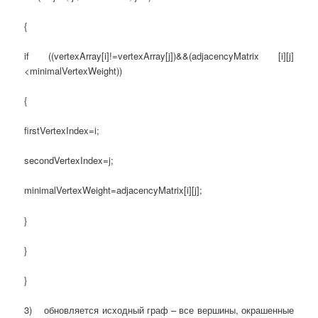
{
if ((vertexArray[i]!=vertexArray[j])&&(adjacencyMatrix [i][j]
<minimalVertexWeight))
{
firstVertexIndex=i;
secondVertexIndex=j;
minimalVertexWeight=adjacencyMatrix[i][j];
}
}
}
3) обновляется исходный граф – все вершины, окрашенные