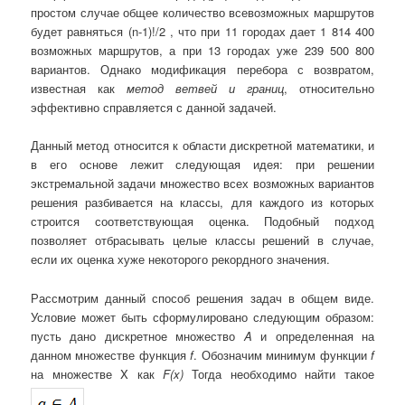
простом случае общее количество всевозможных маршрутов
будет равняться (n-1)!/2 , что при 11 городах дает 1 814 400
возможных маршрутов, а при 13 городах уже 239 500 800
вариантов. Однако модификация перебора с возвратом,
известная как
метод ветвей и границ
, относительно
эффективно справляется с данной задачей.
Данный метод относится к области дискретной математики, и
в его основе лежит следующая идея: при решении
экстремальной задачи множество всех возможных вариантов
решения разбивается на классы, для каждого из которых
строится соответствующая оценка. Подобный подход
позволяет отбрасывать целые классы решений в случае,
если их оценка хуже некоторого рекордного значения.
Рассмотрим данный способ решения задач в общем виде.
Условие может быть сформулировано следующим образом:
пусть дано дискретное множество
A
и определенная на
данном множестве функция
f
. Обозначим минимум функции
f
на множестве X как
F
(
x
)
Тогда необходимо найти такое