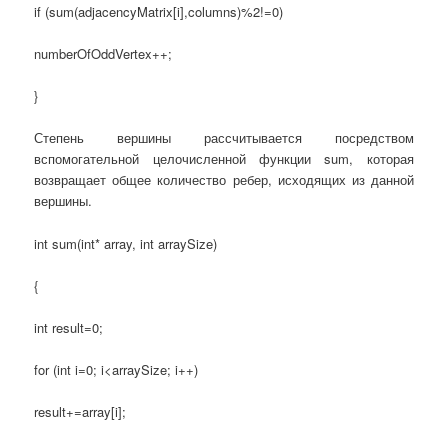
if (sum(adjacencyMatrix[i],columns)%2!=0)
numberOfOddVertex++;
}
Степень вершины рассчитывается посредством
вспомогательной целочисленной функции sum, которая
возвращает общее количество ребер, исходящих из данной
вершины.
int sum(int* array, int arraySize)
{
int result=0;
for (int i=0; i<arraySize; i++)
result+=array[i];