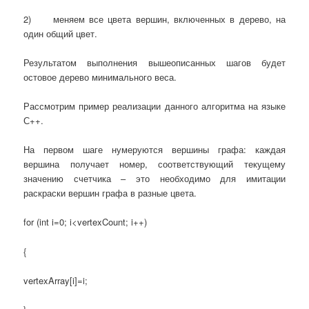
2) меняем все цвета вершин, включенных в дерево, на
один общий цвет.
Результатом выполнения вышеописанных шагов будет
остовое дерево минимального веса.
Рассмотрим пример реализации данного алгоритма на языке
С++.
На первом шаге нумеруются вершины графа: каждая
вершина получает номер, соответствующий текущему
значению счетчика – это необходимо для имитации
раскраски вершин графа в разные цвета.
for (int i=0; i<vertexCount; i++)
{
vertexArray[i]=i;