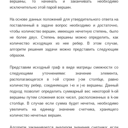
вершины, то начинать и заканчивать необходимо
исключительно этой парой вершин.
На основе данных положений для утвердительного ответа на
поставленный в задаче вопрос необходимо и достаточно,
чтобы количество вершин, имеющих нечетную степень, было
не более двух. Степень вершины можно определить, как
количество исходящих из нее ребер. В этом случае,
алгоритм решения задачи можно представить следующим
образом.
Представим исходный граф в виде матрицы смежности со
следующими уточнениями: значение элемента,
располагающегося в i-ой строке j-ом столбце, равно
количеству ребер, соединяющих i-ю и j-ю вершины. Данный
подход позволит определить суммарный вес некоторой k-ой
вершины путем сложения всех чисел, расположенных в k-ом
столбце. В случае если сумма будет нечетна, необходимо
увеличить на единицу значение счетчика, хранящего
количество нечетных вершин.
Алгоритм заканчивается анализом значения счетчика: если