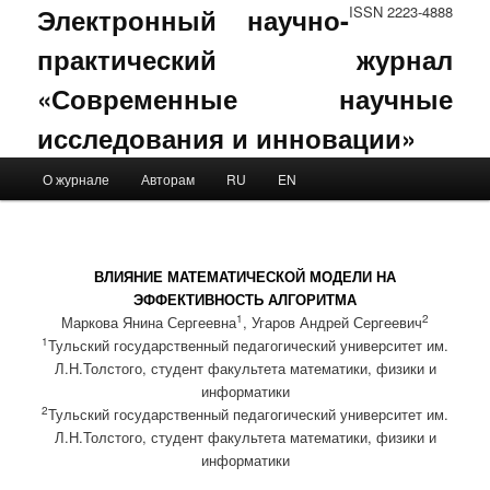
Электронный научно-
ISSN 2223-4888
практический журнал
«Современные научные
исследования и инновации»
Main menu
О журнале
Авторам
RU
EN
Skip to primary content
Skip to secondary content
ВЛИЯНИЕ МАТЕМАТИЧЕСКОЙ МОДЕЛИ НА
ЭФФЕКТИВНОСТЬ АЛГОРИТМА
1
2
Маркова Янина Сергеевна
, Угаров Андрей Сергеевич
1
Тульский государственный педагогический университет им.
Л.Н.Толстого, студент факультета математики, физики и
информатики
2
Тульский государственный педагогический университет им.
Л.Н.Толстого, студент факультета математики, физики и
информатики