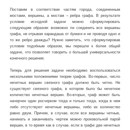
Поставим в соответствие частям города, соединенным
мостами, вершины, а мостам – ребра графа. В результате
условие исходной задачи можно сформулировать
следующим образом: возможно ли соединить все вершины
графа, не отрывая карандаша от бумаги и не проводя одно и
то же ребро дважды? Нужно заметить, что сформулировав
условие подобным образом, мы перешли к более общей
задаче, что позволяет говорить о большей универсальности
конечного решения.
Теперь для решения задачи необходимо воспользоваться
несколькими положениями теории графов. Во-первых, число
нечетных вершин связного графа должно быть четно. Не
существует связного графа, в котором было бы нечетное
количество нечетных вершин. Во-вторых, граф может быть
начерчен один росчерком тогда и только тогда, когда в нем
либо отсутствуют нечетные вершины, либо их количество
равно двум. Причем, в случае, если все вершины четные,
начинать и заканчивать чертеж можно произвольной парой
вершин, в то время как в случае, если в графе две нечетных