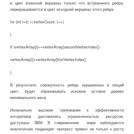
в цвет конечной вершины только что встроенного ребра,
перекрашиваются в цвет исходной вершины этого ребра.
for (int i=0; i<vertexCount; i++)
{
if (vertexArray[i]==vertexArray[secondVertexIndex])
vertexArray[i]=vertexArray[firstVertexIndex];
}
В результате, совокупность ребер, окрашенных в общий
цвет, будет образовывать искомое остовое дерево
минимального веса.
Изначально высокие требования к эффективности
алгоритмов диктовались ограниченностью ресурсов,
доступных ЭВМ. В современном мире наблюдается
аналогичная тенденция: прогресс привел не только к росту