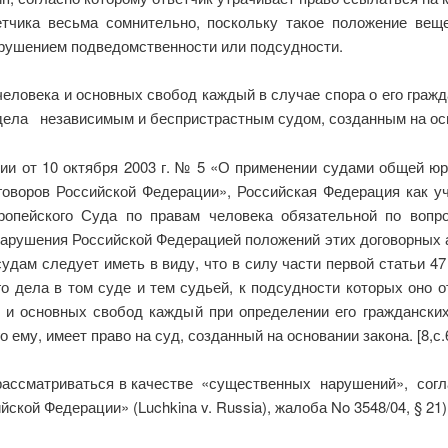
тчика весьма сомнительно, поскольку такое положение вещ
арушением подведомственности или подсудности.
 человека и основных свобод каждый в случае спора о его граж
ела независимым и беспристрастным судом, созданным на основ
ии от 10 октября 2003 г. № 5 «О применении судами общей ю
оворов Российской Федерации», Российская Федерация как уч
опейского Суда по правам человека обязательной по вопр
нарушения Российской Федерацией положений этих договорных ак
удам следует иметь в виду, что в силу части первой статьи 4
 дела в том суде и тем судьей, к подсудности которых оно о
а и основных свобод каждый при определении его гражданских
ему, имеет право на суд, созданный на основании закона. [8,с.
рассматриваться в качестве «существенных нарушений», согла
ской Федерации» (Luchkina v. Russia), жалоба No 3548/04, § 21).[