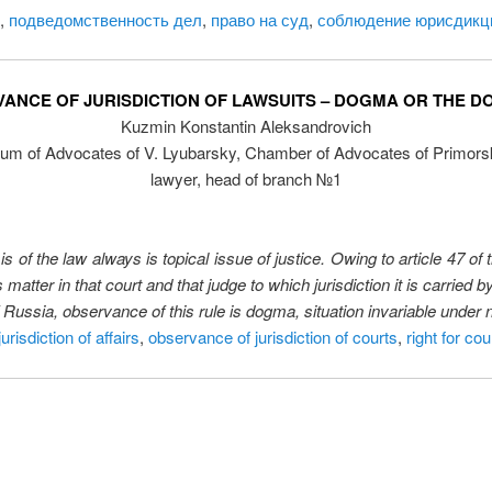
,
подведомственность дел
,
право на суд
,
соблюдение юрисдикц
ANCE OF JURISDICTION OF LAWSUITS – DOGMA OR THE D
Kuzmin Konstantin Aleksandrovich
ium of Advocates of V. Lyubarsky, Chamber of Advocates of Primors
lawyer, head of branch №1
basis of the law always is topical issue of justice. Owing to article 47 
 matter in that court and that judge to which jurisdiction it is carried b
f Russia, observance of this rule is dogma, situation invariable under
jurisdiction of affairs
,
observance of jurisdiction of courts
,
right for cou