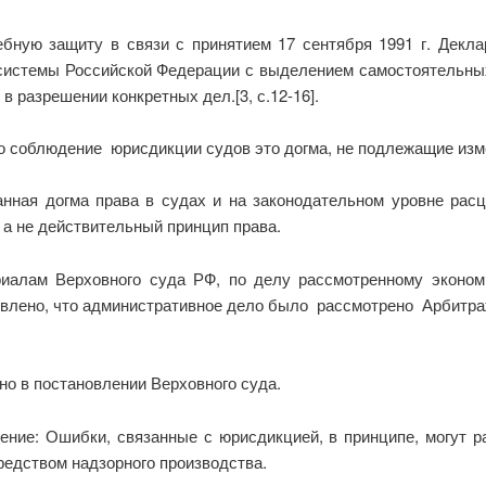
ебную защиту в связи с принятием 17 сентября 1991 г. Декла
 системы Российской Федерации с выделением самостоятельных
 разрешении конкретных дел.[3, с.12-16].
то соблюдение юрисдикции судов это догма, не подлежащие из
нная догма права в судах и на законодательном уровне расце
 а не действительный принцип права.
риалам Верховного суда РФ, по делу рассмотренному эконом
новлено, что административное дело было рассмотрено Арб
о в постановлении Верховного суда.
ние: Ошибки, связанные с юрисдикцией, в принципе, могут
дством надзорного производства.