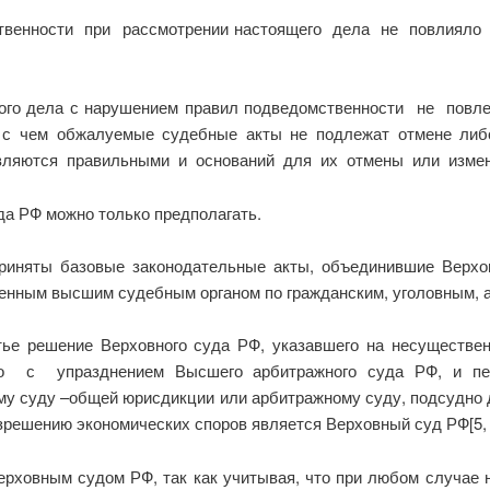
венности при рассмотрении настоящего дела не повлияло
того дела с нарушением правил подведомственности не пов
и с чем обжалуемые судебные акты не подлежат отмене ли
являются правильными и оснований для их отмены или изменен
да РФ можно только предполагать.
 приняты базовые законодательные акты, объединившие Вер
венным высшим судебным органом по гражданским, уголовным, 
ье решение Верховного суда РФ, указавшего на несуществе
ано с упразднением Высшего арбитражного суда РФ, и пе
кому суду –общей юрисдикции или арбитражному суду, подсудн
зрешению экономических споров является Верховный суд РФ[5, с
ерховным судом РФ, так как учитывая, что при любом случае