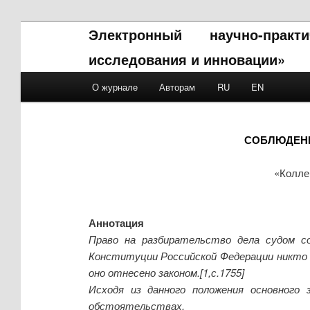
Электронный научно-прак
исследования и инновации»
Main menu
О журнале
Авторам
RU
EN
Skip to primary content
Skip to secondary content
СОБЛЮДЕНИ
«Колле
Аннотация
Право на разбирательство дела судом с
Конституции Российской Федерации никто н
оно отнесено законом.[1,с.1755]
Исходя из данного положения основного 
обстоятельствах.