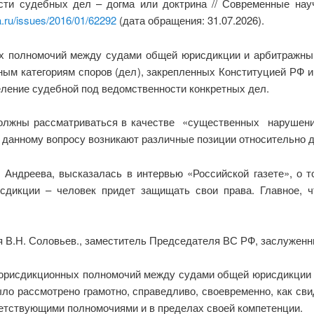
сти судебных дел – догма или доктрина // Современные нау
a.ru/issues/2016/01/62292
(дата обращения: 31.07.2026).
ых полномочий между судами общей юрисдикции и арбитражны
ным категориям споров (дел), закрепленных Конституцией РФ 
еление судебной под ведомственности конкретных дел.
олжны рассматриваться в качестве «существенных нарушений
 данному вопросу возникают различные позиции относительно д
Андреева, высказалась в интервью «Российской газете», о том
дикции – человек придет защищать свои права. Главное, ч
я В.Н. Соловьев., заместитель Председателя ВС РФ, заслуженн
и юрисдикционных полномочий между судами общей юрисдикции 
ло рассмотрено грамотно, справедливо, своевременно, как св
етствующими полномочиями и в пределах своей компетенции.