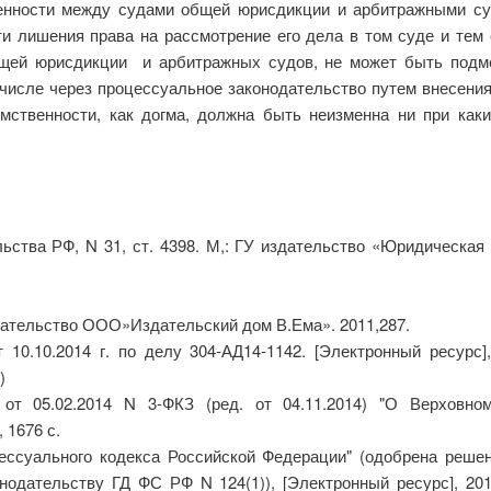
енности между судами общей юрисдикции и арбитражными суд
ти лишения права на рассмотрение его дела в том суде и тем 
бщей юрисдикции и арбитражных судов, не может быть под
м числе через процессуальное законодательство путем внесени
ственности, как догма, должна быть неизменна ни при каких
ьства РФ, N 31, ст. 4398. М,: ГУ издательство «Юридическа
дательство ООО»Издательский дом В.Ема». 2011,287.
0.10.2014 г. по делу 304-АД14-1142. [Электронный ресурс], 201
)
от 05.02.2014 N 3-ФКЗ (ред. от 04.11.2014) "О Верховно
 1676 с.
ессуального кодекса Российской Федерации" (одобрена решен
одательству ГД ФС РФ N 124(1)), [Электронный ресурс], 201