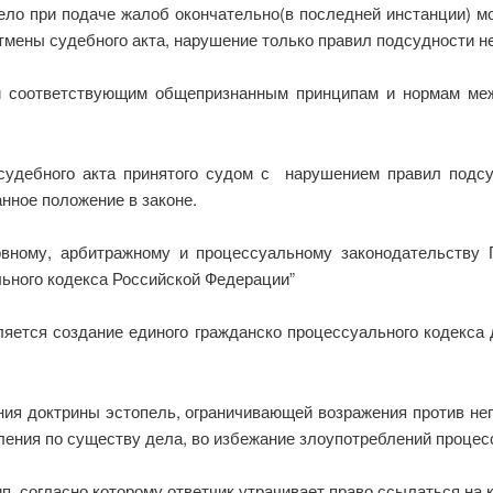
ло при подаче жалоб окончательно(в последней инстанции) м
тмены судебного акта, нарушение только правил подсудности не
 соответствующим общепризнанным принципам и нормам меж
судебного акта принятого судом с нарушением правил подс
анное положение в законе.
вному, арбитражному и процессуальному законодательству 
льного кодекса Российской Федерации”
ляется создание единого гражданско процессуального кодекса
ния доктрины эстопель, ограничивающей возражения против не
ления по существу дела, во избежание злоупотреблений процесс
п, согласно которому ответчик утрачивает право ссылаться на 