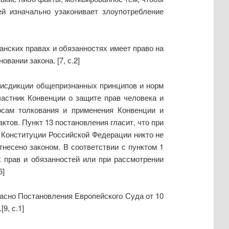
ей изначально узаконивает злоупотребление
данских правах и обязанностях имеет право на
ании закона. [7, с.2]
рисдикции общепризнанных принципов и норм
астник Конвенции о защите прав человека и
осам толкования и применения Конвенции и
тов. Пункт 13 постановления гласит, что при
7 Конституции Российской Федерации никто не
тнесено законом. В соответствии с пунктом 1
 прав и обязанностей или при рассмотрении
6]
сно Постановления Европейского Суда от 10
9, с.1]