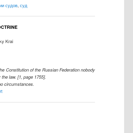
ии судов
,
суд
OCTRINE
ky Krai
of the Constitution of the Russian Federation nobody
y the law. [1, page 1755].
 no circumstances.
rt