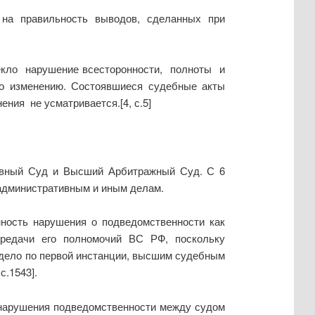
 на правильность выводов, сделанных при
лекло нарушение всесторонности, полноты и
бо изменению. Состоявшиеся судебные акты
ия не усматривается.[4, с.5]
ховный Суд и Высший Арбитражный Суд. С 6
административным и иным делам.
нность нарушения о подведомственности как
редачи его полномочий ВС РФ, поскольку
о дело по первой инстанции, высшим судебным
.1543].
 нарушения подведомственности между судом