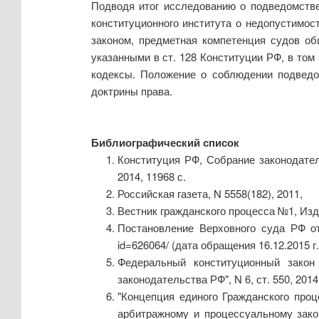
Подводя итог исследованию о подведомств
конституционного института о недопустимос
законом, предметная компетенция судов о
указанными в ст. 128 Конституции РФ, в то
кодексы. Положение о соблюдении подведом
доктрины права.
Библиографический список
Конституция РФ, Собрание законодател
2014, 11968 с.
Российская газета, N 5558(182), 2011,
Вестник гражданского процесса №1, Из
Постановление Верховного суда РФ от 1
id=626064/ (дата обращения 16.12.2015 г.
Федеральный конституционный закон 
законодательства РФ", N 6, ст. 550, 2014,
"Концепция единого Гражданского проц
арбитражному и процессуальному закон