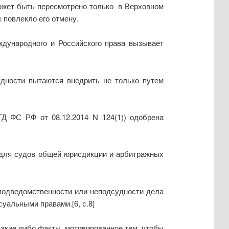
ожет быть пересмотрено только в Верховном
 повлекло его отмену.
дународного и Российского права вызывает
удности пытаются внедрить не только путем
ГД ФС РФ от 08.12.2014 N 124(1)) одобрена
 для судов общей юрисдикции и арбитражных
подведомственности или неподсудности дела
уальными правами.[6, с.8]
какие либо факты, мотивированное тем, чтобы