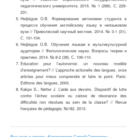
педагогического университета. 2015. № 1 (266). С. 229-
231.
Нефёдов О.В. Формирование автономии студента в
процессе обучения английскому языку в неязыковом
вузе // Приволжский научный вестник. 2014. № 3-1 (31).
С. 101-104.
Нефёдов О.В. Обучения языкам в мультикультурной
аудитории // Филологические науки. Вопросы теории и
практики. 2014. № 8-2 (38). С. 106-110.
Education pour l’autonomie: un nouveau modèle
d’enseignement? // L’approche actionelle des langues, onze
articles pour mieux comprendre et faire le point. Paris:
Editions des langues, 2003.
Kakpo S., Netter J. L’aide aux devoirs. Dispositif de lutte
contre l’échec scolaire ou caisse de résonance des
difficultés non résolues au sein de la classe? // Revue
française de pédagogie, №182. 2013.
Все статьи автора «Карамурзоев Сергей Сергеевич»