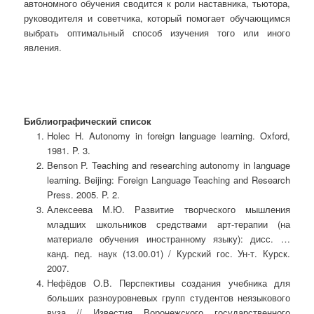
автономного обучения сводится к роли наставника, тьютора,
руководителя и советчика, который помогает обучающимся
выбрать оптимальный способ изучения того или иного
явления.
Библиографический список
Holec H. Autonomy in foreign language learning. Oxford,
1981. P. 3.
Benson P. Teaching and researching autonomy in language
learning. Beijing: Foreign Language Teaching and Research
Press. 2005. P. 2.
Алексеева М.Ю. Развитие творческого мышления
младших школьников средствами арт-терапии (на
материале обучения иностранному языку): дисс. …
канд. пед. наук (13.00.01) / Курский гос. Ун-т. Курск.
2007.
Нефёдов О.В. Перспективы создания учебника для
больших разноуровневых групп студентов неязыкового
вуза // Известия Воронежского государственного