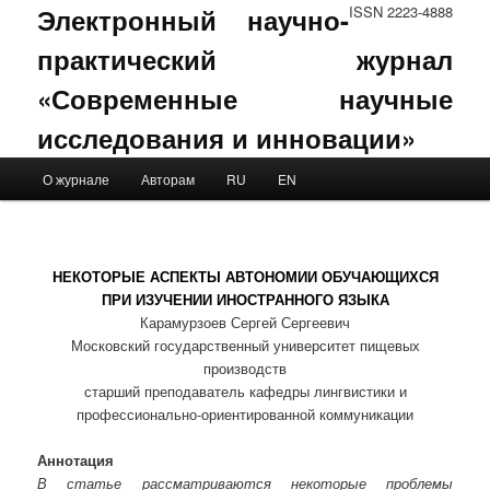
Электронный научно-
ISSN 2223-4888
практический журнал
«Современные научные
исследования и инновации»
Main menu
О журнале
Авторам
RU
EN
Skip to primary content
Skip to secondary content
НЕКОТОРЫЕ АСПЕКТЫ АВТОНОМИИ ОБУЧАЮЩИХСЯ
ПРИ ИЗУЧЕНИИ ИНОСТРАННОГО ЯЗЫКА
Карамурзоев Сергей Сергеевич
Московский государственный университет пищевых
производств
старший преподаватель кафедры лингвистики и
профессионально-ориентированной коммуникации
Аннотация
В статье рассматриваются некоторые проблемы