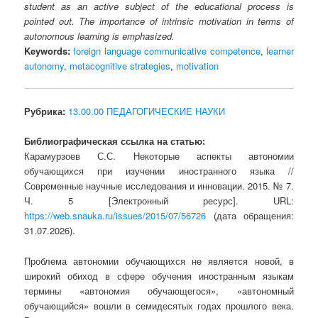
student as an active subject of the educational process is
pointed out. The importance of intrinsic motivation in terms of
autonomous learning is emphasized.
Keywords:
foreign language communicative competence
,
learner
autonomy
,
metacognitive strategies
,
motivation
Рубрика:
13.00.00 ПЕДАГОГИЧЕСКИЕ НАУКИ
Библиографическая ссылка на статью:
Карамурзоев С.С. Некоторые аспекты автономии
обучающихся при изучении иностранного языка //
Современные научные исследования и инновации. 2015. № 7.
Ч. 5 [Электронный ресурс]. URL:
https://web.snauka.ru/issues/2015/07/56726
(дата обращения:
31.07.2026).
Проблема автономии обучающихся не является новой, в
широкий обиход в сфере обучения иностранным языкам
термины «автономия обучающегося», «автономный
обучающийся» вошли в семидесятых годах прошлого века.