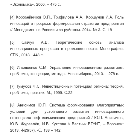
«Экономика», 2000. – 475 с.
[4] Коробейников О.П., Трифилова А.А., Коршунов И.А. Роль
инноваций в про­цессе формирования стратегии пред­приятия
// Менеджмент в России и за рубежом. 2014. № 3. С. 18
[5] Савчук А.В. Теоретические основы анализа
инновационных процессов в промышленности: Монография.
СПб., 2013. -448 с.
[6] Ильяшенко С.М. Управление инновационным развитием:
проблемы, концепции, методы. Новосибирск., 2010. – 278 с.
[7] Тумусов Ф.С. Инвестиционный потенциал региона: теория,
проблемы, практик. М., 1999. С.22.
[8] Анисимов Ю.П. Система формирования благоприятных
условий для устойчивого развития инновационного
потенциала нефтехимических предприятий / Ю.П. Анисимов,
Ю.В. Журавлёв, И.В. Куксова // Вестник ВГУИТ, – Воронеж:
2013. -№3(57). -С. 138 – 142.