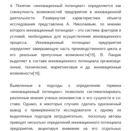
4. Понятие «инновационный потенци­ал» определяется как
совокупность воз­можностей предприятия в инновационной
деятельности. Развернутая характеристика объекта
исследования представлена А. Николаевым, по мнению
которого инноваци­онный потенциал – это система факторов и
условий, необходимых для осуществления инновационного
процесса. Инновацион­ный потенциал предприятия
определяет завершающую часть производственного цикла и
его реальные пропускные возмож­ности[15]. В. Ландик
выделяет в составе инновационного потенциала организаци­
онные, технические, маркетинговые и др. инновационные
возможности[16].
Выявленные в подходы к определению тер­мина
«инновационный потенциал» позво­лили систематизировать
различные мнения ученых-экономистов о его сущности и со­
ставе. Однако, в некоторых случаях сде­лать однозначный
вывод о приверженно­сти исследователя к одному из
выделенных подходов затруднительно, поскольку авторы
приводят несколько определений инновационного потенциала
предприятия, акцентируя внимание на его отдельных