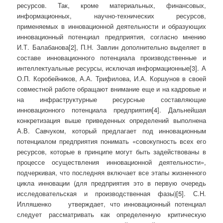
ресурсов. Так, кроме материальных, финансовых,
информационных, научно-технических ре­сурсов,
применяемых в инновационной деятельности и образующих
инновацион­ный потенциал предприятия, согласно мнению
И.Т. Балабанова[2], П.Н. Завлин дополнительно выделяет в
составе иннова­ционного потенциала производственные и
интеллектуальные ресурсы, исключая информационные[3]. А
О.П. Коробейников, А.А. Трифилова, И.А. Коршунов в своей
совместной работе обращают внимание еще и на кадровые и
на инфраструктурные ресурсные составляющие
инновационного потенциала предприятия[4]. Дальнейшая
конкретизация выше приведенных опреде­лений выполнена
А.В. Савчуком, который предлагает под инновационным
потенциа­лом предприятия понимать «совокупность всех его
ресурсов, которые в принципе мо­гут быть задействованы в
процессе осуще­ствления инновационной деятельности»,
подчеркивая, что последняя включает все этапы жизненного
цикла инновации (для предприятия это в первую очередь
иссле­довательская и производственная фазы)[5]. С.Н.
Илляшенко утверждает, что ин­новационный потенциал
следует рассмат­ривать как определенную критическую