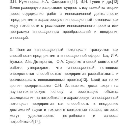
З.П. Румянцева, Н.А. Саломатин[11], В.Н. Гунин и др.[12]
более развернуто раскрывают сущность изучае­мой категории
через содержание работ в инновационной деятельности
предприятия и характеризуют инновационный потенци­ал как
меру готовности к реализации инно­вационного проекта или
программы инновационных преобразований и внедрения
инноваций.
3. Понятие «инновационный потенци­ал» трактуется как
способности предпри­ятия в инновационной сфере. Так, И.Р.
Бузько, И.Е. Дмитренко, О.А. Сущенко в своей совместной
работе утверждают, что инновационный потенциал
определяется способностью предприятия разрабатывать и
реализовывать инновационные проекты[13]. Такой же точки
зрения придерживается С.Н. Илляшенко, делая акцент на
научно-техническую основу и ориентацию объекта
исследования на потребителя и характеризуя инновационный
потенциал предпри­ятия как способность к внедрению
достижений науки и техники в конкретные това­ры, которые
могут удовлетворить потреб­ности и запросы
потребителей[14].