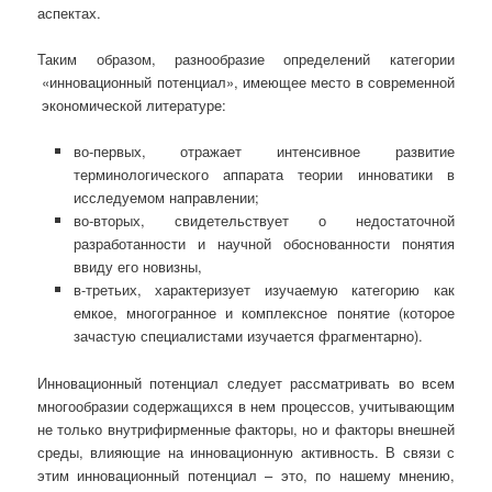
аспектах.
Таким образом, разнообразие опре­делений категории
«инновационный потенциал», имеющее место в современной
экономической литературе:
во-первых, отражает интенсивное развитие
терминологического аппарата теории инноватики в
исследуемом на­правлении;
во-вторых, свидетельствует о не­достаточной
разработанности и научной обоснованности понятия
ввиду его новиз­ны,
в-третьих, характеризует изучаемую категорию как
емкое, многогранное и комплексное понятие (которое
зачастую специалистами изучается фрагментарно).
Инновационный потенциал следует рассматривать во всем
многообразии содержащихся в нем процессов, учитывающим
не только внутрифирменные факторы, но и факторы внешней
среды, влияющие на инновационную активность. В связи с
этим инновационный потенциал – это, по нашему мнению,