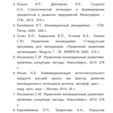
Бузько И.Р., Дмитренко И.Е., Сущенко
О.А. Стратегический потенциал и формирование
приоритетов в развитии предприятий. Монография. –
СПб., 2012. 216 с.
Балабанов И.Т. Инновационный ме­неджмент. - СПб:
Питер, 2000. 208 с.
Гунин В.Н., Баранчеев В.П., Устинов В.А., Ляпина
С.Ю. Управление инновациями: 17-модульная
программа для менеджеров «Управление развитием
организации». Модуль 7. - М.: ИНФРА-М, 2000. 272 с.
Ильяшенко С.М. Управление инновационным развитием:
проблемы, концепции, методы. Новосибирск., 2010. 278
с.
Ильин А.Б. Коммерциализация интеллектуального
продукта высшей школы как фактор развития
инновационного потенциала региона: автореф. дисс. …
канд. экон. наук. – Москва, 2013. 25 с.
Ильяшенко С.М. Управление инновационным развитием:
проблемы, концепции, методы. Новосибирск., 2010. 278
с.
Коробейников О.П., Трифилова А.А., Коршунов