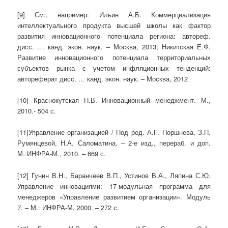
[9] См., например: Ильин А.Б. Коммерциализация
интеллектуального продукта высшей школы как фактор
развития инновационного потенциала региона: автореф.
дисс. … канд. экон. наук. – Москва, 2013; Никитская Е.Ф.
Развитие инновационного потенциала территориальных
субъектов рынка с учетом инфляционных тенденций:
автореферат дисс. … канд. экон. наук. – Москва, 2012
[10] Краснокутская Н.В. Инновационный менеджмент. М.,
2010.- 504 с.
[11]Управление организацией / Под ред. А.Г. Поршнева, З.П.
Румянцевой, Н.А. Саломатина. – 2-е изд., перераб. и доп.
М.:ИНФРА-М., 2010. – 669 с.
[12] Гунин В.Н., Баранчеев В.П., Устинов В.А., Ляпина С.Ю.
Управление инновациями: 17-модульная программа для
менеджеров «Управление развитием организации». Модуль
7. – М.: ИНФРА-М, 2000. – 272 с.