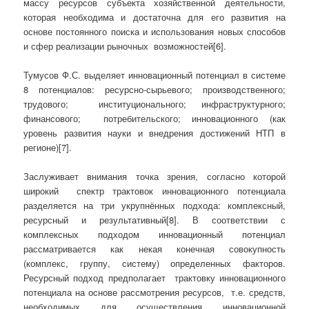
массу ресурсов субъекта хозяйственной деятельности,
которая необходима и дос­таточна для его развития на
основе посто­янного поиска и использования новых спо­собов
и сфер реализации рыночных возможностей[6].
Тумусов Ф.С. выделяет инновационный потенциал в системе
8 потенциалов: ресурсно-сырьевого; производственного;
трудового; институционального; инфраструктурного;
финансового; потребительского; инновационного (как
уровень развития науки и внедрения достижений НТП в
регионе)[7].
Заслуживает внимания точка зрения, согласно которой
широкий спектр трактовок инновационного потенциала
разделяется на три укрупнённых подхода: комплексный,
ресурсный и результативный[8]. В соответствии с
комплексных подходом инновационный потенциал
рассматривается как некая конечная совокупность
(комплекс, группу, систему) определенных факторов.
Ресурсный подход предполагает трактовку инновационного
потенциала на основе рассмотрения ресурсов, т.е. средств,
необходимых для осуществления инновационной