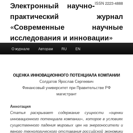
Электронный научно-
ISSN 2223-4888
практический журнал
«Современные научные
исследования и инновации»
Main menu
О журнале
Авторам
RU
EN
Skip to primary content
Skip to secondary content
ОЦЕНКА ИННОВАЦИОННОГО ПОТЕНЦИАЛА КОМПАНИИ
Солдатов Ярослав Сергеевич
Финансовый университет при Правительстве РФ
магистрант
Аннотация
Статья раскрывает содержание сущности «оценки
инновационного потенциала компании», которое в условиях
существенного падения мировых цен на энергоносители и
явного технологического отставания российской экономики