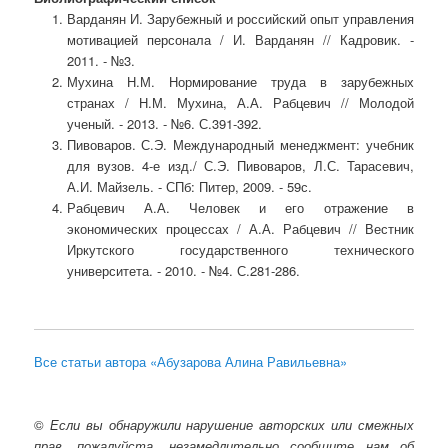
Варданян И. Зарубежный и российский опыт управления
мотивацией персонала / И. Варданян // Кадровик. -
2011. - №3.
Мухина Н.М. Нормирование труда в зарубежных
странах / Н.М. Мухина, А.А. Рабцевич // Молодой
ученый. - 2013. - №6. С.391-392.
Пивоваров. С.Э. Международный менеджмент: учебник
для вузов. 4-е изд./ С.Э. Пивоваров, Л.С. Тарасевич,
А.И. Майзель. - СПб: Питер, 2009. - 59с.
Рабцевич А.А. Человек и его отражение в
экономических процессах / А.А. Рабцевич // Вестник
Иркутского государственного технического
университета. - 2010. - №4. С.281-286.
Все статьи автора «Абузарова Алина Равильевна»
©
Если вы обнаружили нарушение авторских или смежных
прав, пожалуйста, незамедлительно сообщите нам об