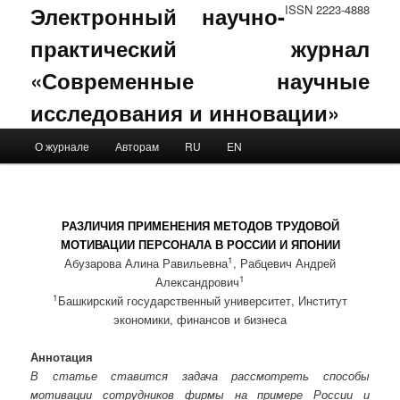
Электронный научно-
ISSN 2223-4888
практический журнал
«Современные научные
исследования и инновации»
Main menu
О журнале
Авторам
RU
EN
Skip to primary content
Skip to secondary content
РАЗЛИЧИЯ ПРИМЕНЕНИЯ МЕТОДОВ ТРУДОВОЙ
МОТИВАЦИИ ПЕРСОНАЛА В РОССИИ И ЯПОНИИ
1
Абузарова Алина Равильевна
, Рабцевич Андрей
1
Александрович
1
Башкирский государственный университет, Институт
экономики, финансов и бизнеса
Аннотация
В статье ставится задача рассмотреть способы
мотивации сотрудников фирмы на примере России и