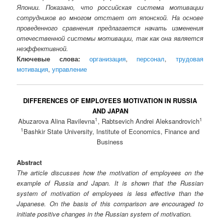
Японии. Показано, что российская система мотивации
сотрудников во многом отстает от японской. На основе
проведенного сравнения предлагается начать изменения
отечественной системы мотивации, так как она является
неэффективной.
Ключевые слова:
организация
,
персонал
,
трудовая
мотивация
,
управление
DIFFERENCES OF EMPLOYEES MOTIVATION IN RUSSIA
AND JAPAN
1
1
Abuzarova Alina Ravilevna
, Rabtsevich Andrei Aleksandrovich
1
Bashkir State University, Institute of Economics, Finance and
Business
Abstract
The article discusses how the motivation of employees on the
example of Russia and Japan. It is shown that the Russian
system of motivation of employees is less effective than the
Japanese. On the basis of this comparison are encouraged to
initiate positive changes in the Russian system of motivation.