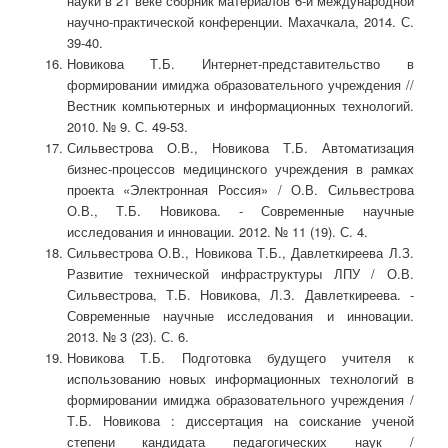
науки в 21 веке сборник материалов 6-й международной
научно-практической конференции. Махачкала, 2014. С.
39-40.
Новикова Т.Б. Интернет-представительство в
формировании имиджа образовательного учреждения //
Вестник компьютерных и информационных технологий.
2010. № 9. С. 49-53.
Сильвестрова О.В., Новикова Т.Б. Автоматизация
бизнес-процессов медицинского учреждения в рамках
проекта «Электронная Россия» / О.В. Сильвестрова
О.В., Т.Б. Новикова. - Современные научные
исследования и инновации. 2012. № 11 (19). С. 4.
Сильвестрова О.В., Новикова Т.Б., Давлеткиреева Л.З.
Развитие технической инфраструктуры ЛПУ / О.В.
Сильвестрова, Т.Б. Новикова, Л.З. Давлеткиреева. -
Современные научные исследования и инновации.
2013. № 3 (23). С. 6.
Новикова Т.Б. Подготовка будущего учителя к
использованию новых информационных технологий в
формировании имиджа образовательного учреждения /
Т.Б. Новикова : диссертация на соискание ученой
степени кандидата педагогических наук /