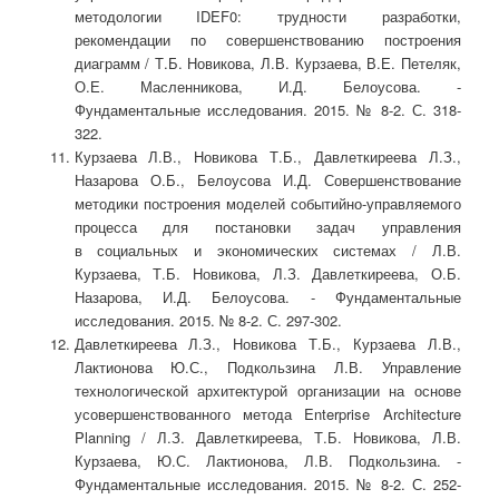
методологии IDEF0: трудности разработки,
рекомендации по совершенствованию построения
диаграмм / Т.Б. Новикова, Л.В. Курзаева, В.Е. Петеляк,
О.Е. Масленникова, И.Д. Белоусова. -
Фундаментальные исследования. 2015. № 8-2. С. 318-
322.
Курзаева Л.В., Новикова Т.Б., Давлеткиреева Л.З.,
Назарова О.Б., Белоусова И.Д. Совершенствование
методики построения моделей событийно-управляемого
процесса для постановки задач управления
в социальных и экономических системах / Л.В.
Курзаева, Т.Б. Новикова, Л.З. Давлеткиреева, О.Б.
Назарова, И.Д. Белоусова. - Фундаментальные
исследования. 2015. № 8-2. С. 297-302.
Давлеткиреева Л.З., Новикова Т.Б., Курзаева Л.В.,
Лактионова Ю.С., Подкользина Л.В. Управление
технологической архитектурой организации на основе
усовершенствованного метода Enterprise Architecture
Planning / Л.З. Давлеткиреева, Т.Б. Новикова, Л.В.
Курзаева, Ю.С. Лактионова, Л.В. Подкользина. -
Фундаментальные исследования. 2015. № 8-2. С. 252-