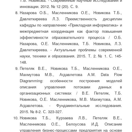
Т.Б. Новикова. - Современные научные исследования и
инновации. 2012. № 12 (20). С. 9.
Назарова О.Б., Масленникова О.Е., Новикова Т.Б.,
Давлеткиреева Л.З. Преемственность дисциплин
кафедры по направлению «Прикладная информатика» и
межпредметная координация как фактор повышения
эффективности образовательного процесса / О.Б.
Назарова, О.Е. Масленникова, Т.Б. Новикова, Л.З.
Давлеткиреева. - Актуальные проблемы современной
науки, техники и образования. 2015. Т. 2. № 1. С. 145-
148.
Петеляк В.Е., Новикова Т.Б., Масленникова О.Е.,
Махмутова М.В., Агдавлетова А.М. Data Flow
Diagramming: особенности построения моделей
описания управления потоками данных в
организационных системах / В.Е. Петеляк, Т.Б.
Новикова, О.Е. Масленникова, М.В. Махмутова, А.М.
Агдавлетова. - Фундаментальные исследования.
2015. № 8-2. С. 323-327.
Новикова Т.Б., Курзаева Л.В., Петеляк В.Е.,
Масленникова О.Е., Белоусова И.Д. Описание
управления бизнес-процессами предприятия на основе