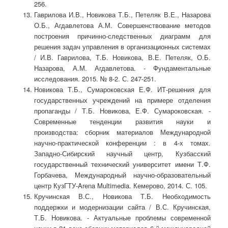
256.
Гаврилова И.В., Новикова Т.Б., Петеляк В.Е., Назарова
О.Б., Агдавлетова А.М. Совершенствование методов
построения причинно-следственных диаграмм для
решения задач управления в организационных системах
/ И.В. Гаврилова, Т.Б. Новикова, В.Е. Петеляк, О.Б.
Назарова, А.М. Агдавлетова. - Фундаментальные
исследования. 2015. № 8-2. С. 247-251.
Новикова Т.Б., Сумароковская Е.Ф. ИТ-решения для
государственных учреждений на примере отделения
пропаганды / Т.Б. Новикова, Е.Ф. Сумароковская. -
Современные тенденции развития науки и
производства: сборник материалов Международной
научно-практической конференции : в 4-х томах.
Западно-Сибирский научный центр, Кузбасский
государственный технический университет имени Т.Ф.
Горбачева, Международный научно-образовательный
центр КузГТУ-Arena Multimedia. Кемерово, 2014. С. 105.
Кручинская В.С., Новикова Т.Б. Необходимость
поддержки и модернизации сайта / В.С. Кручинская,
Т.Б. Новикова. - Актуальные проблемы современной