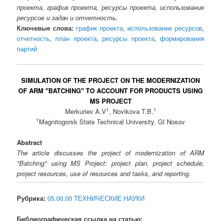
проекта, график проекта, ресурсы проекта, использование
ресурсов и задач и отчетность.
Ключевые слова:
график проекта
,
использование ресурсов
,
отчетность
,
план проекта
,
ресурсы проекта
,
формирования
партий
SIMULATION OF THE PROJECT ON THE MODERNIZATION
OF ARM "BATCHING" TO ACCOUNT FOR PRODUCTS USING
MS PROJECT
1
1
Merkuriev A.V
, Novikova T.B.
1
Magnitogorsk State Technical University. GI Nosov
Abstract
The article discusses the project of modernization of ARM
"Batching" using MS Project: project plan, project schedule,
project resources, use of resources and tasks, and reporting.
Рубрика:
05.00.00 ТЕХНИЧЕСКИЕ НАУКИ
Библиографическая ссылка на статью: