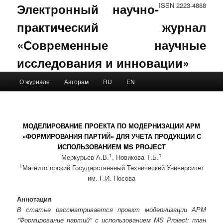
Электронный научно-
ISSN 2223-4888
практический журнал
«Современные научные
исследования и инновации»
Main menu
О журнале
Авторам
RU
EN
Skip to primary content
Skip to secondary content
МОДЕЛИРОВАНИЕ ПРОЕКТА ПО МОДЕРНИЗАЦИИ АРМ
«ФОРМИРОВАНИЯ ПАРТИЙ» ДЛЯ УЧЕТА ПРОДУКЦИИ С
ИСПОЛЬЗОВАНИЕМ MS PROJECT
1
1
Меркурьев А.В.
, Новикова Т.Б.
1
Магнитогорский Государственный Технический Университет
им. Г.И. Носова
Аннотация
В статье рассматривается проект модернизации АРМ
"Формирование партий" с использованием MS Project: план