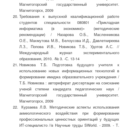
Магнитогорский государственный университет.
Магнитогорск, 2009
Требования к выпускной квалификационной работе
студентов специальности 080801 «Прикладная
информатика (в экономике)» (методические
рекомендации) / Назарова О.Б., Масленникова
О.Е., Махмутова М.В., Белоусова И.Д., Давлеткиреева
Л.З., Попова И.В., Новикова Т.Б., Удотов А.С. //
Международный журнал экспериментального
образования, 2010. -№ 3. -С. 13-14
Новикова Т.Б. Подготовка будущего учителя к
использованию новых информационных технологий в
формировании имиджа образовательного учреждения /
Т.Б. Новикова : автореферат диссертации на соискание
ученой степени кандидата педагогических наук /
Магнитогорский государственный университет.
Магнитогорск, 2009
Курзаева Л.В. Методические аспекты использования
акмеологического воздействия при формировании
профессиональных ценностных ориентаций у будущих
ИТ-специалисто //в Научные труды SWorld. - 2009. - Т.