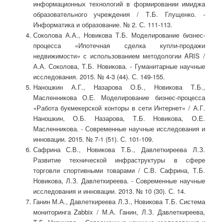
информационных технологий в формировании имиджа
образовательного учреждения / Т.Б. Глущенко. -
Информатика и образование. № 2. С. 111-113.
Соколова А.А., Новикова Т.Б. Моделирование бизнес-
процесса «Ипотечная сделка купли-продажи
недвижимости» с использованием методологии ARIS /
А.А. Соколова, Т.Б. Новикова. - Гуманитарные научные
исследования. 2015. № 4-3 (44). С. 149-155.
Наношкин А.Г., Назарова О.Б., Новикова Т.Б.,
Масленникова О.Е. Моделирование бизнес-процесса
«Работа букмекерской конторы в сети Интернет» / А.Г.
Наношкин, О.Б. Назарова, Т.Б. Новикова, О.Е.
Масленникова. - Современные научные исследования и
инновации. 2015. № 7-1 (51). С. 101-109.
Сафрина С.В., Новикова Т.Б., Давлеткиреева Л.З.
Развитие технической инфраструктуры в сфере
торговли спортивными товарами / С.В. Сафрина, Т.Б.
Новикова, Л.З. Давлеткиреева. - Современные научные
исследования и инновации. 2013. № 10 (30). С. 14.
Ганин М.А., Давлеткиреева Л.З., Новикова Т.Б. Система
мониторинга Zabbix / М.А. Ганин, Л.З. Давлеткиреева,