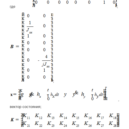
где
;
;
-
вектор состояния;