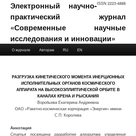
Электронный научно-
ISSN 2223-4888
практический журнал
«Современные научные
исследования и инновации»
Main menu
О журнале
Авторам
RU
EN
Skip to primary content
Skip to secondary content
РАЗГРУЗКА КИНЕТИЧЕСКОГО МОМЕНТА ИНЕРЦИОННЫХ
ИСПОЛНИТЕЛЬНЫХ ОРГАНОВ КОСМИЧЕСКОГО
АППАРАТА НА ВЫСОКОЭЛЛИПТИЧЕСКОЙ ОРБИТЕ В
КАНАЛАХ КРЕНА И РЫСКАНИЯ
Воробьева Екатерина Андреевна
ОАО «Ракетно-космическая корпорация «Энергия» имени
С.П. Королева
Аннотация
Статья посвящена разработке алгоритма управления