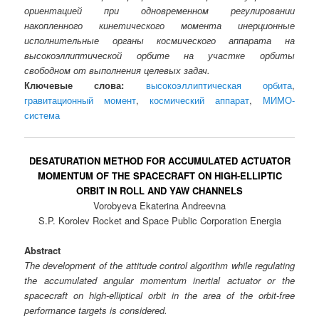
ориентацией при одновременном регулировании
накопленного кинетического момента инерционные
исполнительные органы космического аппарата на
высокоэллиптической орбите на участке орбиты
свободном от выполнения целевых задач.
Ключевые слова:
высокоэллиптическая орбита
,
гравитационный момент
,
космический аппарат
,
МИМО-
система
DESATURATION METHOD FOR ACCUMULATED ACTUATOR
MOMENTUM OF THE SPACECRAFT ON HIGH-ELLIPTIC
ORBIT IN ROLL AND YAW CHANNELS
Vorobyeva Ekaterina Andreevna
S.P. Korolev Rocket and Space Public Corporation Energia
Abstract
The development of the attitude control algorithm while regulating
the accumulated angular momentum inertial actuator or the
spacecraft on high-elliptical orbit in the area of the orbit-free
performance targets is considered.