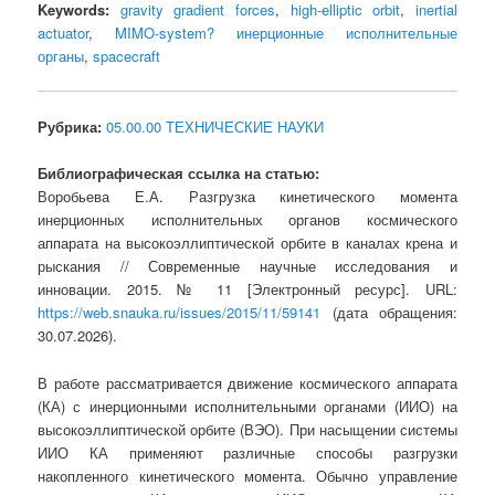
Keywords:
gravity gradient forces
,
high-elliptic orbit
,
inertial
actuator
,
MIMO-system? инерционные исполнительные
органы
,
spacecraft
Рубрика:
05.00.00 ТЕХНИЧЕСКИЕ НАУКИ
Библиографическая ссылка на статью:
Воробьева Е.А. Разгрузка кинетического момента
инерционных исполнительных органов космического
аппарата на высокоэллиптической орбите в каналах крена и
рыскания // Современные научные исследования и
инновации. 2015. № 11 [Электронный ресурс]. URL:
https://web.snauka.ru/issues/2015/11/59141
(дата обращения:
30.07.2026).
В работе рассматривается движение космического аппарата
(КА) с инерционными исполнительными органами (ИИО) на
высокоэллиптической орбите (ВЭО). При насыщении системы
ИИО КА применяют различные способы разгрузки
накопленного кинетического момента. Обычно управление