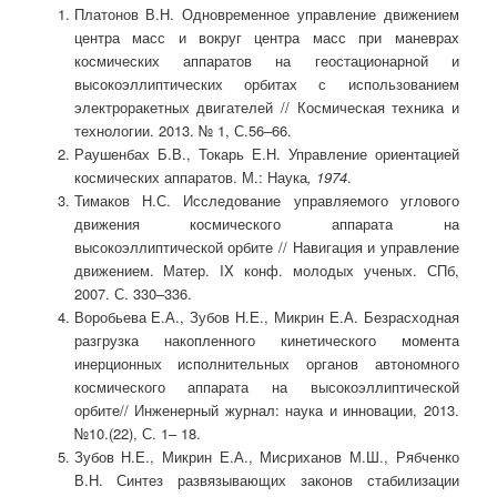
Платонов В.Н. Одновременное управление движением
центра масс и вокруг центра масс при маневрах
космических аппаратов на геостационарной и
высокоэллиптических орбитах с использованием
электроракетных двигателей // Космическая техника и
технологии. 2013. № 1, С.56–66.
Раушенбах Б.В., Токарь Е.Н. Управление ориентацией
космических аппаратов.
М.: Наука
, 1974
.
Тимаков Н.С. Исследование управляемого углового
движения космического аппарата на
высокоэллиптической орбите // Навигация и управление
движением. Матер. IX конф. молодых ученых. СПб,
2007. С. 330–336.
Воробьева Е.А., Зубов Н.Е., Микрин Е.А.
Безрасходная
разгрузка накопленного кинетического момента
инерционных исполнительных органов автономного
космического аппарата на высокоэллиптической
орбите// Инженерный журнал: наука и инновации, 2013.
№10.(22), С. 1– 18.
Зубов Н.Е., Микрин Е.А., Мисриханов М.Ш., Рябченко
В.Н. Синтез развязывающих законов стабилизации