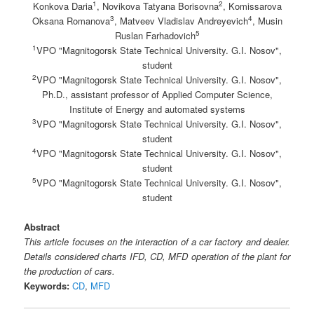
1
2
Konkova Daria
, Novikova Tatyana Borisovna
, Komissarova
3
4
Oksana Romanova
, Matveev Vladislav Andreyevich
, Musin
5
Ruslan Farhadovich
1
VPO "Magnitogorsk State Technical University. G.I. Nosov",
student
2
VPO "Magnitogorsk State Technical University. G.I. Nosov",
Ph.D., assistant professor of Applied Computer Science,
Institute of Energy and automated systems
3
VPO "Magnitogorsk State Technical University. G.I. Nosov",
student
4
VPO "Magnitogorsk State Technical University. G.I. Nosov",
student
5
VPO "Magnitogorsk State Technical University. G.I. Nosov",
student
Abstract
This article focuses on the interaction of a car factory and dealer.
Details considered charts IFD, CD, MFD operation of the plant for
the production of cars.
Keywords:
CD
,
MFD