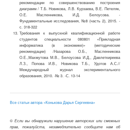
рекомендации по совершенствованию построения
диаграмм / Т.Б. Новикова, Л.В. Курзаева, В.Е. Петеляк,
О.Е. Масленникова, И.Д. Белоусова. -
Фундаментальные исследования, №8 (часть 2), 2015. -
с. 318-322
Требования к выпускной квалификационной работе
студентов специальности 080801 «Прикладная
информатика (в экономике)» (методические
рекомендации) /Назарова О.Б., Масленникова
О.Е.,Махмутова М.В., Белоусова И.Д., Давлеткиреева
Л.З., Попова И.В., Новикова Т.Б., Удотов А.С.//
Международный журнал экспериментального
образования, 2010. -№ 3. -С. 13-14
Все статьи автора «Конькова Дарья Сергеевна»
©
Если вы обнаружили нарушение авторских или смежных
прав, пожалуйста, незамедлительно сообщите нам об