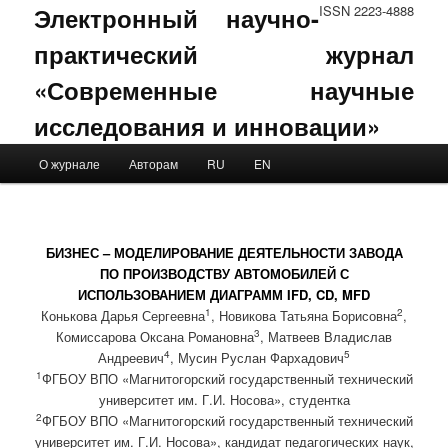
Электронный научно-
ISSN 2223-4888
практический журнал
«Современные научные
исследования и инновации»
Main menu
О журнале
Авторам
RU
EN
Skip to primary content
Skip to secondary content
БИЗНЕС – МОДЕЛИРОВАНИЕ ДЕЯТЕЛЬНОСТИ ЗАВОДА
ПО ПРОИЗВОДСТВУ АВТОМОБИЛЕЙ С
ИСПОЛЬЗОВАНИЕМ ДИАГРАММ IFD, CD, MFD
1
2
Конькова Дарья Сергеевна
, Новикова Татьяна Борисовна
,
3
Комиссарова Оксана Романовна
, Матвеев Владислав
4
5
Андреевич
, Мусин Руслан Фархадович
1
ФГБОУ ВПО «Магнитогорский государственный технический
университет им. Г.И. Носова», студентка
2
ФГБОУ ВПО «Магнитогорский государственный технический
университет им. Г.И. Носова», кандидат педагогических наук,