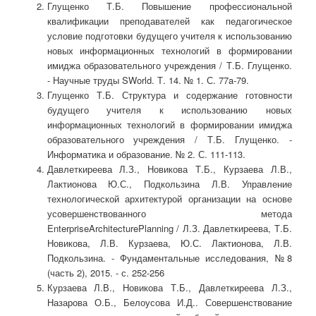
Глущенко Т.Б. Повышение профессиональной
квалификации преподавателей как педагогическое
условие подготовки будущего учителя к использованию
новых информационных технологий в формировании
имиджа образовательного учреждения / Т.Б. Глущенко.
- Научные труды SWorld. Т. 14. № 1. С. 77a-79.
Глущенко Т.Б. Структура и содержание готовности
будущего учителя к использованию новых
информационных технологий в формировании имиджа
образовательного учреждения / Т.Б. Глущенко. -
Информатика и образование. № 2. С. 111-113.
Давлеткиреева Л.З., Новикова Т.Б., Курзаева Л.В.,
Лактионова Ю.С., Подкользина Л.В. Управление
технологической архитектурой организации на основе
усовершенствованного метода
EnterpriseArchitecturePlanning / Л.З. Давлеткиреева, Т.Б.
Новикова, Л.В. Курзаева, Ю.С. Лактионова, Л.В.
Подкользина. - Фундаментальные исследования, №8
(часть 2), 2015. - с. 252-256
Курзаева Л.В., Новикова Т.Б., Давлеткиреева Л.З.,
Назарова О.Б., Белоусова И.Д.. Совершенствование