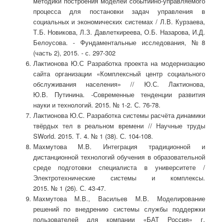
методики построения моделей событийно-управляемого
процесса для постановки задач управления в
социальных и экономических системах / Л.В. Курзаева,
Т.Б. Новикова, Л.З. Давлеткиреева, О.Б. Назарова, И.Д.
Белоусова. - Фундаментальные исследования, №8
(часть 2), 2015. - с. 297-302
Лактионова Ю.С Разработка проекта на модернизацию
сайта организации «Комплексный центр социального
обслуживания населения» // Ю.С. Лактионова,
Ю.В. Путинина. -Современные тенденции развития
науки и технологий. 2015. № 1-2. С. 76-78.
Лактионова Ю.С. Разработка системы расчёта динамики
твёрдых тел в реальном времени // Научные труды
SWorld. 2015. Т. 4. № 1 (38). С. 104-108.
Махмутова М.В. Интеграция традиционной и
дистанционной технологий обучения в образовательной
среде подготовки специалиста в университете /
Электротехнические системы и комплексы.
2015. № 1 (26). С. 43-47.
Махмутова М.В., Васильев М.В. Моделирование
решений по внедрению системы службы поддержки
пользователей для компании «БАТ Россия» г.