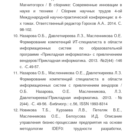
Магнитогорск / В сборнике: Современные инновации в
науке и технике / Сборник научных трудов 4-ой
Международной научно-практической конференции: в 4-
х томах. Ответственный редактор Горохов А.А.. 2014. С.
98-102.
Назарова О.Б., Давлеткиреева Л.З., Масленникова О.Е.
Формирование компетенций ИТ-специалиста в области
информационных систем по образовательной
программе «Прикладная информатика» с привлечением
вендеров//Прикладная информатика. -2013. -№2(44) -146
с. -С.49-57.
Назарова О.Б., Масленникова О.Е., Давлеткиреева Л.З.
Формирование компетенций специалиста в области
информационных систем с привлечением вендоров /
О.Б. Назарова, О.Е. Масленникова, Л.З.
Давлеткиреева//Прикладная информатика. -2013. -№
2(44). -С. 49-56. -Библиогр.: с.56, ISSN 1993-8314
Новикова Т.Б., Курзаева Л.В., Петеляк В.Е.,
Масленникова О.Е., Белоусова И.Д. Описание
управления бизнес-процессами предприятия на основе
методологии IDEF0: трудности разработки,