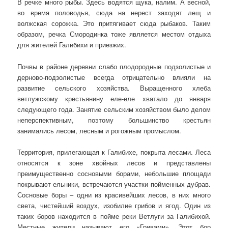
В речке много рыбы. Здесь водятся щука, налим. А весной,
во время половодья, сюда на нерест заходят лещ и
волжская сорожка. Это притягивает сюда рыбаков. Таким
образом, речка Смородинка тоже является местом отдыха
для жителей Галибихи и приезжих.
Почвы в районе деревни слабо плодородные подзолистые и
дерново-подзолистые всегда отрицательно влияли на
развитие сельского хозяйства. Выращенного хлеба
ветлужскому крестьянину еле-еле хватало до января
следующего года. Занятие сельским хозяйством было делом
неперспективным, поэтому большинство крестьян
занимались лесом, лесным и рогожным промыслом.
Территория, прилегающая к Галибихе, покрыта лесами. Леса
относятся к зоне хвойных лесов и представлены
преимущественно сосновыми борами, небольшие площади
покрывают ельники, встречаются участки пойменных дубрав.
Сосновые боры – одни из красивейших лесов, в них много
света, чистейший воздух, изобилие грибов и ягод. Один из
таких боров находится в пойме реки Ветлуги за Галибихой.
Местные жители называют его «Гривами». Этот бор