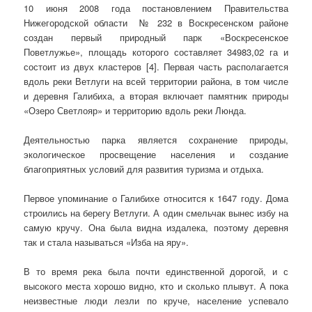
10 июня 2008 года постановлением Правительства
Нижегородской области № 232 в Воскресенском районе
создан первый природный парк «Воскресенское
Поветлужье», площадь которого составляет 34983,02 га и
состоит из двух кластеров [4]. Первая часть располагается
вдоль реки Ветлуги на всей территории района, в том числе
и деревня Галибиха, а вторая включает памятник природы
«Озеро Светлояр» и территорию вдоль реки Люнда.
Деятельностью парка является сохранение природы,
экологическое просвещение населения и создание
благоприятных условий для развития туризма и отдыха.
Первое упоминание о Галибихе относится к 1647 году. Дома
строились на берегу Ветлуги. А один смельчак вынес избу на
самую кручу. Она была видна издалека, поэтому деревня
так и стала называться «Изба на яру».
В то время река была почти единственной дорогой, и с
высокого места хорошо видно, кто и сколько плывут. А пока
неизвестные люди лезли по круче, население успевало