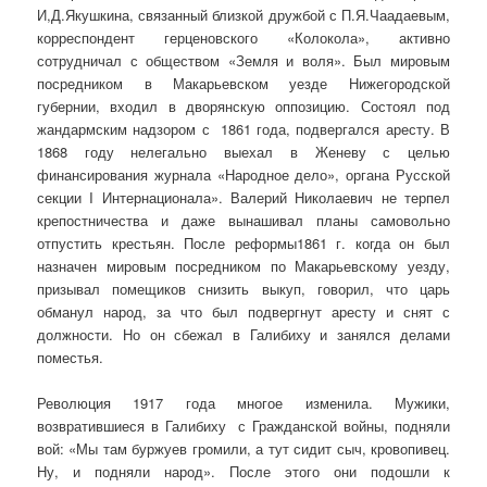
И,Д.Якушкина, связанный близкой дружбой с П.Я.Чаадаевым,
корреспондент герценовского «Колокола», активно
сотрудничал с обществом «Земля и воля». Был мировым
посредником в Макарьевском уезде Нижегородской
губернии, входил в дворянскую оппозицию. Состоял под
жандармским надзором с 1861 года, подвергался аресту. В
1868 году нелегально выехал в Женеву с целью
финансирования журнала «Народное дело», органа Русской
секции I Интернационала». Валерий Николаевич не терпел
крепостничества и даже вынашивал планы самовольно
отпустить крестьян. После реформы1861 г. когда он был
назначен мировым посредником по Макарьевскому уезду,
призывал помещиков снизить выкуп, говорил, что царь
обманул народ, за что был подвергнут аресту и снят с
должности. Но он сбежал в Галибиху и занялся делами
поместья.
Революция 1917 года многое изменила. Мужики,
возвратившиеся в Галибиху с Гражданской войны, подняли
вой: «Мы там буржуев громили, а тут сидит сыч, кровопивец.
Ну, и подняли народ». После этого они подошли к