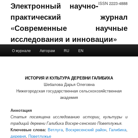
Электронный научно-
ISSN 2223-4888
практический журнал
«Современные научные
исследования и инновации»
Main menu
О журнале
Авторам
RU
EN
Skip to primary content
Skip to secondary content
ИСТОРИЯ И КУЛЬТУРА ДЕРЕВНИ ГАЛИБИХА
Шебалова Дарья Олеговна
Нижегородская государственная сельскохозяйственная
академия
Аннотация
Статья посвящена исследованию истории¸ культуры и
традиций деревни Галибиха Воскре-сенского Поветлужья.
Ключевые слова:
Ветлуга
,
Воскресенский район
,
Галибиха
,
деревня
,
Поветлужье