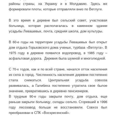
районы страны, на Украину и в Молдавию. Здесь же
формировали плоты, которые отправляли вниз по Ветлуге.
В это время в деревне был сельский совет, участковая
больница, которая располагалась в каменном здании
усадьбы Левашевых, почта, средняя школа, дом культуры.
В 60-е годы на территории усадьбы Левашевых был открыт
дом отдыха Горьковского дома ученых, турбаза «Ветлуга». В
1975 году в деревне появился водопровод, в 1985 году –
асфальтовая дорога. Деревня была шумной и многолюдной.
С 70-х годов, как и по всей стране, начался отток населения
из села в город. Численность населения деревни постепенно
стала снижаться. Центральная усадьба совхоза
развивалась, а Галибиха постепенно утратила свое былое
значение, превратившись в деревню пенсионеров.
В трудные 90-е годы закрыли почту, дом отдыха, еще
раньше закрыли больницу, склады сельпо. Сгоревший в 1996
году лесозавод больше не восстановили. Совхоз был
преобразован в СПК «Воскресенский».