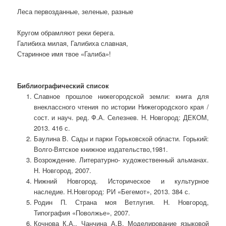
Леса первозданные, зеленые, разные
Кругом обрамляют реки берега.
Галибиха милая, Галибиха славная,
Старинное имя твое «Галиба»!
Библиографический список
Славное прошлое нижегородской земли: книга для
внеклассного чтения по истории Нижегородского края /
сост. и науч. ред. Ф.А. Селезнев. Н. Новгород: ДЕКОМ,
2013. 416 с.
Баулина В. Сады и парки Горьковской области. Горький:
Волго-Вятское книжное издательство,1981.
Возрождение. Литературно- художественный альманах.
Н. Новгород, 2007.
Нижний Новгород. Историческое и культурное
наследие. Н.Новгород: РИ «Бегемот», 2013. 384 с.
Родин П. Страна моя Ветлугия. Н. Новгород,
Типография «Поволжье», 2007.
Кочнова К.А., Чанчина А.В. Моделирование языковой