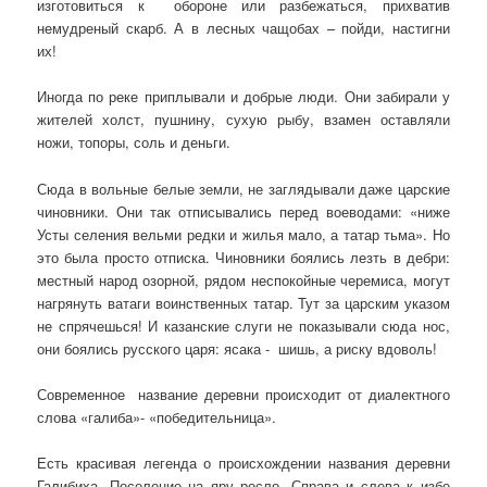
изготовиться к обороне или разбежаться, прихватив
немудреный скарб. А в лесных чащобах – пойди, настигни
их!
Иногда по реке приплывали и добрые люди. Они забирали у
жителей холст, пушнину, сухую рыбу, взамен оставляли
ножи, топоры, соль и деньги.
Сюда в вольные белые земли, не заглядывали даже царские
чиновники. Они так отписывались перед воеводами: «ниже
Усты селения вельми редки и жилья мало, а татар тьма». Но
это была просто отписка. Чиновники боялись лезть в дебри:
местный народ озорной, рядом неспокойные черемиса, могут
нагрянуть ватаги воинственных татар. Тут за царским указом
не спрячешься! И казанские слуги не показывали сюда нос,
они боялись русского царя: ясака - шишь, а риску вдоволь!
Современное название деревни происходит от диалектного
слова «галиба»- «победительница».
Есть красивая легенда о происхождении названия деревни
Галибиха. Поселение на яру росло. Справа и слева к избе