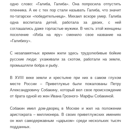
одно слово: «Галиба, Галиба». Она попросила отпустить
пленника. А ее с тех пор стали называть Галиба, что значит
по-татарски «победительница». Михаил вскоре умер. Галиба
одна воспитала детей, работала за двоих, с ней
соглашались даже горластые мужики. В честь этой женщины
поселение «Изба на яру» сменило свое название на
«Галибиху».
С незапамятных времен жили здесь трудолюбивые бойкие
русские люди: ухаживали за скотом, работали на земле,
промышляли бобра и рыбу.
В XVIII веке земли и крестьяне при них в самом глухом
месте России – Приветлужье были пожалованы Петру
Александровичу Собакину, который вел свое происхождение
от брата одной из жен Ивана Грозного- Марфы Собакиной.
Собакин имел дом-дворец в Москве и жил на положении
аристократа – миллионера. В своих приветлужских имениях
он жил самодержавным «царьком» среди нескольких тысяч
подданных.