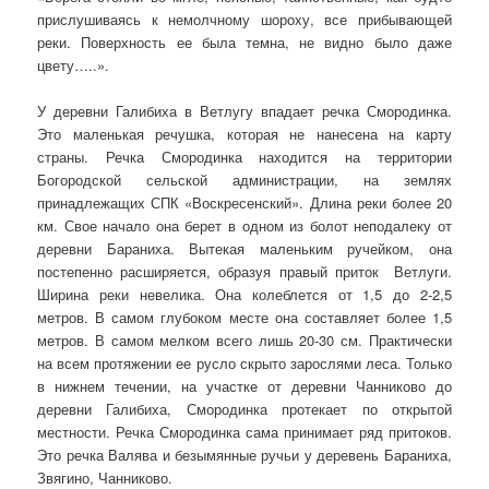
прислушиваясь к немолчному шороху, все прибывающей
реки. Поверхность ее была темна, не видно было даже
цвету…..».
У деревни Галибиха в Ветлугу впадает речка Смородинка.
Это маленькая речушка, которая не нанесена на карту
страны. Речка Смородинка находится на территории
Богородской сельской администрации, на землях
принадлежащих СПК «Воскресенский». Длина реки более 20
км. Свое начало она берет в одном из болот неподалеку от
деревни Бараниха. Вытекая маленьким ручейком, она
постепенно расширяется, образуя правый приток Ветлуги.
Ширина реки невелика. Она колеблется от 1,5 до 2-2,5
метров. В самом глубоком месте она составляет более 1,5
метров. В самом мелком всего лишь 20-30 см. Практически
на всем протяжении ее русло скрыто зарослями леса. Только
в нижнем течении, на участке от деревни Чанниково до
деревни Галибиха, Смородинка протекает по открытой
местности. Речка Смородинка сама принимает ряд притоков.
Это речка Валява и безымянные ручьи у деревень Бараниха,
Звягино, Чанниково.