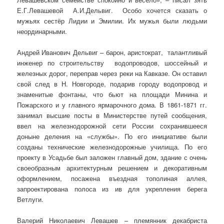
Е.Г.Левашевой А.И.Дельвиг. Особо хочется сказать о
мужьях сестёр Лидии и Эмилии. Их мужья были людьми
неординарными.
Андрей Иванович Дельвиг
– барон, аристократ, талантливый
инженер по строительству водопроводов, шоссейный и
железных дорог, переправ через реки на Кавказе. Он оставил
свой след в Н. Новгороде, подарив городу водопровод и
знаменитые фонтаны, что бьют на площади Минина и
Пожарского и у главного ярмарочного дома. В 1861-1871 гг.
занимал высшие посты в Министерстве путей сообщения,
ввел на железнодорожной сети России сохранившееся
доныне деления на «службы». По его инициативе были
созданы технические железнодорожные училища. По его
проекту в Усадьбе был заложен главный дом, здание с очень
своеобразным архитектурным решением и декоративным
оформлением, посажена въездная тополиная аллея,
запроектирована полоса из ив для укрепления берега
Ветлуги.
Валерий Николаевич Левашев – племянник декабриста