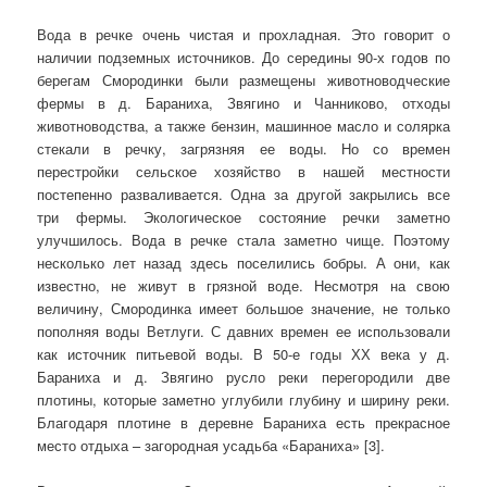
Вода в речке очень чистая и прохладная. Это говорит о
наличии подземных источников. До середины 90-х годов по
берегам Смородинки были размещены животноводческие
фермы в д. Бараниха, Звягино и Чанниково, отходы
животноводства, а также бензин, машинное масло и солярка
стекали в речку, загрязняя ее воды. Но со времен
перестройки сельское хозяйство в нашей местности
постепенно разваливается. Одна за другой закрылись все
три фермы. Экологическое состояние речки заметно
улучшилось. Вода в речке стала заметно чище. Поэтому
несколько лет назад здесь поселились бобры. А они, как
известно, не живут в грязной воде. Несмотря на свою
величину, Смородинка имеет большое значение, не только
пополняя воды Ветлуги. С давних времен ее использовали
как источник питьевой воды. В 50-е годы ХХ века у д.
Бараниха и д. Звягино русло реки перегородили две
плотины, которые заметно углубили глубину и ширину реки.
Благодаря плотине в деревне Бараниха есть прекрасное
место отдыха – загородная усадьба «Бараниха» [3].