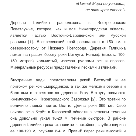
«Помни! Мира не узнаешь,
не зная края своего!»
Деревня Галибиха расположена в Воскресенском
Поветлужье, которое, как и вся Нижегородская область,
является частью Восточно-Европейской или Русской
равнины [1]. Воскресенский край расположен в 150 км. к
северо-востоку от Нижнего Новгорода. Деревня Галибиха
лежит на правом берегу реки Ветлуги. Рельеф (высота 100-
150 метров) холмистый, изрезан руслами рек и оврагов.
Минеральные ресурсы представлены песками и глинами.
Внутренние воды представлены рекой Ветлугой и ее
притоком речкой Смородинкой, а так же мелкими озерами и
болотами в окрестностях деревни. Реку Ветлугу называют
«жемчужиной» Нижегородского Заволжья [2]. Это третий по
величине левый приток Волги. Длина реки 899 км. Своё
начало река берёт в Кировской области в верхнем течении
она довольно узкая 10-20 м, течение быстрое. В районе
деревни Галибиха река становится спокойнее, глубже ширина
её 100-120 м, глубина 2-4 м. Правый берег реки высокий и