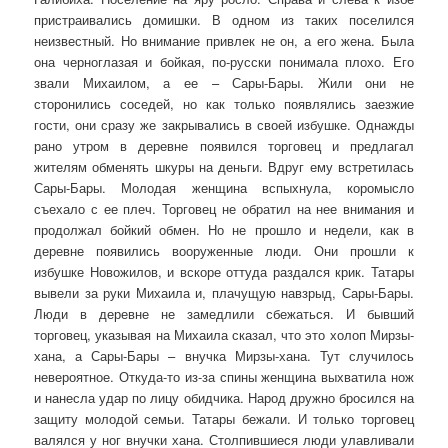
пристраивались домишки. В одном из таких поселился
неизвестный. Но внимание привлек не он, а его жена. Была
она черноглазая и бойкая, по-русски понимала плохо. Его
звали Михаилом, а ее – Сары-Бары. Жили они не
сторонились соседей, но как только появлялись заезжие
гости, они сразу же закрывались в своей избушке. Однажды
рано утром в деревне появился торговец и предлагал
жителям обменять шкуры на деньги. Вдруг ему встретилась
Сары-Бары. Молодая женщина вспыхнула, коромысло
съехало с ее плеч. Торговец не обратил на нее внимания и
продолжал бойкий обмен. Но не прошло и недели, как в
деревне появились вооруженные люди. Они прошли к
избушке Новожилов, и вскоре оттуда раздался крик. Татары
вывели за руки Михаила и, плачущую навзрыд, Сары-Бары.
Люди в деревне не замедлили сбежаться. И бывший
торговец, указывая на Михаила сказал, что это холоп Мирзы-
хана, а Сары-Бары – внучка Мирзы-хана. Тут случилось
невероятное. Откуда-то из-за спины женщина выхватила нож
и нанесла удар по лицу обидчика. Народ дружно бросился на
защиту молодой семьи. Татары бежали. И только торговец
валялся у ног внучки хана. Столпившиеся люди улавливали