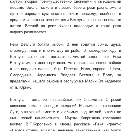
крутой, покрыт преимущественно хвойными и смешанными
лесами. Вдоль низкого и левого берега реки расположены
луга и заросли кустарников. Почти повсюду, особенно в
среднем и нижнем течении реки Ветлуги, хорошие песчаные
пляжи. Весной на реке бывает половодье и тогда река
широко разливается.
Река Ветлуга богата рыбой. В ней водятся сомы, щуки,
стерлядь, лещ и многие другие рыбы. В последние годы в
Ветлуге встречается показатель чистой воды – рак. Река
Ветлуга имеет много притоков. На территории нашего района
в нее впадают слева – Уста, Перенга, Ноля, справа – Швея,
Смородинка, Черемиска. Впадает Ветлуга в Волгу за
пределами нашего района в республике Марий Эл недалеко
от п. Юрино.
Ветлуга – одна из красивейших рек Заволжья. С рекой
связанно немало легенд и преданий. Например, о красавице
Луге, утонувшей вместе с любимым под ветлой, чтобы не
быть женой ненавистного Мурзы. Капризную красавицу
воспел В.Г.Короленко в своем рассказе «Река играет»:
«Берега стояли во мгле, неясные, таинственные, как будто