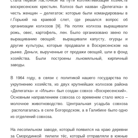
воскресенских крестьян. Колхоз был назван «Делегатка» в
честь женщин – делегаток: которые были командированы в
г.Горький на краевой слет, где решался вопрос об
организации колхозов [9]. На полях колхоза выращивали
рожь, овес, картофель, лен. Было организовано звено по
выращиванию овощей: выращивали капусту, огурцы и
другие культуры, которые продавали в Воскресенском на
рынке. Деньги, вырученные от продажи овощей, шли в фонд
хозяйства. Были построены льномяльный, кирпичный
заводы.
В 1964 году, в связи с политикой нашего государства по
укрупнению хозяйств, из двух крупнейших колхозов района
«Делегатка» и «Ильич» был создан совхоз «Воскресенский».
Основным направлением совхоза со временем стало мясо –
молочное животноводство. Центральная усадьба совхоза
располагалась в селе Богородском, а в Галибихе было одно
из отделений совхоза.
На лесопильном заводе, который появился на краю деревни
за Смородинкой пилили тёс, который отправляли в южные