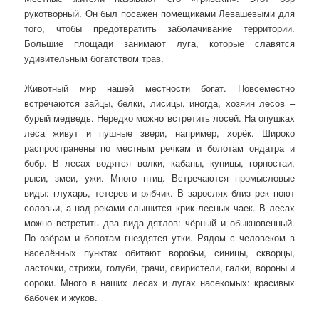
рукотворный. Он был посажен помещиками Левашевыми для
того, чтобы предотвратить заболачивание территории.
Большие площади занимают луга, которые славятся
удивительным богатством трав.
Животный мир нашей местности богат. Повсеместно
встречаются зайцы, белки, лисицы, иногда, хозяин лесов –
бурый медведь. Нередко можно встретить лосей. На опушках
леса живут и пушные звери, например, хорёк. Широко
распространены по местным речкам и болотам ондатра и
бобр. В лесах водятся волки, кабаны, куницы, горностаи,
рыси, змеи, ужи. Много птиц. Встречаются промысловые
виды: глухарь, тетерев и рябчик. В зарослях близ рек поют
соловьи, а над реками слышится крик лесных чаек. В лесах
можно встретить два вида дятлов: чёрный и обыкновенный.
По озёрам и болотам гнездятся утки. Рядом с человеком в
населённых пунктах обитают воробьи, синицы, скворцы,
ласточки, стрижи, голуби, грачи, свиристели, галки, вороны и
сороки. Много в наших лесах и лугах насекомых: красивых
бабочек и жуков.