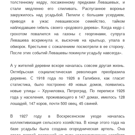
толстенному кедру, посаженному предками Левашевых, и
стали медленно его спиливать. Распуганное воронье
закружилось над усадьбой. Пилили с большим усердием,
приводя в ужас левашевское семейство, тайком
наблюдавшее гибель своего «родового дерева». Когда кедр с
грохотом повалился на газоны с георгинами, супруга
Левашева вскрикнула и, выскочив на крыльцо, упала в
обморок. Крестьяне с сожалением посмотрели в ее сторону.
После этих событий Левашевы покинули усадьбу навсегда».
А у жителей деревни вскоре началась совсем другая жизнь.
Октябрьская социалистическая революция преобразила
деревню. С 1918 года по 1926 в Галибихе, как гласит
статистика, было построено 49 новых домов, появились
новые улицы – Хруниловка, Петроград. По переписи 1926
года у населения, проживающего в 147 домах, имелось 128
лошадей, 147 коров, почти 500 овец, 45 свиней.
В 1927 году в Воскресенском уезде началась
коллективизация сельского хозяйства. В конце этого года на
базе усадьбы была создана огородническая артель. Она
стала первой ласточкой на пути коллективизации хозяйств