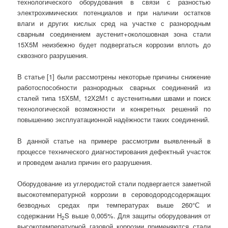
технологического оборудования в связи с разностью
электрохимических потенциалов и при наличии остатков
влаги и других кислых сред на участке с разнородным
сварным соединением аустенит+околошовная зона стали
15Х5М неизбежно будет подвергаться коррозии вплоть до
сквозного разрушения.
В статье [1] были рассмотрены некоторые причины снижение
работоспособности разнородных сварных соединений из
сталей типа 15Х5М, 12Х2М1 с аустенитными швами и поиск
технологической возможности и конкретных решений по
повышению эксплуатационной надёжности таких соединений.
В данной статье на примере рассмотрим выявленный в
процессе технического диагностирования дефектный участок
и проведем анализ причин его разрушения.
Оборудование из углеродистой стали подвергается заметной
высокотемпературной коррозии в сероводородсодержащих
безводных средах при температурах выше 260°С и
содержании H
S выше 0,005%. Для защиты оборудования от
2
высокотемпературной газовой коррозии применяются стали