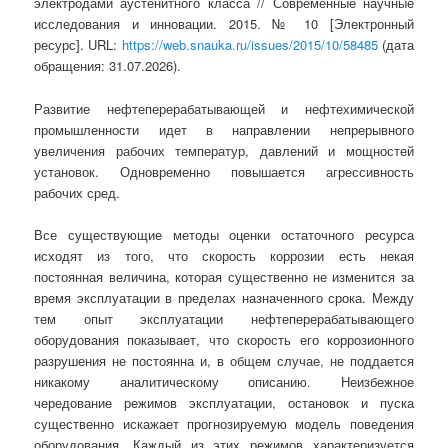
электродами аустенитного класса // Современные научные
исследования и инновации. 2015. № 10 [Электронный
ресурс]. URL:
https://web.snauka.ru/issues/2015/10/58485
(дата
обращения: 31.07.2026).
Развитие нефтеперерабатывающей и нефтехимической
промышленности идет в направлении непрерывного
увеличения рабочих температур, давлений и мощностей
установок. Одновременно повышается агрессивность
рабочих сред.
Все существующие методы оценки остаточного ресурса
исходят из того, что скорость коррозии есть некая
постоянная величина, которая существенно не изменится за
время эксплуатации в пределах назначенного срока. Между
тем опыт эксплуатации нефтеперерабатывающего
оборудования показывает, что скорость его коррозионного
разрушения не постоянна и, в общем случае, не поддается
никакому аналитическому описанию. Неизбежное
чередование режимов эксплуатации, остановок и пуска
существенно искажает прогнозируемую модель поведения
оборудования. Каждый из этих режимов характеризуется