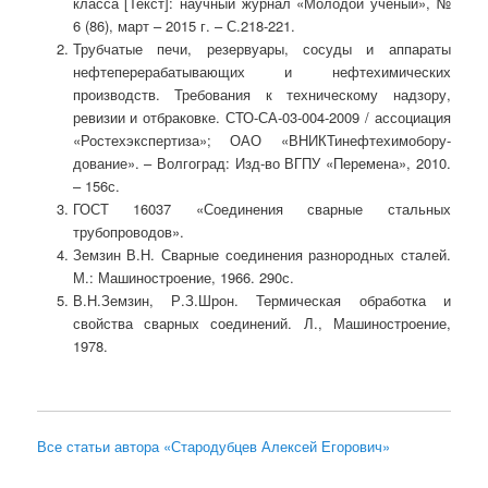
класса [Текст]: научный журнал «Молодой ученый», №
6 (86), март – 2015 г. – С.218-221.
Трубчатые печи, резервуары, сосуды и аппараты
нефтеперерабатывающих и нефтехимических
производств. Требования к техническому надзору,
ревизии и отбраковке. СТО-СА-03-004-2009 / ассоциация
«Ростехэкспертиза»; ОАО «ВНИКТинефтехимобору-
дование». – Волгоград: Изд-во ВГПУ «Перемена», 2010.
– 156с.
ГОСТ 16037 «Соединения сварные стальных
трубопроводов».
Земзин В.Н. Сварные соединения разнородных сталей.
М.: Машиностроение, 1966. 290с.
В.Н.Земзин, Р.З.Шрон. Термическая обработка и
свойства сварных соединений. Л., Машиностроение,
1978.
Все статьи автора «Стародубцев Алексей Егорович»