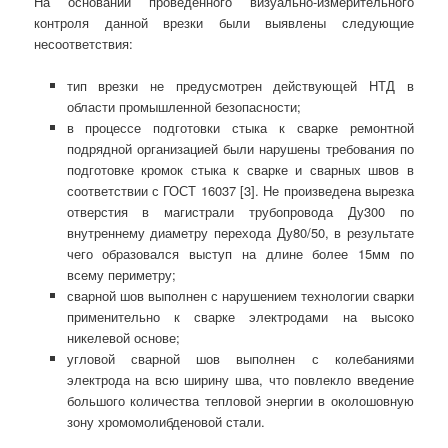
На основании проведенного визуально-измерительного
контроля данной врезки были выявлены следующие
несоответствия:
тип врезки не предусмотрен действующей НТД в
области промышленной безопасности;
в процессе подготовки стыка к сварке ремонтной
подрядной организацией были нарушены требования по
подготовке кромок стыка к сварке и сварных швов в
соответствии с ГОСТ 16037 [3]. Не произведена вырезка
отверстия в магистрали трубопровода Ду300 по
внутреннему диаметру перехода Ду80/50, в результате
чего образовался выступ на длине более 15мм по
всему периметру;
сварной шов выполнен с нарушением технологии сварки
применительно к сварке электродами на высоко
никелевой основе;
угловой сварной шов выполнен с колебаниями
электрода на всю ширину шва, что повлекло введение
большого количества тепловой энергии в околошовную
зону хромомолибденовой стали.