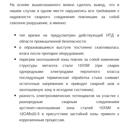
На основе вышесказанного можно сделать вывод, что в
нашем случае в одном месте нарушились все требования к
надежности сварного соединения повлекшее за собой
сквозное разрушение, а именно:
тип врезки не предусмотрен действующей НТД в
области промышленной безопасности;
в образовавшемся выступе постоянно скапливалась
влага после пропарки оборудования;
перегрев околошовной зоны повлек за собой изменение
структуры металла стали 15Х5М (при сварке
однородными электродами перлитного класса
последующая термическая обработка стыка снимает
остаточные напряжения и приводит сварной шов и
околошовную зону в исходное состояние);
разность электрохимических потенциалов на участке с
разнородным сварным соединением
аустенит+околошовная зона сталей 15Х5М и
12CrMo20.5 в присутствии застойной зоны привело к
коррозионным процессам.