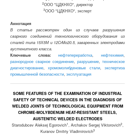
2
ООО "ЦДКНХО", директор
3
ООО "ЦДКНХО", эксперт
Аннотация
В статье рассмотрен один из случаев разрушения
сварного соединений технологического оборудования из
сталей типа 15Х5М и 12CrMo20.5, заваренных электродами
аустенитного класса.
Ключевые слова:
нефтепереработка
,
нефтехимия
,
разнородное сварное соединение
,
разрушение
,
техническое
диагностирование
,
хромомолибденовые стали
,
экспертиза
промышленной безопасности
,
эксплуатация
SOME FEATURES OF THE EXAMINATION OF INDUSTRIAL
SAFETY OF TECHNICAL DEVICES IN THE DIAGNOSIS OF
WELDED JOINTS OF TECHNOLOGICAL EQUIPMENT FROM
CHROME-MOLYBDENUM HEAT-RESISTANT STEELS,
AUSTENITIC WELDED ELECTRODES
1
2
Starodubcev Aleksej Egorovich
, Archakov Sergej Viktorovich
,
3
Kuranov Dmitriy Vladimirovich