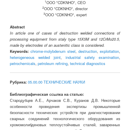
1
OOO "CDKNHO", CEO
2
OOO "CDKNHO", director
3
OOO "CDKNHO", expert
Abstract
In article one of cases of destruction welded connections of
processing equipment from staly type 15X5M and 12CrMo20.5,
made by electrodes of an austenitic class is considered.
Keywords:
chrome-molybdenum steel
,
destruction
,
exploitation
,
heterogeneous welded joint
,
industrial safety examination
,
petrochemicals
,
petroleum refining
,
technical diagnostics
Рубрика:
05.00.00 ТЕХНИЧЕСКИЕ НАУКИ
Библиографическая ссылка на статью:
Стародубцев А.Е., Арчаков С.В., Куранов Д.В. Некоторые
особенности проведения экспертизы промышленной
безопасности технических устройств при диагностировании
сварных соединений технологического оборудования из
хромомолибденовых теплоустойчивых сталей, заваренных