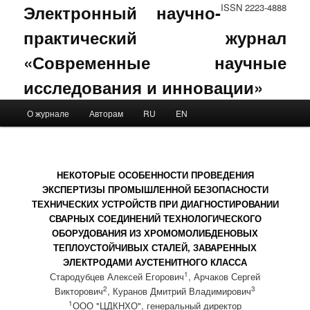
Электронный научно-
ISSN 2223-4888
практический журнал
«Современные научные
исследования и инновации»
Main menu
О журнале
Авторам
RU
EN
Skip to primary content
Skip to secondary content
НЕКОТОРЫЕ ОСОБЕННОСТИ ПРОВЕДЕНИЯ
ЭКСПЕРТИЗЫ ПРОМЫШЛЕННОЙ БЕЗОПАСНОСТИ
ТЕХНИЧЕСКИХ УСТРОЙСТВ ПРИ ДИАГНОСТИРОВАНИИ
СВАРНЫХ СОЕДИНЕНИЙ ТЕХНОЛОГИЧЕСКОГО
ОБОРУДОВАНИЯ ИЗ ХРОМОМОЛИБДЕНОВЫХ
ТЕПЛОУСТОЙЧИВЫХ СТАЛЕЙ, ЗАВАРЕННЫХ
ЭЛЕКТРОДАМИ АУСТЕНИТНОГО КЛАССА
1
Стародубцев Алексей Егорович
, Арчаков Сергей
2
3
Викторович
, Куранов Дмитрий Владимирович
1
ООО "ЦДКНХО", генеральный директор