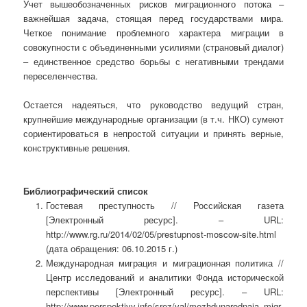
Учет вышеобозначенных рисков миграционного потока –
важнейшая задача, стоящая перед государствами мира.
Четкое понимание проблемного характера миграции в
совокупности с объединенными усилиями (страновый диалог)
– единственное средство борьбы с негативными трендами
переселенчества.
Остается надеяться, что руководство ведущий стран,
крупнейшие международные организации (в т.ч. НКО) сумеют
сориентироваться в непростой ситуации и принять верные,
конструктивные решения.
Библиографический список
Гостевая преступность // Российская газета
[Электронный ресурс]. – URL:
http://www.rg.ru/2014/02/05/prestupnost-moscow-site.html
(дата обращения: 06.10.2015 г.)
Международная миграция и миграционная политика //
Центр исследований и аналитики Фонда исторической
перспективы [Электронный ресурс]. – URL:
http://www.perspektivy.info/srez/val/mezhdunarodnaja_migr