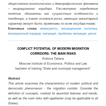
общественно-политического и демографического феномена
– миграционного коридора. Рассмотрено определение
понятия, обозначены его сущностные особенности и
тенденции, а также основные риски, имеющие эгалитарный
характер (могут быть применимы ко всем государствам).
Ключевые слова:
иммигранты
,
миграционная политика
,
миграционный коридор
,
миграция
,
проблемы миграции
,
риски
CONFLICT POTENTIAL OF MODERN MIGRATION
CORRIDORS: THE MAIN RISKS
Kretova Tatiana
Moscow Institute of Economics, Politics and Law
bachelor of training "State and municipal management"
Abstract
This article examines the characteristics of modern political and
democratic phenomenon - the migration corridor. Consider the
definition of concepts, marked its essential features and trends,
as well as the main risks with egalitarian (may be applicable to all
States).