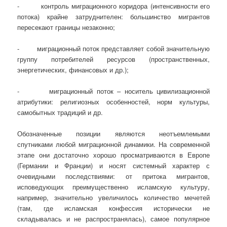
- контроль миграционного коридора (интенсивности его
потока) крайне затруднителен: большинство мигрантов
пересекают границы незаконно;
- миграционный поток представляет собой значительную
группу потребителей ресурсов (пространственных,
энергетических, финансовых и др.);
- миграционный поток – носитель цивилизационной
атрибутики: религиозных особенностей, норм культуры,
самобытных традиций и др.
Обозначенные позиции являются неотъемлемыми
спутниками любой миграционной динамики. На современной
этапе они достаточно хорошо просматриваются в Европе
(Германии и Франции) и носят системный характер с
очевидными последствиями: от притока мигрантов,
исповедующих преимущественно исламскую культуру,
например, значительно увеличилось количество мечетей
(там, где исламская конфессия исторически не
складывалась и не распространялась), самое популярное