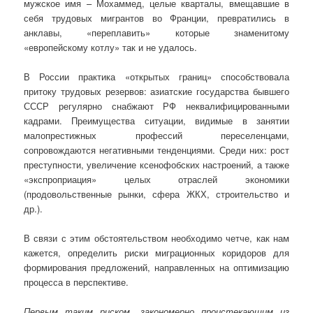
мужское имя – Мохаммед, целые кварталы, вмещавшие в
себя трудовых мигрантов во Франции, превратились в
анклавы, «переплавить» которые знаменитому
«европейскому котлу» так и не удалось.
В России практика «открытых границ» способствовала
притоку трудовых резервов: азиатские государства бывшего
СССР регулярно снабжают РФ неквалифицированными
кадрами. Преимущества ситуации, видимые в занятии
малопрестижных профессий переселенцами,
сопровождаются негативными тенденциями. Среди них: рост
преступности, увеличение ксенофобских настроений, а также
«экспроприация» целых отраслей экономики
(продовольственные рынки, сфера ЖКХ, строительство и
др.).
В связи с этим обстоятельством необходимо четче, как нам
кажется, определить риски миграционных коридоров для
формирования предложений, направленных на оптимизацию
процесса в перспективе.
Первым таким риском, закономерно проистекающим из