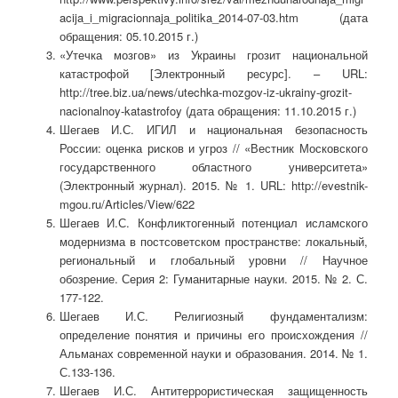
acija_i_migracionnaja_politika_2014-07-03.htm (дата
обращения: 05.10.2015 г.)
«Утечка мозгов» из Украины грозит национальной
катастрофой [Электронный ресурс]. – URL:
http://tree.biz.ua/news/utechka-mozgov-iz-ukrainy-grozit-
nacionalnoy-katastrofoy (дата обращения: 11.10.2015 г.)
Шегаев И.С. ИГИЛ и национальная безопасность
России: оценка рисков и угроз // «Вестник Московского
государственного областного университета»
(Электронный журнал). 2015. № 1. URL: http://evestnik-
mgou.ru/Articles/View/622
Шегаев И.С. Конфликтогенный потенциал исламского
модернизма в постсоветском пространстве: локальный,
региональный и глобальный уровни // Научное
обозрение. Серия 2: Гуманитарные науки. 2015. № 2. С.
177-122.
Шегаев И.С. Религиозный фундаментализм:
определение понятия и причины его происхождения //
Альманах современной науки и образования. 2014. № 1.
С.133-136.
Шегаев И.С. Антитеррористическая защищенность