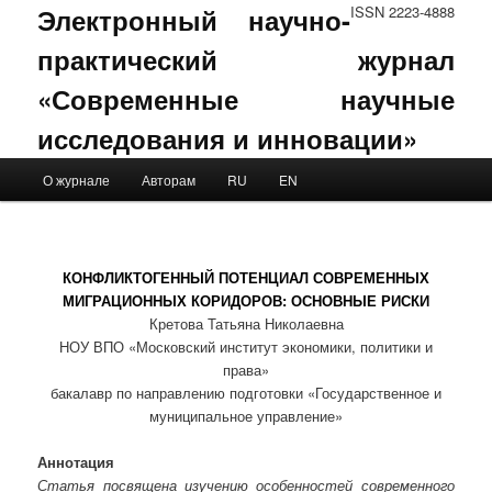
Электронный научно-
ISSN 2223-4888
практический журнал
«Современные научные
исследования и инновации»
Main menu
О журнале
Авторам
RU
EN
Skip to primary content
Skip to secondary content
КОНФЛИКТОГЕННЫЙ ПОТЕНЦИАЛ СОВРЕМЕННЫХ
МИГРАЦИОННЫХ КОРИДОРОВ: ОСНОВНЫЕ РИСКИ
Кретова Татьяна Николаевна
НОУ ВПО «Московский институт экономики, политики и
права»
бакалавр по направлению подготовки «Государственное и
муниципальное управление»
Аннотация
Статья посвящена изучению особенностей современного