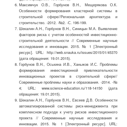
Максимчук О.В., Горбунов В.Н., Мещерякова О.К.
Особенности формирования кластерной системы в
строительной сфере//Региональная архитектура и
строительство. -2012. -№2. -С. 196-199.
Шекалин А.Н., Горбунов В.Н., Синицын М.А. Выявление
факторов риска с учетом особенностей инвестиционно-
строительной деятельности // Современные научные
исследования и инновации. 2015. № 1 [Электронный
ресурс]. URL: http://web.snauka.ru/issues/2015/01/45370
(дата обращения: 19.01.2015).
Горбунов В.Н., Оськина И.В., Ханьжов И.С. Проблемы
формирования инвестиционной привлекательности
инновационных проектов в строительной сфере//
Современные проблемы науки и образования. -2014. -№
4; URL: www.science-education.ru/118-14150 (дата
обращения: 19.01.2015).
Шекалин А.Н., Горбунов В.Н., Евсеев Д.В. Особенности
автоматизированной системы риск-менеджмента при
комплексном подходе к учету рисков инвестиционного
проекта // Современные научные исследования и
инновации. 2015. № 1 [Электронный ресурс]. URL: