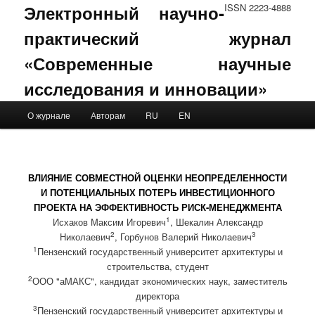
Электронный научно-
ISSN 2223-4888
практический журнал
«Современные научные
исследования и инновации»
Main menu
О журнале
Авторам
RU
EN
Skip to primary content
Skip to secondary content
ВЛИЯНИЕ СОВМЕСТНОЙ ОЦЕНКИ НЕОПРЕДЕЛЕННОСТИ
И ПОТЕНЦИАЛЬНЫХ ПОТЕРЬ ИНВЕСТИЦИОННОГО
ПРОЕКТА НА ЭФФЕКТИВНОСТЬ РИСК-МЕНЕДЖМЕНТА
1
Исхаков Максим Игоревич
, Шекалин Александр
2
3
Николаевич
, Горбунов Валерий Николаевич
1
Пензенский государственный университет архитектуры и
строительства, студент
2
ООО "аМАКС", кандидат экономических наук, заместитель
директора
3
Пензенский государственный университет архитектуры и