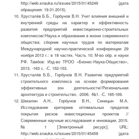
http://web.snauka.ru/issues/2015/01/45249 (дата
обращения: 19.01.2015).
Хрусталёв Б.Б., Горбунов В.Н. Учет влияния внешней и
внутренней среды на характер и эффективность
развития предприятий инвестиционно-строительных
комплексов//Наука и образование в жизни современного
общества: сборник научных трудов по материалам
Международной научно-практической конференции 29
ноября 2013 г.: в 18 частях. Часть 10; М-во обр. и науки
РФ. Тамбов: Изд-во ТРОО «Бизнес-Наука-Общество»,
2013. -163 с. -С. 152-153.
Хрусталёв Б.Б., Горбунов В.Н. Развитие предприятий
строительного комплекса на основе формирования
эффективных зон деятельности//Региональная
архитектура и строительство. -2006. -№1. -С. 165-169.
Шекалин А.Н., Горбунов В.Н., Синицын М.А.
Исследование критериев оптимальных пределов
покрытия рисков инвестиционных проектов //
Современные научные исследования и инновации. 2015.
№ 1 [Электронный ресурс]. URL:
http://web.snauka.ru/issues/2015/01/45459 (дата