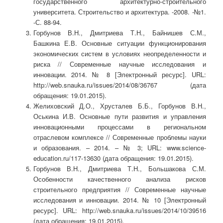
государственного архитектурно-строительного
университета. Строительство и архитектура. -2008. -№1.
-С. 88-94.
Горбунов В.Н., Дмитриева Т.Н., Байнишев С.М.,
Башкина Е.В. Основные ситуации функционирования
экономических систем в условиях неопределенности и
риска // Современные научные исследования и
инновации. 2014. № 8 [Электронный ресурс]. URL:
http://web.snauka.ru/issues/2014/08/36767 (дата
обращения: 19.01.2015).
Желиховский Д.О., Хрусталев Б.Б., Горбунов В.Н.,
Оськина И.В. Основные пути развития и управления
инновационными процессами в региональном
отраслевом комплексе // Современные проблемы науки
и образования. – 2014. – № 3; URL: www.science-
education.ru/117-13630 (дата обращения: 19.01.2015).
Горбунов В.Н., Дмитриева Т.Н., Большакова С.М.
Особенности качественного анализа рисков
строительного предприятия // Современные научные
исследования и инновации. 2014. № 10 [Электронный
ресурс]. URL: http://web.snauka.ru/issues/2014/10/39516
(дата обращения: 19.01.2015).