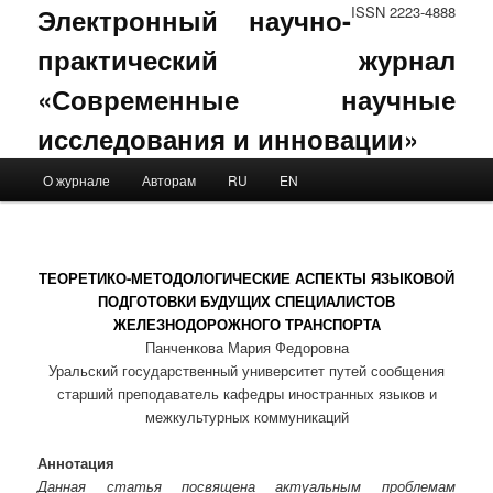
Электронный научно-
ISSN 2223-4888
практический журнал
«Современные научные
исследования и инновации»
Main menu
О журнале
Авторам
RU
EN
Skip to primary content
Skip to secondary content
ТЕОРЕТИКО-МЕТОДОЛОГИЧЕСКИЕ АСПЕКТЫ ЯЗЫКОВОЙ
ПОДГОТОВКИ БУДУЩИХ СПЕЦИАЛИСТОВ
ЖЕЛЕЗНОДОРОЖНОГО ТРАНСПОРТА
Панченкова Мария Федоровна
Уральский государственный университет путей сообщения
старший преподаватель кафедры иностранных языков и
межкультурных коммуникаций
Аннотация
Данная статья посвящена актуальным проблемам