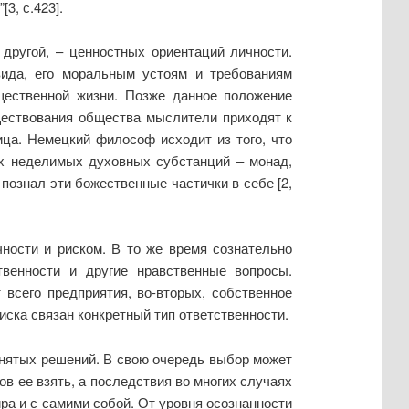
3, с.423].
 другой, – ценностных ориентаций личности.
вида, его моральным устоям и требованиям
щественной жизни. Позже данное положение
ществования общества мыслители приходят к
ца. Немецкий философ исходит из того, что
их неделимых духовных субстанций – монад,
познал эти божественные частички в себе [2,
ности и риском. В то же время сознательно
венности и другие нравственные вопросы.
всего предприятия, во-вторых, собственное
иска связан конкретный тип ответственности.
инятых решений. В свою очередь выбор может
в ее взять, а последствия во многих случаях
а и с самими собой. От уровня осознанности