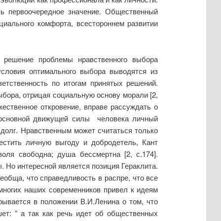
сь первоочередное значение. Общественный
циального комфорта, всестороннем развитии
 решение проблемы нравственного выбора
условия оптимального выбора выводятся из
ветственность по итогам принятых решений.
ыбора, отрицая социальную основу морали [2,
ественное откровение, вправе рассуждать о
е основной движущей силы человека личный
долг. Нравственным может считаться только
местить личную выгоду и добродетель, Кант
оля свободна; душа бессмертна [2, с.174].
. Но интересной является позиция Гераклита.
сеобща, что справедливость в распре, что все
 многих наших современников привел к идеям
ывается в положении В.И.Ленина о том, что
ет: ” а так как речь идет об общественных