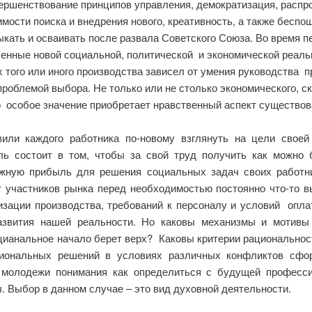
ршенствование принципов управления, демократизация, распр
мости поиска и внедрения нового, креативность, а также беспо
кать и осваивать после развала Советского Союза. Во время п
ленные новой социальной, политической и экономической реаль
х того или иного производства зависел от умения руководства 
проблемой выбора. Не только или не столько экономического, с
о особое значение приобретает нравственный аспект существов
или каждого работника по-новому взглянуть на цели своей 
ель состоит в том, чтобы за свой труд получить как можн
ожную прибыль для решения социальных задач своих работни
 участников рынка перед необходимостью постоянно что-то в
изации производства, требований к персоналу и условий опла
развития нашей реальности. Но каковы механизмы и мотивы
ианальное начало берет верх? Каковы критерии рациональнос
циональных решений в условиях различных конфликтов сфо
 молодежи понимания как определиться с будущей професси
 Выбор в данном случае – это вид духовной деятельности.