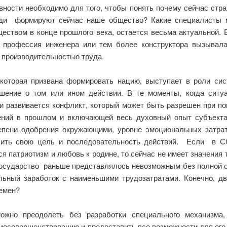
вности необходимо для того, чтобы понять почему сейчас стра
юди формируют сейчас наше общество? Какие специалисты м
еством в конце прошлого века, остается весьма актуальной. В
 профессия инженера или тем более конструктора вызывала
 производительностью труда.
оторая призвана формировать нацию, выступает в роли сис
ешение о том или ином действии. В те моменты, когда ситу
и развивается конфликт, который может быть разрешен при п
ений в прошлом и включающей весь духовный опыт субъект
тепени одобрения окружающими, уровне эмоциональных затр
лить свою цель и последовательность действий. Если в С
я патриотизм и любовь к родине, то сейчас не имеет значения 
 государство раньше представлялось невозможным без полной с
ьный заработок с наименьшими трудозатратами. Конечно, дв
ремен?
можно преодолеть без разработки специального механизма,
мосовершенствованию и предоставить все возможности для его 