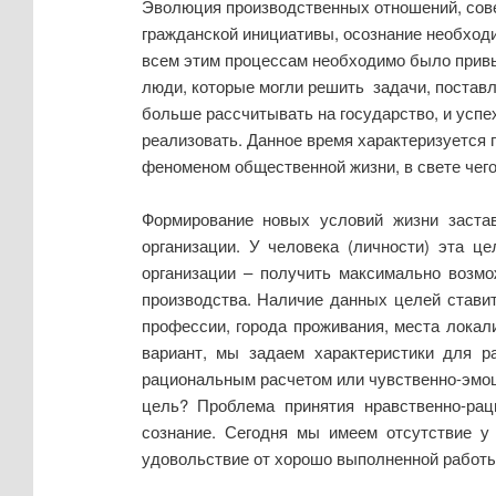
Эволюция производственных отношений, сове
гражданской инициативы, осознание необходи
всем этим процессам необходимо было привы
люди, которые могли решить задачи, постав
больше рассчитывать на государство, и успе
реализовать. Данное время характеризуется 
феноменом общественной жизни, в свете чег
Формирование новых условий жизни застав
организации. У человека (личности) эта ц
организации – получить максимально возм
производства. Наличие данных целей ставит
профессии, города проживания, места локал
вариант, мы задаем характеристики для 
рациональным расчетом или чувственно-эмоц
цель? Проблема принятия нравственно-ра
сознание. Сегодня мы имеем отсутствие у
удовольствие от хорошо выполненной работы.