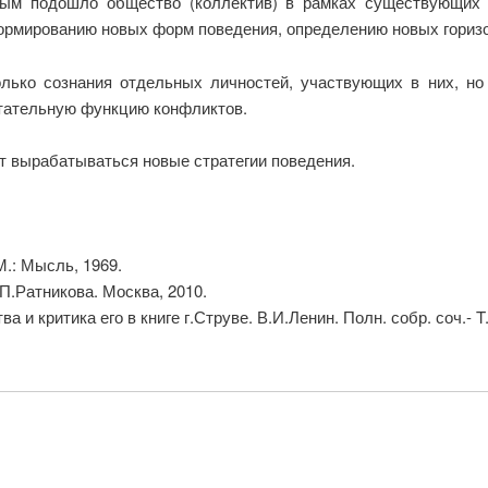
рым подошло общество (коллектив) в рамках существующих н
ормированию новых форм поведения, определению новых гориз
олько сознания отдельных личностей, участвующих в них, но 
итательную функцию конфликтов.
т вырабатываться новые стратегии поведения.
М.: Мысль, 1969.
П.Ратникова. Москва, 2010.
и критика его в книге г.Струве. В.И.Ленин. Полн. собр. соч.- T.