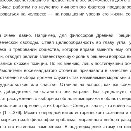
ейчас работам по изучению личностного фактора предавало
ироваться на человеке — на повышении уровня его жизни, со
ся очень давно. Например, для философов Древней Греции
веческой свободы. Ставя целесообразность во главу угла, 
ка и требований общества, которое вправе вменять ему от
н, отводят религии главенствующую роль в решении вопроса в
лись схожей позиции. По их мнению, лишь постигнувший бож
 Мыслители восемнадцатого столетия признавали в качеств
ществления выбора должен служить так называемый моральный 
 удовольствия или счастья. Отвечая на вопрос, как же сов
х добродетель не останется без награды: Бог существует; в
т рассуждения о выборе из области эмпиризма в область веры
койствие и гармония, а их борьба. «Следует знать, что война в
 [1, с.276]. Может очередной виток исторического сознания и
– марксистской философии проблема морального выбора раскр
ят о его истинных намерениях. В подтверждение этому он пиш