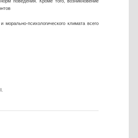
орм поведения. Кроме того, возникновение
онтов
и морально-психологического климата всего
I.