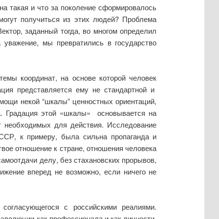
на такая и что за поколение сформировалось
огут получиться из этих людей? Проблема
ектор, заданный тогда, во многом определил
 уважение, мы превратились в государство
темы координат, на основе которой человек
ация представляется ему не стандартной и
омощи некой “шкалы” ценностных ориентаций,
а. Градация этой «шкалы» основывается на
ат необходимых для действия. Исследование
ССР, к примеру, была сильна пропаганда и
твое отношение к стране, отношения человека
амоотдачи делу, без стахановских прорывов,
ижение вперед не возможно, если ничего не
 согласующегося с российскими реалиями.
эволюции как профессионала и как личности.