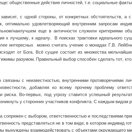
еще: общественные действия личностей, т.е. социальные факты”[
зависит, с одной стороны, от конкретных обстоятельств, а с
к, оптимально удовлетворяющий внутренним запросам инди
льном/наилучшем еще в античности служили критериями об
ния к лучшему, к идеалу. В поисках трактовки идеального су
лее интересных можно считать учение о монадах Г.В. Лейбни
 исходят от Бога. Всё сущее состоит из множества мельчайш
ижимы разумом. Правильный выбор способен сделать тот, кто 
 связаны с неизвестностью, внутренними противоречиями лич
известности, добавляя ко всему прочему проблему ответст
 риска. Во-первых, под угрозу ставится успешный результат 
озникнуть у сторонних участников конфликта. С каждым видом р
ка сопряжен с выбором, ответственностью и последствиями пр
венность представляться не в том виде, в котором индивид гото
 мы вынуждены взаимодействовать с объектами окружающего мир