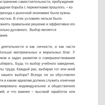
остранение самостоятельности, пробуждение
щадная борьба с пережитками прошлого, – ко
ерехода к рыночной экономике были нужны
ностью. В этих условиях нельзя было
принять правильное решение и эффективно его
колько духовного. Выбор является
ания.
деятельности и как личности, и как части
о больше материальных и моральных благ. У
ков и задач развития и совершенствования
ыбирать. Будь то выбор учебного заведения,
ты труда. Каждый раз, выбирая тот или иной
 нашего выбора? Всегда ли он обусловлен
ти и каким идеалам должна служить конечная
рмировала индивидуальное и общественное
ей, и что важнее – высокий заработок или