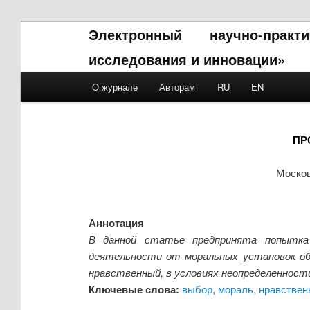
Электронный научно-прак
исследования и инновации»
Main menu
О журнале
Авторам
RU
EN
Skip to primary content
Skip to secondary content
ПР
Москов
Аннотация
В данной статье предпринята попытка
деятельности от моральных установок об
нравственный, в условиях неопределенност
Ключевые слова:
выбор
,
мораль
,
нравствен