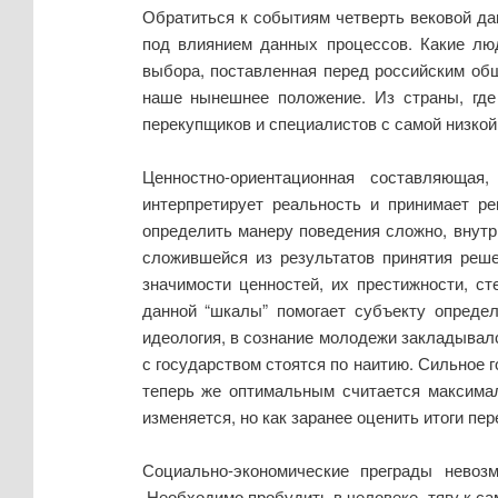
Обратиться к событиям четверть вековой да
под влиянием данных процессов. Какие л
выбора, поставленная перед российским общ
наше нынешнее положение. Из страны, где
перекупщиков и специалистов с самой низкой
Ценностно-ориентационная составляющая, к
интерпретирует реальность и принимает р
определить манеру поведения сложно, внутр
сложившейся из результатов принятия реш
значимости ценностей, их престижности, с
данной “шкалы” помогает субъекту опреде
идеология, в сознание молодежи закладывалс
с государством стоятся по наитию. Сильное
теперь же оптимальным считается максимал
изменяется, но как заранее оценить итоги пе
Социально-экономические преграды невоз
Необходимо пробудить в человеке тягу к са