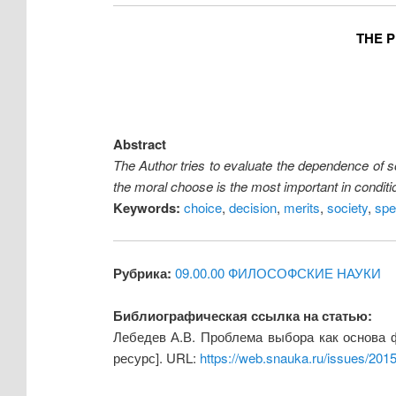
THE P
Abstract
The Author tries to evaluate the dependence of so
the moral choose is the most important in condit
Keywords:
choice
,
decision
,
merits
,
society
,
spec
Рубрика:
09.00.00 ФИЛОСОФСКИЕ НАУКИ
Библиографическая ссылка на статью:
Лебедев А.В. Проблема выбора как основа 
ресурс]. URL:
https://web.snauka.ru/issues/201