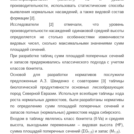
производительности, использовать статистические способы
выявления нормальных насаждений, а также видовой состав
формации [2].
Исследователи [2] отмечали, что уровень
производительности насаждений одинаковой средней высоты
определяется не столько особенностями изменчивости
видовых чисел, сколько максимальными значениями сумм
площадей сечений.
При разработке таблиц сумм площадей поперечных сечений
и запасов придерживались классического подхода с учетом
классов бонитета.
Основой для разработки нормативов послужили
предложенные А.З. Швиденко с соавторами [3] таблицы
биологической продуктивности основных лесообразующих
пород Северной Евразии. Используя всеобщие таблицы хода
роста нормальных древостоев, были разработаны нормативы
по определению сумм площадей поперечных сечений и
запасов полных (нормальных) древостоев кедра сибирского.
Входом в таблицу являлись класс бонитета (II-Va) и средняя
высота, выходными переменными – видовая высота (НF),
сумма площадей поперечных сечений (
Σ
G
) и запас (М
).
1,0
1,0