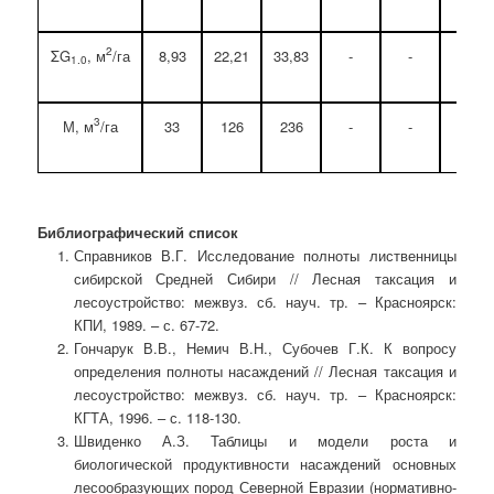
2
ΣG
, м
/га
8,93
22,21
33,83
-
-
-
1.0
3
М, м
/га
33
126
236
-
-
-
Библиографический список
Справников В.Г. Исследование полноты лиственницы
сибирской Средней Сибири // Лесная таксация и
лесоустройство: межвуз. сб. науч. тр. – Красноярск:
КПИ, 1989. – с. 67-72.
Гончарук В.В., Немич В.Н., Субочев Г.К. К вопросу
определения полноты насаждений // Лесная таксация и
лесоустройство: межвуз. сб. науч. тр. – Красноярск:
КГТА, 1996. – с. 118-130.
Швиденко А.З. Таблицы и модели роста и
биологической продуктивности насаждений основных
лесообразующих пород Северной Евразии (нормативно-