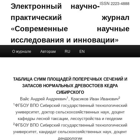
Электронный научно-
ISSN 2223-4888
практический журнал
«Современные научные
исследования и инновации»
Main menu
О журнале
Авторам
RU
EN
Skip to primary content
Skip to secondary content
ТАБЛИЦА СУММ ПЛОЩАДЕЙ ПОПЕРЕЧНЫХ СЕЧЕНИЙ И
ЗАПАСОВ НОРМАЛЬНЫХ ДРЕВОСТОЕВ КЕДРА
СИБИРСКОГО
1
2
Вайс Андрей Андреевич
, Красиков Иван Иванович
1
ФГБОУ ВПО Сибирский государственный технологический
университет, доктор сельскохозяйственных наук, доцент
кафедры лесной таксации, лесоустройства и геодезии
2
ФГБОУ ВПО Сибирский государственный технологический
университет, кандидат сельскохозяйственных наук, доцент
дендрологии