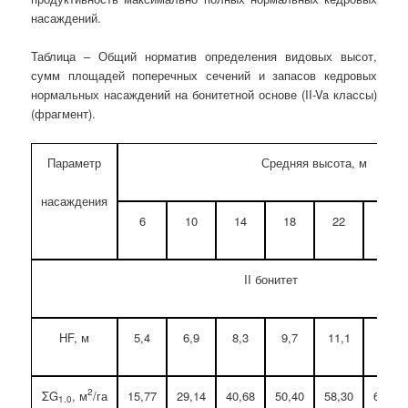
насаждений.
Таблица – Общий норматив определения видовых высот,
сумм площадей поперечных сечений и запасов кедровых
нормальных насаждений на бонитетной основе (II-Va классы)
(фрагмент).
Параметр
Средняя высота, м
насаждения
6
10
14
18
22
26
II бонитет
НF, м
5,4
6,9
8,3
9,7
11,1
12,5
2
ΣG
, м
/га
15,77
29,14
40,68
50,40
58,30
64,38
1.0