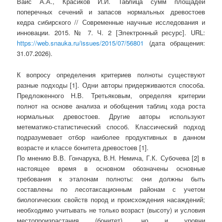
Вайс А.А., Красиков И.И. Таблица сумм площадей
поперечных сечений и запасов нормальных древостоев
кедра сибирского // Современные научные исследования и
инновации. 2015. № 7. Ч. 2 [Электронный ресурс]. URL:
https://web.snauka.ru/issues/2015/07/56801
(дата обращения:
31.07.2026).
К вопросу определения критериев полноты существуют
разные подходы [1]. Одни авторы придерживаются способа.
Предложенного Н.В. Третьяковым, определяя критерии
полнот на основе анализа и обобщения таблиц хода роста
нормальных древостоев. Другие авторы используют
метематико-статистический способ. Классический подход
подразумевает отбор наиболее продуктивных в данном
возрасте и классе бонитета древостоев [1].
По мнению В.В. Гончарука, В.Н. Немича, Г.К. Субочева [2] в
настоящее время в основном обозначены основные
требования к эталонам полноты: они должны быть
составлены по лесотаксационным районам с учетом
биологических свойств пород и происхождения насаждений;
необходимо учитывать не только возраст (высоту) и условия
местопроизрастания (бонитет), но и уровни