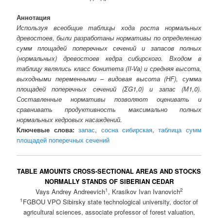
Аннотация
Используя всеобщие таблицы хода роста нормальных
древостоев, были разработаны нормативы по определению
сумм площадей поперечных сечений и запасов полных
(нормальных) древостоев кедра сибирского. Входом в
таблицу являлись класс бонитета (II-Va) и средняя высота,
выходными переменными – видовая высота (НF), сумма
площадей поперечных сечений (ΣG1,0) и запас (М1,0).
Составленные нормативы позволяют оценивать и
сравнивать продуктивность максимально полных
нормальных кедровых насаждений.
Ключевые слова:
запас
,
сосна сибирская
,
таблица сумм
площадей поперечных сечений
TABLE AMOUNTS CROSS-SECTIONAL AREAS AND STOCKS
NORMALLY STANDS OF SIBERIAN CEDAR
1
2
Vays Andrey Andreevich
, Krasikov Ivan Ivanovich
1
FGBOU VPO Sibirsky state technological university, doctor of
agricultural sciences, associate professor of forest valuation,