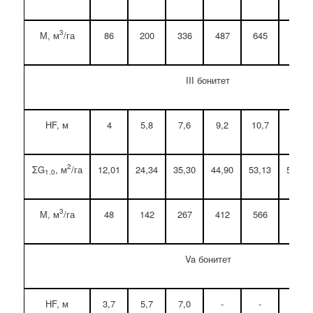
3
М, м
/га
86
200
336
487
645
803
III бонитет
НF, м
4
5,8
7,6
9,2
10,7
12,0
2
ΣG
, м
/га
12,01
24,34
35,30
44,90
53,13
59,99
1.0
3
М, м
/га
48
142
267
412
566
721
Va бонитет
НF, м
3,7
5,7
7,0
-
-
-