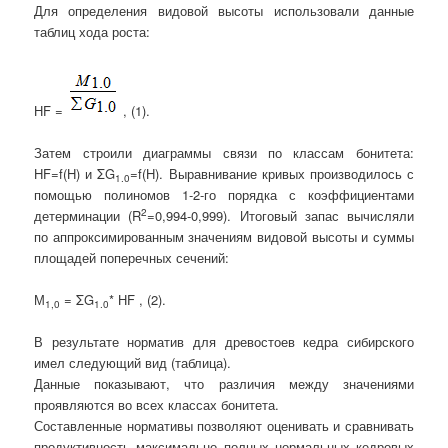
Для определения видовой высоты использовали данные
таблиц хода роста:
НF =
, (1).
Затем строили диаграммы связи по классам бонитета:
HF=f(H) и
Σ
G
=f(H). Выравнивание кривых производилось с
1.0
помощью полиномов 1-2-го порядка с коэффициентами
2
детерминации (R
=0,994-0,999). Итоговый запас вычисляли
по аппроксимированным значениям видовой высоты и суммы
площадей поперечных сечений:
М
= Σ
G
* НF , (2).
1,0
1.0
В результате норматив для древостоев кедра сибирского
имел следующий вид (таблица).
Данные показывают, что различия между значениями
проявляются во всех классах бонитета.
Составленные нормативы позволяют оценивать и сравнивать
продуктивность максимально полных нормальных кедровых