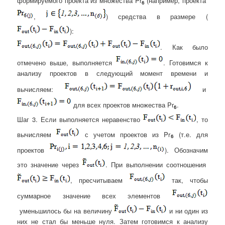
формируемого проекта из множества Pr
(например, проекта
6
,
) средства в размере (
):
. Как было
отмечено выше, выполняется
. Готовимся к
анализу проектов в следующий момент времени и
вычисляем:
и
для всех проектов множества Pr
.
6
Шаг 3. Если выполняется неравенство
, то
вычисляем
с учетом проектов из Pr
(т.е. для
6
проектов
). Обозначим
это значение через
. При выполнении соотношения
, пресчитываем
так, чтобы
суммарное значение всех элементов
уменьшилось бы на величину
и ни один из
них не стал бы меньше нуля. Затем готовимся к анализу