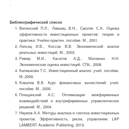
.
Библиографический список
Виленский П.Л., Лившиц В.Н., Смоляк С.А. Оценка
эффективности инвестиционных проектов: теория и
практика: Учебно-практич. пособие. М., 2001.
Липсиц И.В., Коссов В.В. Экономический анализ
реальных инвестиций. М., 2003.
Ример М.И., Касатов А.Д., Матиенко Н.Н.
Экономическая оценка инвестиций. СПб., 2008.
Калмыкова Т.С. Инвестиционный анализ: учеб. пособие.
М..2009.
Ковалев В.В. Курс финансовых вычислений: учеб.
пособие. М., 2005.
Плещинский А.С. Оптимизация межфирменных
взаимодействий и внутрифирменных управленческих
решений. М., 2004.
Наумов А.А. Методы анализа и синтеза инвестиционных
проектов. Эффективность, риски, управление. LAP
LAMBERT Academic Publishing, 2013.