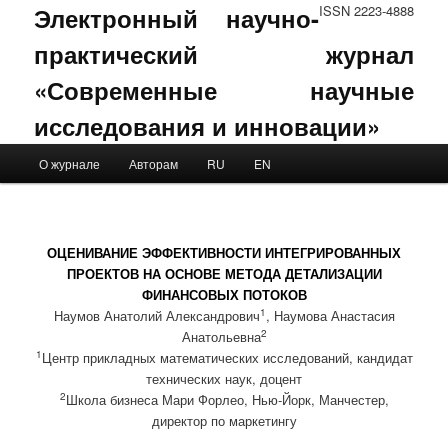
Электронный научно-
ISSN 2223-4888
практический журнал
«Современные научные
исследования и инновации»
Main menu
О журнале
Авторам
RU
EN
Skip to primary content
Skip to secondary content
ОЦЕНИВАНИЕ ЭФФЕКТИВНОСТИ ИНТЕГРИРОВАННЫХ
ПРОЕКТОВ НА ОСНОВЕ МЕТОДА ДЕТАЛИЗАЦИИ
ФИНАНСОВЫХ ПОТОКОВ
1
Наумов Анатолий Александрович
, Наумова Анастасия
2
Анатольевна
1
Центр прикладных математических исследований, кандидат
технических наук, доцент
2
Школа бизнеса Мари Форлео, Нью-Йорк, Манчестер,
директор по маркетингу