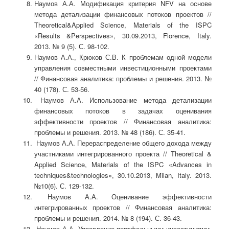
Наумов А.А. Модификация критерия NFV на основе
метода детализации финансовых потоков проектов //
Theoretical&Applied Science, Materials of the ISPC
«Results &Perspectives», 30.09.2013, Florence, Italy.
2013. № 9 (5). С. 98-102.
Наумов А.А., Крюков С.В. К проблемам одной модели
управления совместными инвестиционными проектами
// Финансовая аналитика: проблемы и решения. 2013. №
40 (178). С. 53-56.
Наумов А.А. Использование метода детализации
финансовых потоков в задачах оценивания
эффективности проектов // Финансовая аналитика:
проблемы и решения. 2013. № 48 (186). С. 35-41.
Наумов А.А. Перераспределение общего дохода между
участниками интегрированного проекта // Theoretical &
Applied Science, Materials of the ISPC «Advances in
techniques&technologies», 30.10.2013, Milan, Italy. 2013.
№10(6). С. 129-132.
Наумов А.А. Оценивание эффективности
интегрированных проектов // Финансовая аналитика:
проблемы и решения. 2014. № 8 (194). С. 36-43.
Наумов А.А. Управление портфельными инвестициями.