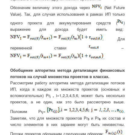
Обозначим величину этого дохода через
(Net Future
Value). Так, для случая использования в рамках ИП только
одного проекта для аккумулирования средств (
)
выражение для дохода будет иметь вид:
. Для
переменной ставки
–
.
Обобщение алгоритма метода детализации финансовых
потоков на случай множества проектов в классах.
Рассмотрим работу алгоритма метода детализации потоков
ИП, когда в каждом из множеств проектов (основных и
вспомогательных) Pr
,
i=1,2,3,4,5,6, может быть несколько
i
проектов, а не один, как это было рассмотрено выше.
Положим Pr
=
.
i
Заметим, что для множеств проектов Pr
и Pr
их состав и
5
6
число элементов в них заранее могут быть неизвестны.
Потоки проектов обозначим следующим образом:
,