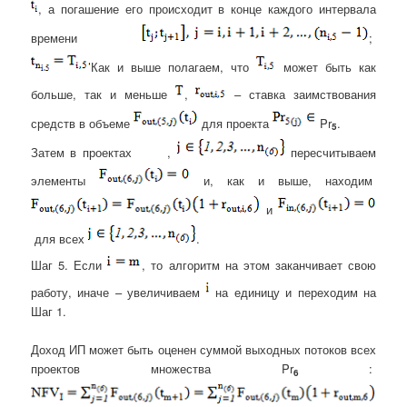
, а погашение его происходит в конце каждого интервала
времени
;
Как и выше полагаем, что
может быть как
больше, так и меньше
,
– ставка заимствования
средств в объеме
для проекта
Pr
.
5
Затем в проектах
,
пересчитываем
элементы
и, как и выше, находим
и
для всех
.
Шаг 5. Если
, то алгоритм на этом заканчивает свою
работу, иначе – увеличиваем
на единицу и переходим на
Шаг 1.
Доход ИП может быть оценен суммой выходных потоков всех
проектов множества Pr
:
6