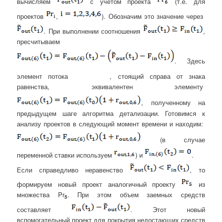
вычисляем
с учетом проекта
(т.е. для
проектов
,
). Обозначим это значение через
. При выполнении соотношения
,
пресчитываем
. Здесь
элемент потока
, стоящий справа от знака
равенства, эквивалентен элементу
, полученному на
предыдущем шаге алгоритма детализации. Готовимся к
анализу проектов в следующий момент времени и находим:
(в случае
переменной ставки используем
) и
.
Если справедливо неравенство
, то
формируем новый проект аналогичный проекту
из
множества Pr
. При этом объем заемных средств
5
составляет
. Этот новый
вспомогательный проект для покрытия недостающих средств