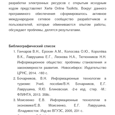
разработки электронных ресурсов с открытым исходным
кодом представляет Xerte Online Toolkits. Вокруг данного
программного обеспечения сформировалось активное
международное сетевое сообщество разработчиков и
пользователей, которые обмениваются опытом работы,
обсуждают проблемы, делятся результатами.
Библиографический список
Гончаров В.Н., Ерохин А.М., Колосова О.Ю., Королёва
В.К., Лаврушина Е.Г., Леонова Н.А., Тютюнников Н.Н.
Информационное общество: проблемы становления и
закономерности развития. -Новосибирск: Издательство
ЦРНС, 2014. -183 с.
Бочарников, В.Н. Информационные технологии в
туризме: Учеб. пособие/В.Н. Бочарников, Е.Г.
Лаврушина, Я.Ю. Блиновская. -2-е изд. стер. -М.:
ФЛИНТА, 2013. 358с.
Моисеенко Е.В. Информационные технологии в
экономике/Е.В. Моисеенко, Е.Г. Лаврушина.
-Владивосток: Изд-во ВГУЭС, 2005, 231 с.