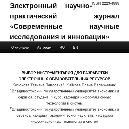
Электронный научно-
ISSN 2223-4888
практический журнал
«Современные научные
исследования и инновации»
Main menu
О журнале
Авторам
RU
EN
Skip to primary content
Skip to secondary content
ВЫБОР ИНСТРУМЕНТАРИЯ ДЛЯ РАЗРАБОТКИ
ЭЛЕКТРОННЫХ ОБРАЗОВАТЕЛЬНЫХ РЕСУРСОВ
1
2
Козюкова Татьяна Павловна
, Кийкова Елена Валерьевна
1
Владивостокский государственный университет экономики и
сервиса, студент, 4 курс, кафедра информационных
технологий и систем
2
Владивостокский государственный университет экономики и
сервиса, кандидат экономических наук, зав. кафедрой
информационных технологий и систем