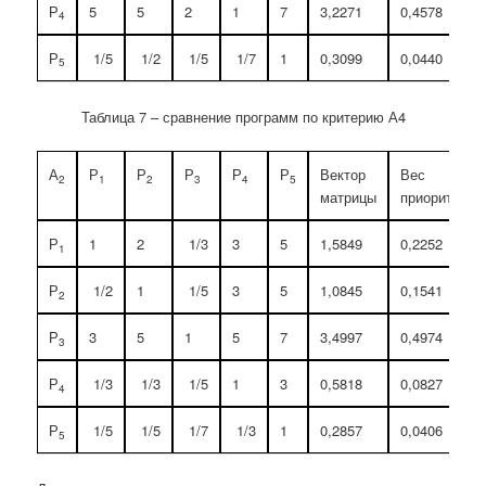
Р
5
5
2
1
7
3,2271
0,4578
4
Р
1/5
1/2
1/5
1/7
1
0,3099
0,0440
5
Таблица 7 – сравнение программ по критерию А4
А
Р
Р
Р
Р
Р
Вектор
Вес
2
1
2
3
4
5
матрицы
приоритетов
Р
1
2
1/3
3
5
1,5849
0,2252
1
Р
1/2
1
1/5
3
5
1,0845
0,1541
2
Р
3
5
1
5
7
3,4997
0,4974
3
Р
1/3
1/3
1/5
1
3
0,5818
0,0827
4
Р
1/5
1/5
1/7
1/3
1
0,2857
0,0406
5