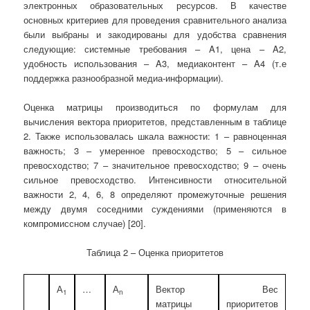
электронных образовательных ресурсов. В качестве
основных критериев для проведения сравнительного анализа
были выбраны и закодированы для удобства сравнения
следующие: системные требования – A1, цена – A2,
удобность использования – A3, медиаконтент – A4 (т.е
поддержка разнообразной медиа-информации).
Оценка матрицы производиться по формулам для
вычисления вектора приоритетов, представленным в таблице
2. Также использовалась шкала важности: 1 – равноценная
важность; 3 – умеренное превосходство; 5 – сильное
превосходство; 7 – значительное превосходство; 9 – очень
сильное превосходство. Интенсивности относительной
важности 2, 4, 6, 8 определяют промежуточные решения
между двумя соседними суждениями (применяются в
компромиссном случае) [20].
Таблица 2 – Оценка приоритетов
А
…
А
Вектор
Вес
1
n
матрицы
приоритетов