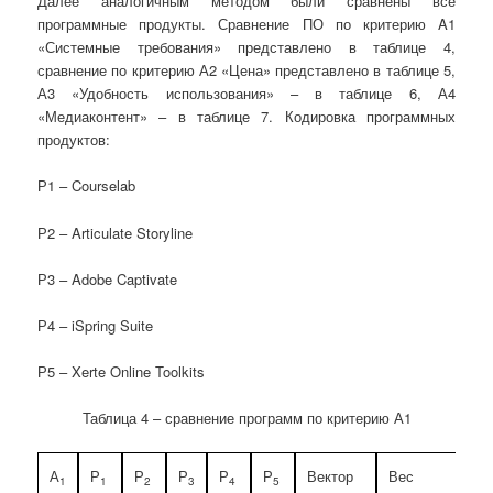
Далее аналогичным методом были сравнены все
программные продукты. Сравнение ПО по критерию A1
«Системные требования» представлено в таблице 4,
сравнение по критерию А2 «Цена» представлено в таблице 5,
А3 «Удобность использования» – в таблице 6, А4
«Медиаконтент» – в таблице 7. Кодировка программных
продуктов:
Р1 – Courselab
Р2 – Articulate Storyline
Р3 – Adobe Captivate
Р4 – iSpring Suite
Р5 – Xerte Online Toolkits
Таблица 4 – сравнение программ по критерию А1
А
Р
Р
Р
Р
Р
Вектор
Вес
1
1
2
3
4
5