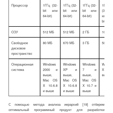
Процессор
1ГГц (32-
1ГГц (32-
1ГГц (32-
1ГГц
bit или
bit или
bit или
(32-bit
64-bit)
64-bit)
64-bit)
или 6
bit)
ОЗУ
512 МБ
512 МБ
2 ГБ
1024 
Свободное
80 МБ
670 МБ
3 ГБ
500 М
дисковое
пространство
Операционная
Windows
Windows
Windows
Windo
система
2000 и
XP и
7 и
XP 
выше,
выше,
выше,
выше
Mac OS
Mac OS
Mac OS
X 10.6.8
X 10.6.8
X 10.7 и
и выше
и выше
выше
С помощью метода анализа иерархий [19] отберем
оптимальный программный продукт для разработки