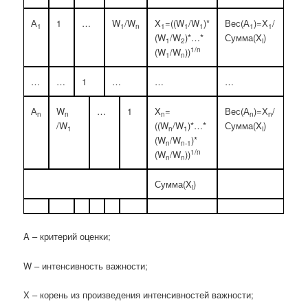
А
1
…
W
/W
X
=((W
/W
)*
Вес(А
)=Х
/
1
1
n
1
1
1
1
1
(W
/W
)*…*
Сумма(X
)
1
2
i
1/n
(W
/W
))
1
n
…
…
1
…
…
…
А
W
…
1
X
=
Вес(А
)=Х
/
n
n
n
n
n
/W
((W
/W
)*…*
Сумма(X
)
1
n
1
i
(W
/W
)*
n
n-1
1/n
(W
/W
))
n
n
Сумма(X
)
i
A – критерий оценки;
W – интенсивность важности;
X – корень из произведения интенсивностей важности;