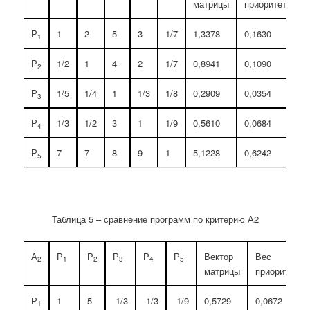
матрицы
приоритетов
Р
1
2
5
3
1/7
1,3378
0,1630
1
Р
1/2
1
4
2
1/7
0,8941
0,1090
2
Р
1/5
1/4
1
1/3
1/8
0,2909
0,0354
3
Р
1/3
1/2
3
1
1/9
0,5610
0,0684
4
Р
7
7
8
9
1
5,1228
0,6242
5
Таблица 5 – сравнение программ по критерию А2
А
Р
Р
Р
Р
Р
Вектор
Вес
2
1
2
3
4
5
матрицы
приоритетов
Р
1
5
1/3
1/3
1/9
0,5729
0,0672
1