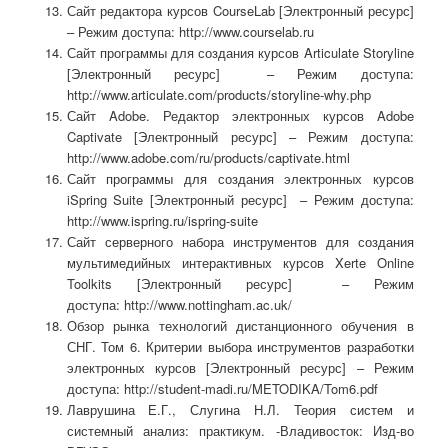
Сайт редактора курсов CourseLab [Электронный ресурс]
– Режим доступа: http://www.courselab.ru
Сайт программы для создания курсов Articulate Storyline
[Электронный ресурс] – Режим доступа:
http://www.articulate.com/products/storyline-why.php
Сайт Adobe. Редактор электронных курсов Adobe
Captivate [Электронный ресурс] – Режим доступа:
http://www.adobe.com/ru/products/captivate.html
Сайт программы для создания электронных курсов
iSpring Suite [Электронный ресурс] – Режим доступа:
http://www.ispring.ru/ispring-suite
Сайт серверного набора инструментов для создания
мультимедийных интерактивных курсов Xerte Online
Toolkits [Электронный ресурс] – Режим
доступа: http://www.nottingham.ac.uk/
Обзор рынка технологий дистанционного обучения в
СНГ. Том 6. Критерии выбора инструментов разработки
электронных курсов [Электронный ресурс] – Режим
доступа: http://student-madi.ru/METODIKA/Tom6.pdf
Лаврушина Е.Г., Слугина Н.Л. Теория систем и
системный анализ: практикум. -Владивосток: Изд-во