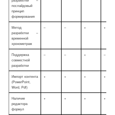
разработки –
послайдовый
принцип
формирования
Метод
–
–
+
+
разработки –
временной
хронометраж
Поддержка
–
–
+
–
совместной
разработки
Импорт контента
+
+
+
+
(PowerPoint,
Word, Pdf)
Наличие
+
+
+
+
редактора
формул