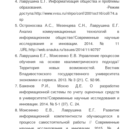
Лаврушина Е.Г. Информатизация общества и проблемы
образования. -Режим
доступа:http://www.vvsu.ru/niirpo/conf/2001oct16/coll/74.a
sp
Остроносова А.С., Мезенцева С.Н., Лаврушина Е.Г.
Анализ коммуникационных технологий в
информационном обществе//Современные научные
исследования и инновации. 2014. № 11
.URL:http://web.snauka.ru/issues/2014/11/40797
Лаврушина Е.Г., Моисеенко Е.В. Управление процессом
обучения на основе квалиметрического подхода//
Территория новых возможностей. Вестник
Владивостокского государственного университета
экономики и сервиса. 2013. № 3 (21). С. 92-96.
Баженов Р.И., Мохно Д.Е. О разработке
информационной системы по учету оценочных средств
в университете//Современные научные исследования и
инновации. 2014. № 5-1 (37). С. 24.
Моисеенко Е.В., Лаврушина Е.Г. Развитие
информационной компетентности обучающегося в
процессе самостоятельной работы // Современные
научные исследования и инновации. 2015. № 4