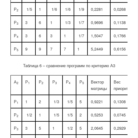
Р
1/5
1
1/6
1/6
1/9
0,2281
0,0268
2
Р
3
6
1
1/3
1/7
0,9696
0,1138
3
Р
3
6
3
1
1/7
1,5047
0,1766
4
Р
9
9
7
7
1
5,2449
0,6156
5
Таблица 6 – сравнение программ по критерию А3
А
Р
Р
Р
Р
Р
Вектор
Вес
2
1
2
3
4
5
матрицы
приоритетов
Р
1
2
1/3
1/5
5
0,9221
0,1308
1
Р
1/2
1
1/5
1/5
2
0,5253
0,0745
2
Р
3
5
1
1/2
5
2,0645
0,2929
3