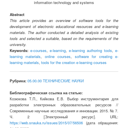
information technology and systems
Abstract
This article provides an overview of software tools for the
development of electronic educational resources and e-learning
materials. The author conducted a detailed analysis of existing
tools and selected a suitable, based on the requirements of the
university.
Keywords:
e-courses
,
e-learning
,
e-learning authoring tools
,
e-
learning materials
,
online courses
,
software for creating e-
learning materials
,
tools for the creation e-learning courses
Рубрика:
05.00.00 ТЕХНИЧЕСКИЕ НАУКИ
Библиографическая ссылка на статью:
Козюкова Т.П., Кийкова Е.В. Выбор инструментария для
разработки электронных образовательных ресурсов //
Современные научные исследования и инновации. 2015. № 7.
Ч. 2 [Электронный ресурс]. URL:
https://web.snauka.ru/issues/2015/07/56506
(дата обращения: