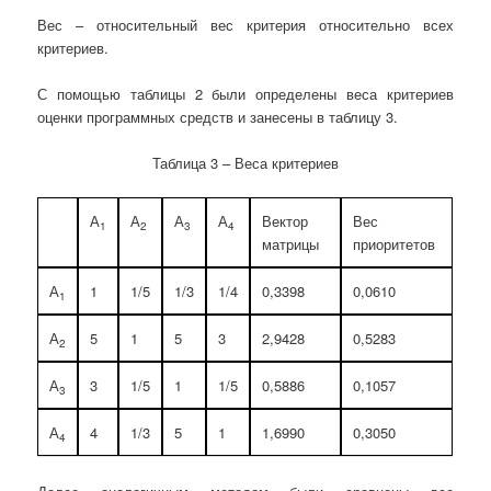
Вес – относительный вес критерия относительно всех
критериев.
С помощью таблицы 2 были определены веса критериев
оценки программных средств и занесены в таблицу 3.
Таблица 3 – Веса критериев
А
А
А
А
Вектор
Вес
1
2
3
4
матрицы
приоритетов
А
1
1/5
1/3
1/4
0,3398
0,0610
1
А
5
1
5
3
2,9428
0,5283
2
А
3
1/5
1
1/5
0,5886
0,1057
3
А
4
1/3
5
1
1,6990
0,3050
4