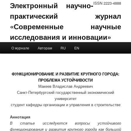
Электронный научно-
ISSN 2223-4888
практический журнал
«Современные научные
исследования и инновации»
Main menu
О журнале
Авторам
RU
EN
Skip to primary content
Skip to secondary content
ФУНКЦИОНИРОВАНИЕ И РАЗВИТИЕ КРУПНОГО ГОРОДА:
ПРОБЛЕМА УСТОЙЧИВОСТИ
Макеев Владислав Андреевич
Санкт-Петербургский государственный экономический
университет
студент кафедры организации и управления в строительстве
Аннотация
В статье исследуются вопросы устойчивого
функционирования и развития крупного города как большой