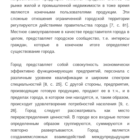
рынке жилой и промышленной недвижимости в тоже время
являются конечными пользователями продукции. Эти
сложные отношения ограниченной городской территории
регулируются действиями правительства города [7, с. 81].
Местное самоуправление в качестве представителя города в
целом, представляет городское сообщество, т.е. интересы
граждан, которые в конечном итоге определяют
существование города.
Город представляет собой совокупность экономически
эффективно функционирующих предприятий, персонала с
различным уровнем квалификации и широким спектром
специальностей [8, с. 25]. С другой стороны, предприятия,
производящие готовую продукцию, продают ее в т.ч., и в
пределах города, в котором они находятся, и, таким образом,
происходит удовлетворение потребностей населения [9, с.
26]. Город следует рассматривать как место
перераспределения ценностей. В городе все входные потоки
определенным образом группируются, суммируются и
повторно развертываются.
Город
является
созданием
сложных взаимодействий между
предыдущим