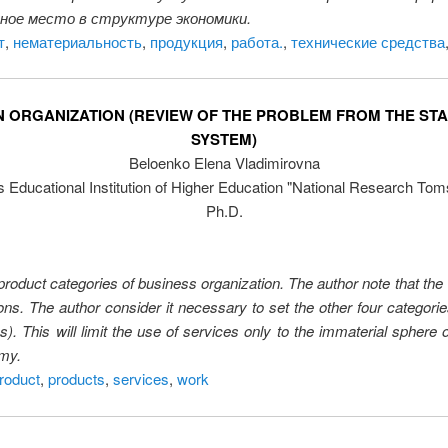
йное место в структуре экономики.
т
,
нематериальность
,
продукция
,
работа.
,
технические средства
AN ORGANIZATION (REVIEW OF THE PROBLEM FROM THE ST
SYSTEM)
Beloenko Elena Vladimirovna
Educational Institution of Higher Education "National Research Tom
Ph.D.
e product categories of business organization. The author note that t
ns. The author consider it necessary to set the other four categori
es). This will limit the use of services only to the immaterial sphere o
omy.
product
,
products
,
services
,
work