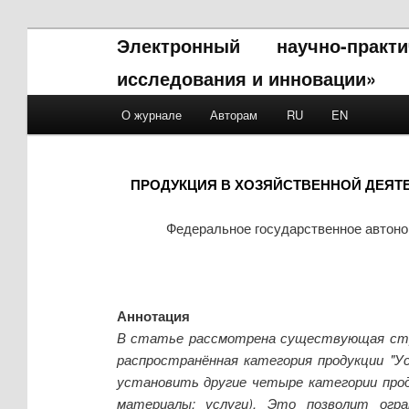
Электронный научно-прак
исследования и инновации»
Main menu
О журнале
Авторам
RU
EN
Skip to primary content
Skip to secondary content
ПРОДУКЦИЯ В ХОЗЯЙСТВЕННОЙ ДЕЯТ
Федеральное государственное автон
Аннотация
В статье рассмотрена существующая стру
распространённая категория продукции "
установить другие четыре категории про
материалы; услуги). Это позволит огр