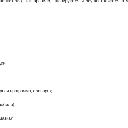
сполнителя), как правило, планируются и осуществляются в
ии:
рная программа, словарь);
мобиля);
азка)”.