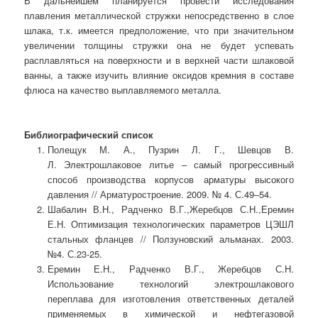
В дальнейшем планируется провести исследования
плавления металлической стружки непосредственно в слое
шлака, т.к. имеется предположение, что при значительном
увеличении толщины стружки она не будет успевать
расплавляться на поверхности и в верхней части шлаковой
ванны, а также изучить влияние оксидов кремния в составе
флюса на качество выплавляемого металла.
Библиографический список
Полещук М. А., Пузрин Л. Г., Шевцов В.
Л. Электрошлаковое литье – самый прогрессивный
способ производства корпусов арматуры высокого
давления // Арматуростроение. 2009. № 4. С.49–54.
Шабалин В.Н., Радченко В.Г.,Жеребцов С.Н.,Еремин
Е.Н. Оптимизация технологических параметров ЦЭШЛ
стальных фланцев // Ползуновский альманах. 2003.
№4. С.23-25.
Еремин Е.Н., Радченко В.Г., Жеребцов С.Н.
Использование технологий электрошлакового
переплава для изготовления ответственных деталей
применяемых в химической и нефтегазовой