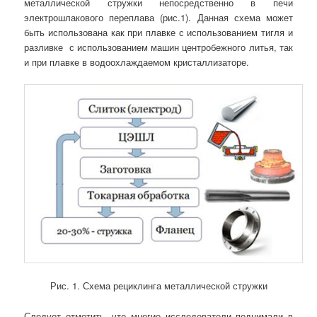
металлической стружки непосредственно в печи
электрошлакового переплава (рис.1). Данная схема может
быть использована как при плавке с использованием тигля и
разливке с использованием машин центробежного литья, так
и при плавке в водоохлаждаемом кристаллизаторе.
Рис. 1. Схема рециклинга металлической стружки
Следует отметить, что многие исследователи поднимали в