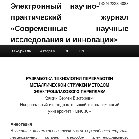
Электронный научно-
ISSN 2223-4888
практический журнал
«Современные научные
исследования и инновации»
Main menu
О журнале
Авторам
RU
EN
Skip to primary content
Skip to secondary content
РАЗРАБОТКА ТЕХНОЛОГИИ ПЕРЕРАБОТКИ
МЕТАЛЛИЧЕСКОЙ СТРУЖКИ МЕТОДОМ
ЭЛЕКТРОШЛАКОВОГО ПЕРЕПЛАВА
Кочкин Сергей Викторович
Национальный исследовательский технологический
университет «МИСиС»
Аннотация
В статье рассмотрена технология переработки стружки
легированных сталей методом электрошлакового