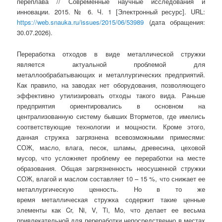
переплава // Современные научные исследования и
инновации. 2015. № 6. Ч. 1 [Электронный ресурс]. URL:
https://web.snauka.ru/issues/2015/06/53989
(дата обращения:
30.07.2026).
Переработка отходов в виде металлической стружки
является актуальной проблемой для
металлообрабатывающих и металлургических предприятий.
Как правило, на заводах нет оборудования, позволяющего
эффективно утилизировать отходы такого вида. Раньше
предприятия ориентировались в основном на
централизованную систему бывших Вторметов, где имелись
соответствующие технологии и мощности. Кроме этого,
данная стружка загрязнена всевозможными примесями:
СОЖ, масло, влага, песок, шламы, древесина, цеховой
мусор, что усложняет проблему ее переработки на месте
образования. Общая загрязненность неосушенной стружки
СОЖ, влагой и маслом составляет 10 – 15 %, что снижает ее
металлургическую ценность. Но в то же
время металлическая стружка содержит такие ценные
элементы как Cr, Ni, V, Ti, Mo, что делает ее весьма
привлекательной для переработки непосредственно в местах