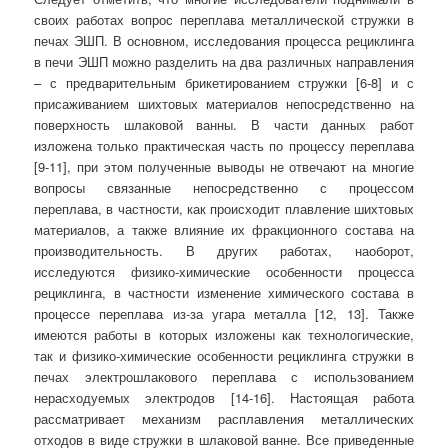
своих работах вопрос переплава металлической стружки в
печах ЭШП. В основном, исследования процесса рециклинга
в печи ЭШП можно разделить на два различных направления
– с предварительным брикетированием стружки [6-8] и с
присаживанием шихтовых материалов непосредственно на
поверхность шлаковой ванны. В части данных работ
изложена только практическая часть по процессу переплава
[9-11], при этом полученные выводы не отвечают на многие
вопросы связанные непосредственно с процессом
переплава, в частности, как происходит плавление шихтовых
материалов, а также влияние их фракционного состава на
производительность. В других работах, наоборот,
исследуются физико-химические особенности процесса
рециклинга, в частности изменение химического состава в
процессе переплава из-за угара металла [12, 13]. Также
имеются работы в которых изложены как технологические,
так и физико-химические особенности рециклинга стружки в
печах электрошлакового переплава с использованием
нерасходуемых электродов [14-16]. Настоящая работа
рассматривает механизм расплавления металлических
отходов в виде стружки в шлаковой ванне. Все приведенные