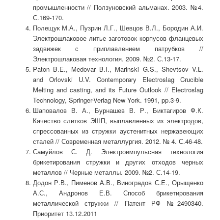
промышленности // Ползуновский альманах. 2003. №4.
С.169-170.
Полещук М.А., Пузрин Л.Г., Шевцов В.Л., Бородин А.И.
Электрошлаковое литье заготовок корпусов фланцевых
задвижек с приплавлением патрубков //
Электрошлаковая технология. 2009. №2. С.13-17.
Paton B.E., Medovar B.I., Marinski G.S., Shevtsov V.L.
and Orlovski U.V. Contemporary Electroslag Crucible
Melting and casting, and its Future Outlook // Electroslag
Technology, Springer-Verlag New York. 1991, pp.3-9.
Шаповалов В. А., Бурнашев В. Р., Биктагиров Ф.К.
Качество слитков ЭШП, выплавленных из электродов,
спрессованных из стружки аустенитных нержавеющих
сталей // Современная металлургия. 2012. № 4. С.46-48.
Самуйлов С. Д. Электроимпульсная технология
брикетирования стружки и других отходов черных
металлов // Черные металлы. 2009. №2. С.14-19.
Додон Р.В., Пименов А.В., Виноградов С.Е., Орыщенко
А.С., Андронов Е.В. Способ брикетирования
металлической стружки // Патент РФ №2490340.
Приоритет 13.12.2011