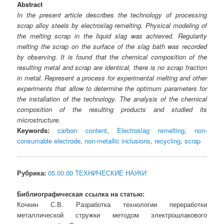
Abstract
In the present article describes the technology of processing
scrap alloy steels by electroslag remelting. Physical modeling of
the melting scrap in the liquid slag was achieved. Regularity
melting the scrap on the surface of the slag bath was recorded
by observing. It is found that the chemical composition of the
resulting metal and scrap are identical, there is no scrap fraction
in metal. Represent a process for experimental melting and other
experiments that allow to determine the optimum parameters for
the installation of the technology. The analysis of the chemical
composition of the resulting products and studied its
microstructure.
Keywords:
carbon content
,
Electroslag remelting
,
non-
consumable electrode
,
non-metallic inclusions
,
recycling
,
scrap
Рубрика:
05.00.00 ТЕХНИЧЕСКИЕ НАУКИ
Библиографическая ссылка на статью:
Кочкин С.В. Разработка технологии переработки
металлической стружки методом электрошлакового