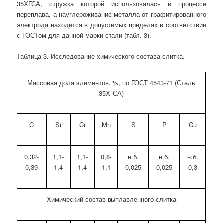
35ХГСА, стружка которой использовалась в процессе
переплава, а науглероживание металла от графитированного
электрода находится в допустимых пределах в соответствии
с ГОСТом для данной марки стали (табл. 3).
Таблица 3. Исследование химического состава слитка.
Массовая доля элементов, %, по ГОСТ 4543-71 (Сталь
35ХГСА)
C
Si
Cr
Mn
S
P
Cu
0,32-
1,1-
1,1-
0,8-
н.б.
н.б.
н.б.
0,39
1,4
1,4
1,1
0,025
0,025
0,3
Химический состав выплавленного слитка