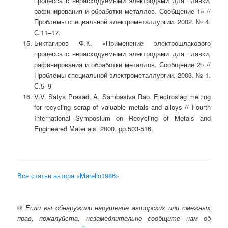
процесса с нерасходуемыми электродами для плавки,
рафинирования и обработки металлов. Сообщение 1» //
Проблемы специальной электрометаллургии. 2002. № 4.
С.11–17.
Биктагиров Ф.К. «Применение электрошлакового
процесса с нерасходуемыми электродами для плавки,
рафинирования и обработки металлов. Сообщение 2» //
Проблемы специальной электрометаллургии. 2003. № 1.
С.5–9
V.V. Satya Prasad, A. Sambasiva Rao. Electroslag melting
for recycling scrap of valuable metals and alloys // Fourth
International Symposium on Recycling of Metals and
Engineered Materials. 2000. pp.503-516.
Все статьи автора «Marello1986»
©
Если вы обнаружили нарушение авторских или смежных
прав, пожалуйста, незамедлительно сообщите нам об