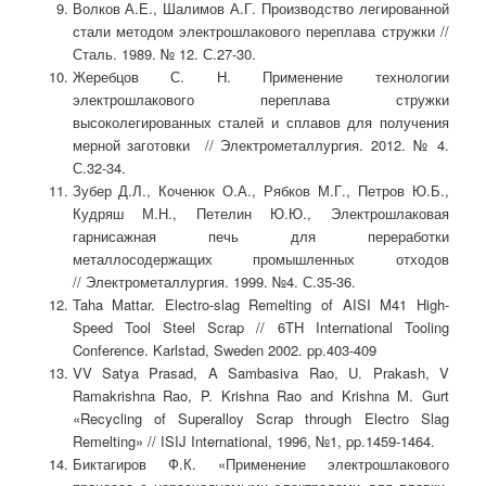
Волков А.Е., Шалимов А.Г. Производство легированной
стали методом электрошлакового переплава стружки //
Сталь. 1989. № 12. С.27-30.
Жеребцов С. Н. Применение технологии
электрошлакового переплава стружки
высоколегированных сталей и сплавов для получения
мерной заготовки // Электрометаллургия. 2012. № 4.
С.32-34.
Зубер Д.Л., Коченюк О.А., Рябков М.Г., Петров Ю.Б.,
Кудряш М.Н., Петелин Ю.Ю., Электрошлаковая
гарнисажная печь для переработки
металлосодержащих промышленных отходов
// Электрометаллургия. 1999. №4. С.35-36.
Taha Mattar. Electro-slag Remelting of AISI M41 High-
Speed Tool Steel Scrap // 6TH International Tooling
Conference. Karlstad, Sweden 2002. pp.403-409
VV Satya Prasad, A Sambasiva Rao, U. Prakash, V
Ramakrishna Rao, P. Krishna Rao and Krishna M. Gurt
«Recycling of Superalloy Scrap through Electro Slag
Remelting» // ISIJ International, 1996, №1, pp.1459-1464.
Биктагиров Ф.К. «Применение электрошлакового