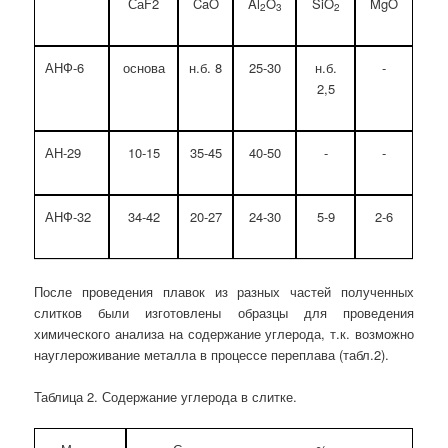
СаF2
CaO
Al
O
SiO
MgO
2
3
2
АНФ-6
основа
н.б. 8
25-30
н.б.
-
2,5
АН-29
10-15
35-45
40-50
-
-
АНФ-32
34-42
20-27
24-30
5-9
2-6
После проведения плавок из разных частей полученных
слитков были изготовлены образцы для проведения
химического анализа на содержание углерода, т.к. возможно
науглероживание металла в процессе переплава (табл.2).
Таблица 2. Содержание углерода в слитке.