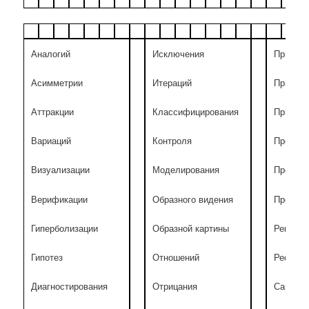
Аналогий
Исключения
Прививо
Асимметрии
Итераций
Прививк
Аттракции
Классифицирования
Придум
Вариаций
Контроля
Прогноз
Визуализации
Моделирования
Проекто
Верификации
Образного видения
Проекци
Гиперболизации
Образной картины
Реконст
Гипотез
Отношений
Рефлек
Диагностирования
Отрицания
Самооц