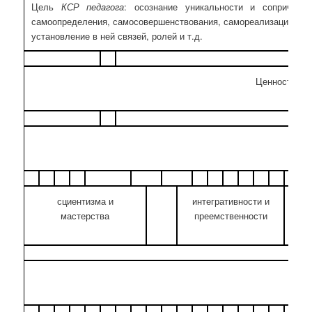
Цель
КСР педагога
: осознание уникальности и сопричаст
самоопределения, самосовершенствования, самореализации, взаи
установление в ней связей, ролей и т.д.
Ценности, но
сциентизма и
интегративности и
мастерства
преемственности