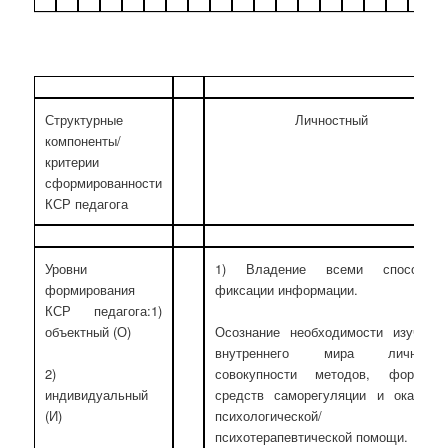
Структурные
Личностный
компоненты/
критерии
сформированности
КСР педагога
Уровни
1) Владение всеми способам
формирования
фиксации информации.
КСР педагога:1)
объектный (О)
Осознание необходимости изучени
внутреннего мира личности
2)
совокупности методов, форм 
индивидуальный
средств саморегуляции и оказани
(И)
психологической/
психотерапевтической помощи.