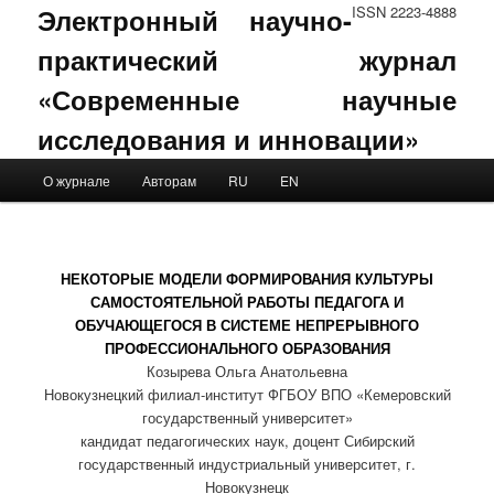
Электронный научно-
ISSN 2223-4888
практический журнал
«Современные научные
исследования и инновации»
Main menu
О журнале
Авторам
RU
EN
Skip to primary content
Skip to secondary content
НЕКОТОРЫЕ МОДЕЛИ ФОРМИРОВАНИЯ КУЛЬТУРЫ
САМОСТОЯТЕЛЬНОЙ РАБОТЫ ПЕДАГОГА И
ОБУЧАЮЩЕГОСЯ В СИСТЕМЕ НЕПРЕРЫВНОГО
ПРОФЕССИОНАЛЬНОГО ОБРАЗОВАНИЯ
Козырева Ольга Анатольевна
Новокузнецкий филиал-институт ФГБОУ ВПО «Кемеровский
государственный университет»
кандидат педагогических наук, доцент Сибирский
государственный индустриальный университет, г.
Новокузнецк