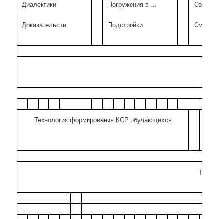
Диалектики
Погружения в …
Сосредо
Доказательств
Подстройки
Смыслов
Технология формирования КСР обучающихся
RP-
Технол