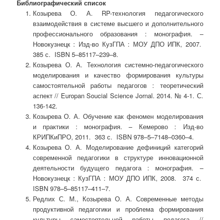
Библиографический список
Козырева О. А. RP-технология педагогического
взаимодействия в системе высшего и дополнительного
профессионального образования : монография. –
Новокузнецк : Изд-во КузГПА : МОУ ДПО ИПК, 2007.
385 с. ISBN 5–85117–239–8.
Козырева О. А. Технология системно-педа­го­гического
моделирования и качество формирования культуры
самостоятельной работы педагогов : теоретический
аспект // Europan Soucial Science Jornal. 2014. № 4-1. С.
136-142.
Козырева О. А. Обучение как феномен моделирования
и практики : монография. – Кемерово : Изд-во
КРИПКиПРО, 2011. 363 с. ISBN 978–5–7148–0360–4.
Козырева О. А. Моделирование дефиниций категорий
современной педагогики в структуре инновационной
деятельности будущего педагога : монография. –
Новокузнецк : КузГПА : МОУ ДПО ИПК, 2008. 374 с.
ISBN 978–5–85117–411–7.
Редлих С. М., Козырева О. А. Современные методы
продуктивной педагогики и проблема формирования
культуры самостоятельной работы педагога //