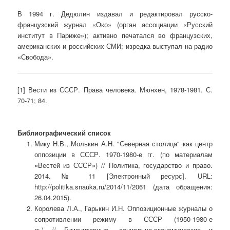
В 1994 г. Дедюлин издавал и редактировал русско-
французский журнал «Око» (орган ассоциации «Русский
институт в Париже»); активно печатался во французских,
американских и российских СМИ; изредка выступал на радио
«Свобода».
[1] Вести из СССР. Права человека. Мюнхен, 1978-1981. С.
70-71; 84.
Библиографический список
Мику Н.В., Молькин А.Н. "Северная столица" как центр
оппозиции в СССР. 1970-1980-е гг. (по материалам
«Вестей из СССР») // Политика, государство и право.
2014. № 11 [Электронный ресурс]. URL:
http://politika.snauka.ru/2014/11/2061 (дата обращения:
26.04.2015).
Королева Л.А., Гарькин И.Н. Оппозиционные журналы о
сопротивлении режиму в СССР (1950-1980-е
гг.) // Гуманитарные, социально-экономические и