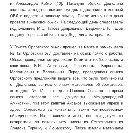
и Александра Кобко [10]. Накануне обыска Дедюлина
задержали, когда он выходил из дома, доставили в местный
ОВД и подвергли личному обыску. После чего у него дома
провели 13-часовой обыск. На следующий день следователь
подполковник М.С. Татоев допрашивал Дедюлина 10 часов
по делу Пореша и об изъятых у Дедюлина материалах.
У Эрнста Орловского обыск прошел 11 марта в рамках дела
№ 12. Орловский был доставлен на обыск прямо с работы.
Обыск проводился сотрудниками Комитета госбезопасности
капитаном В.И. Аксаковым, Георгиевым, Барановым,
Молодцовым и Володиным. Перед проведением обыска
Орловскому предложили выдать все, что было получено им
от Дедюлина, за исключением материалов об Ахматовой,
хотя дело № 12 – это дело Пореша. Сначала во время
обыска отобрали все документы «Международной
Амнистии», при этом капитан Аксаков высказывал упреки в
адрес Орловского за контакты с таким «антисоветским»
объединением. Но, в конечном итоге, все эти документы
возвратили, за исключением писем из Секретариата из
Лондона Турчину и Любарскому. Также изъяли материалы