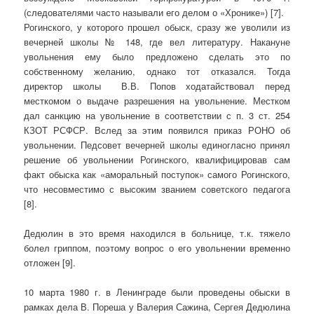
(следователями часто называли его делом о «Хронике») [7].
Рогинского, у которого прошел обыск, сразу же уволили из
вечерней школы № 148, где вел литературу. Накануне
увольнения ему было предложено сделать это по
собственному желанию, однако тот отказался. Тогда
директор школы В.В. Попов ходатайствовал перед
месткомом о выдаче разрешения на увольнение. Местком
дал санкцию на увольнение в соответствии с п. 3 ст. 254
КЗОТ РСФСР. Вслед за этим появился приказ РОНО об
увольнении. Педсовет вечерней школы единогласно принял
решение об увольнении Рогинского, квалифицировав сам
факт обыска как «аморальный поступок» самого Рогинского,
что несовместимо с высоким званием советского педагога
[8].
Дедюлин в это время находился в больнице, т.к. тяжело
болел гриппом, поэтому вопрос о его увольнении временно
отложен [9].
10 марта 1980 г. в Ленинграде были проведены обыски в
рамках дела В. Пореша у Валерия Сажина, Сергея Дедюлина