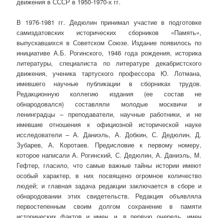
движения в СССР в 1950-1970-х гг.
В 1976-1981 гг. Дедюлин принимал участие в подготовке
самиздатовских исторических сборников «Память»,
выпускавшихся в Советском Союзе. Издание появилось по
инициативе А.Б. Рогинского, 1946 года рождения, историка
литературы, специалиста по литературе декабристского
движения, ученика тартуского профессора Ю. Лотмана,
имевшего научные публикации в сборниках трудов.
Редакционную коллегию издания (ее состав не
обнародовался) составляли молодые москвичи и
ленинградцы – преподаватели, научные работники, и не
имевшие отношения к официозной исторической науке
исследователи – А. Даниэль, А. Добкин, С. Дедюлин, Д.
Зубарев, А. Коротаев. Предисловие к первому номеру,
которое написали А. Рогинский, С. Дедюлин, А. Даниэль, М.
Гефтер, гласило, что самые важные тайны истории имеют
особый характер, в них посвящено огромное количество
людей; и главная задача редакции заключается в сборе и
обнародовании этих свидетельств. Редакция объявляла
первостепенным своим долгом сохранение в памяти
исторических фактов и имен, и, в первую очередь, имен