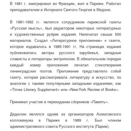
В 1981 г. эмигрировал во Францию, жил в Париже. Работал
преподавателем в Интернате Святого Георгия в Медоне.
В 1981-1992 гг. являлся сотрудником парижской газеты
«Русская мысль», был редактором некоторых литературных
и художественных рубрик издания. Напечатал свыше 500
материалов. Создал «Литературное приложение» к газете,
которое издавалось в 1985-1991 гг. На страницах издания
публиковались авторы русского зарубежья, западные
слависты и литераторы метрополии. В обязательном порядке
каждый номер приложения печатал стихотворения
ленинградских поэтов. Приложение представляло собой
газету, которая рассматривала литературу и искусство, по
аналогии с такими популярными западными изданиями, как
«Times Literary Supplement» или «New-York Review of Books».
Принимал участие в переиздании сборников «Память».
Дедюлин являлся одним из организаторов Ахматовского
коллоквиума в Париже в 1989 г. Был членом
административного совета Русского института (Париж).