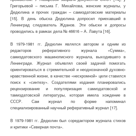
Григорьевой – письма Г. Михайлова, женские журналы, у
Дедюлина и прочих граждан – самиздатовские материалы
[15]. В день обыска Дедюлина допросил приехавший в
Ленинград следователь Жданов. Эти обыски и допросы
проводились в рамках дела № 46616 – А. Лавута [16].
В 1979-1981 гг. Дедюлин являлся автором и одним из
редакторов реферативного журнала «Сумма»,
самиздатовского машинописного журнала, выходившего в
Ленинграде. Журнал объявлял своей задачей помогать
ориентироваться в стремительной и неоднозначной духовно-
нравственной жизни, в качестве «нескромной» цели ставился
поиск к «синтезу». Создателями издания планировались
рецензирование и популяризация самиздатовской и
тамиздатовской литературы, которая имела хождение в
СССР. Сам журнал по форме напоминал
специализированный научный реферативный журнал [17].
В 1979-1981 гг. Дедюлин был соредактором журнала стихов
и критики «Северная почта».