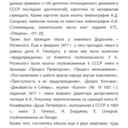
данные примерно о 100 деятелях оппозиционного движения в
СССР последних десятилетий); картотеки по материалам
самиздата. Кроме картотек были изъяты библиография А.Д.
Сахарова; наиболее полная из известных библиография А.И.
Солженицына; значительное число книг; издания ХТС,
«Община», «37» [5].
Также был проведен обыск у знакомого Дедюлина –
Рогинского. Еще в феврале 1977 г. у него проходил обыск в
рамках дела А. Гинзбурга, в июне ему было вынесено
«предупреждение» от Комитета госбезопасности. У А.
Рогинского были изъяты опубликованные в СССР книги и
брошюры «Процесс Промпартии», «Процесс меньшевиков»,
«Постановление о работе врагов народа внутри комсомола»,
«Преступность и ее предупреждение», «Допрос Колчака»,
«Декабристы и Сибирь», журнал «Былое» (№ 16 1921 г.);
изданная 1917 г. книга бывшего директора департамента
полиции А.А. Лопухина; перепечатанная за границей книга Н.
Анциферова «Душа Петербурга», выпущенная в СССР в 1922
г.; книги З. Гиппиус, Н. Бердяева, Е. Олицкой,
опубликованные на Западе.
Кроме того, состоялись обыски еще в двух квартирах, куда