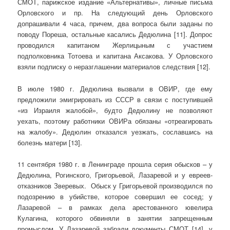
СМОТ, парижское издание «Альтернативы», личные письма
Орловского и пр. На следующий день Орловского
допрашивали 4 часа, причем, два вопроса были заданы по
поводу Пореша, остальные касались Дедюлина [11]. Допрос
проводился капитаном Жерлицыным с участием
подполковника Тотоева и капитана Аксакова. У Орловского
взяли подписку о неразглашении материалов следствия [12].
В июле 1980 г. Дедюлина вызвали в ОВИР, где ему
предложили эмигрировать из СССР в связи с поступившей
«из Израиля жалобой», будто Дедюлину не позволяют
уехать, поэтому работники ОВИРа обязаны «отреагировать
на жалобу». Дедюлин отказался уезжать, сославшись на
болезнь матери [13].
11 сентября 1980 г. в Ленинграде прошла серия обысков – у
Дедюлина, Рогинского, Григорьевой, Лазаревой и у евреев-
отказников Зверевых. Обыск у Григорьевой производился по
подозрению в убийстве, которое совершил ее сосед; у
Лазаревой – в рамках дела арестованного ювелира
Кулагина, которого обвиняли в занятии запрещенным
промыслом. У Лазаревой забрали документы СМОТ [14], у