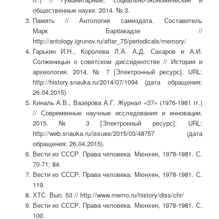
общественные науки. 2014. № 3.
Память // Антология самиздата. Составитель
Марк Барбакадзе //
http://antology.igrunov.ru/after_75/periodicals/memory/
Гарькин И.Н., Королева Л.А. А.Д. Сахаров и А.И.
Солженицын о советском диссидентстве // История и
археология. 2014. № 7 [Электронный ресурс]. URL:
http://history.snauka.ru/2014/07/1094 (дата обращения:
26.04.2015).
Киналь А.В., Вазерова А.Г. Журнал «37» (1976-1981 гг.)
// Современные научные исследования и инновации.
2015. № 3 [Электронный ресурс]. URL:
http://web.snauka.ru/issues/2015/03/48757 (дата
обращения: 26.04.2015).
Вести из СССР. Права человека. Мюнхен, 1978-1981. С.
70-71; 84.
Вести из СССР. Права человека. Мюнхен, 1978-1981. С.
119.
ХТС. Вып. 53 // http://www.memo.ru/history/diss/chr/
Вести из СССР. Права человека. Мюнхен, 1978-1981. С.
100.