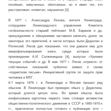
погибших, замученных, оболганных, но и имен тех, кто
расстреливал, клеветал, наушничал [3].
В 1977 г. Александра Ляхова, жителя Ленинграда,
сотрудники Ленинградского управления Комитета
госбезопасности старший лейтенант М.В. Баранов и др.
принуждением и обещаниями заставили написать донос на
некоторых его приятелей, в числе которых были Дедюлин и
Рогинский. Ляхов дал показания, что они давали ему для
микрофильмирования книги, среди которых были
произведения А.И. Солженицына [4], выпуски «Хроники
текущих событий» и др. В мае 1977 г. Ляхов «отрекся» от
собственных показаний, публично заявил о своем
«подметном письме» Инициативной группе по защите прав
человека и МХГ.
6-7 марта 1979 г. в Ленинграде и Москве прошел ряд
обысков. В Ленинграде был проведен обыск у Дедюлина,
который длился целую ночь. Во время обыска была
конфискована картотека первого тома словаря активистов
общественно-политического движения в СССР в 1950-1970-х
гг., практически полностью готового к публикации (это –