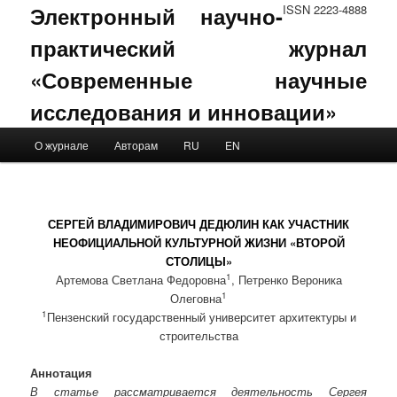
Электронный научно-
ISSN 2223-4888
практический журнал
«Современные научные
исследования и инновации»
Main menu
О журнале
Авторам
RU
EN
Skip to primary content
Skip to secondary content
СЕРГЕЙ ВЛАДИМИРОВИЧ ДЕДЮЛИН КАК УЧАСТНИК
НЕОФИЦИАЛЬНОЙ КУЛЬТУРНОЙ ЖИЗНИ «ВТОРОЙ
СТОЛИЦЫ»
1
Артемова Светлана Федоровна
, Петренко Вероника
1
Олеговна
1
Пензенский государственный университет архитектуры и
строительства
Аннотация
В статье рассматривается деятельность Сергея