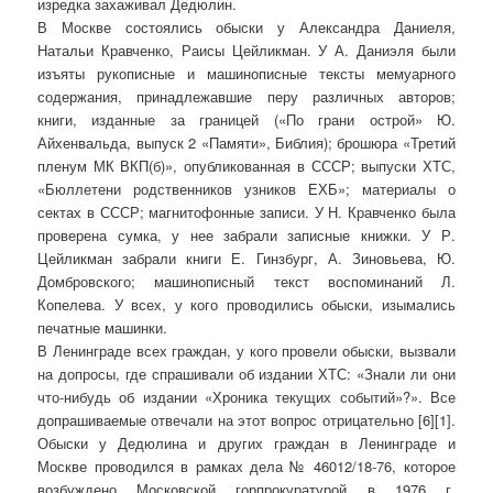
изредка захаживал Дедюлин.
В Москве состоялись обыски у Александра Даниеля,
Натальи Кравченко, Раисы Цейликман. У А. Даниэля были
изъяты рукописные и машинописные тексты мемуарного
содержания, принадлежавшие перу различных авторов;
книги, изданные за границей («По грани острой» Ю.
Айхенвальда, выпуск 2 «Памяти», Библия); брошюра «Третий
пленум МК ВКП(б)», опубликованная в СССР; выпуски ХТС,
«Бюллетени родственников узников ЕХБ»; материалы о
сектах в СССР; магнитофонные записи. У Н. Кравченко была
проверена сумка, у нее забрали записные книжки. У Р.
Цейликман забрали книги Е. Гинзбург, А. Зиновьева, Ю.
Домбровского; машинописный текст воспоминаний Л.
Копелева. У всех, у кого проводились обыски, изымались
печатные машинки.
В Ленинграде всех граждан, у кого провели обыски, вызвали
на допросы, где спрашивали об издании ХТС: «Знали ли они
что-нибудь об издании «Хроника текущих событий»?». Все
допрашиваемые отвечали на этот вопрос отрицательно [6][1].
Обыски у Дедюлина и других граждан в Ленинграде и
Москве проводился в рамках дела № 46012/18-76, которое
возбуждено Московской горпрокуратурой в 1976 г.