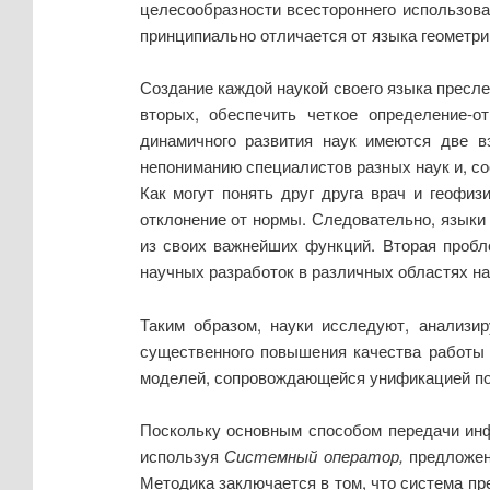
целесообразности всестороннего использова
принципиально отличается от языка геометрии
Создание каждой наукой своего языка пресле
вторых, обеспечить четкое определение-о
динамичного развития наук имеются две в
непониманию специалистов разных наук и, со
Как могут понять друг друга врач и геофиз
отклонение от нормы. Следовательно, языки
из своих важнейших функций. Вторая пробл
научных разработок в различных областях нау
Таким образом, науки исследуют, анализ
существенного повышения качества работы 
моделей, сопровождающейся унификацией пол
Поскольку основным способом передачи инф
используя
Системный оператор,
предложен
Методика заключается в том, что система пр