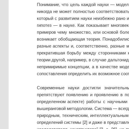
Понимание, что цель каждой науки — модел
никогда не может полностью соответствоват
который с развитием науки неизбежно рано 
гипотез — в науке. Как показывает многове
примеров чему множество, или основой боле
возникает обобщающая теория. Понадобились
разные аспекты и, соответственно, разные м
прекратившая борьбу между сторонниками к
теории другой, например, в случае дальтони
непримиримые концепции, а в качестве моде
сопоставления определить их возможное соо
Современные науки достигли значительн
препятствуют появлению и проявлению в по
определенном аспекте) работы с научными
вышеранговой методологии. Система — всегда
природным, техническим, интеллектуальным и
определений системы [2] и даже в представл
исследователя, конструктора” [3, с. 26], н