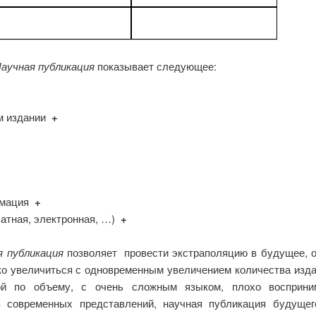
аучная публикация
показывает следующее:
ом издании
+
-
рмация
+
чатная, электронная, …)
+
я публикация
позволяет провести экстраполяцию в будущее, о
о увеличиться с одновременным увеличением количества издан
ой по объему, с очень сложным языком, плохо восприни
 современных представлений, научная публикация будущег