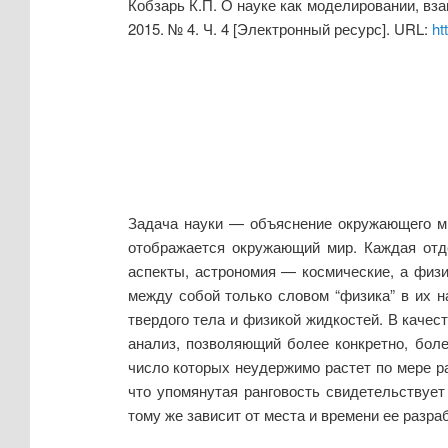
Кобзарь К.П. О науке как моделировании, вз
2015. № 4. Ч. 4 [Электронный ресурс]. URL:
ht
Задача науки — объяснение окружающего ми
отображается окружающий мир. Каждая отде
аспекты, астрономия — космические, а физи
между собой только словом “физика” в их н
твердого тела и физикой жидкостей. В каче
анализ, позволяющий более конкретно, бол
число которых неудержимо растет по мере р
что упомянутая ранговость свидетельствует
тому же зависит от места и времени ее разра