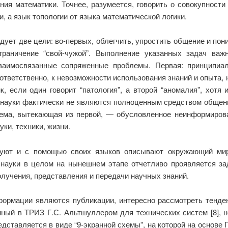
ния математики. Точнее, разумеется, говорить о совокупности
, а язык топологии от языка математической логики.
дует две цели: во-первых, облегчить, упростить общение и пон
тграничение “свой-чужой”. Выполнение указанных задач важ
заимосвязанные сопряженные проблемы. Первая: принципиа
ответственно, к невозможности использования знаний и опыта, 
ик, если один говорит “патология”, а второй “аномалия”, хот
 науки фактически не являются полноценным средством общени
ема, вытекающая из первой, — обусловленное неинформирова
ки, техники, жизни.
ируют и с помощью своих языков описывают окружающий мир
науки в целом на нынешнем этапе отчетливо проявляется з
учения, представления и передачи научных знаний.
ормации являются публикации, интересно рассмотреть тенденц
ный в ТРИЗ Г.С. Альтшуллером для технических систем [8], н
едставляется в виде “9-экранной схемы”, на которой на основ