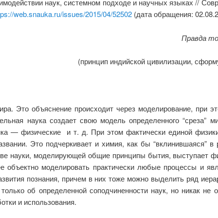
аимодействии наук, системном подходе и научных языках // Со
tps://web.snauka.ru/issues/2015/04/52502
(дата обращения: 02.08.2
Правда то
(принцип индийской цивилизации, сформ
ра. Это объяснение происходит через моделирование, при эт
льная наука создает свою модель определенного “среза” ми
ка — физические и т. д. При этом фактически единой физики 
азвании. Это подчеркивает и химия, как бы “вклинившаяся” в 
стве науки, моделирующей общие принципы бытия, выступает 
ее объектно моделировать практически любые процессы и яв
азвития познания, причем в них тоже можно выделить ряд иера
 только об определенной соподчиненности наук, но никак не о
ботки и использования.