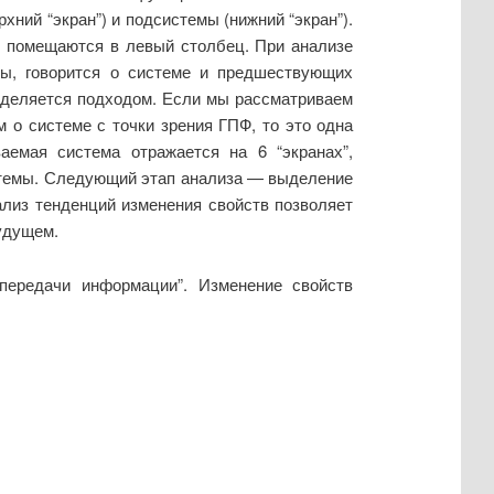
хний “экран”) и подсистемы (нижний “экран”).
е помещаются в левый столбец. При анализе
ны, говорится о системе и предшествующих
пределяется подходом. Если мы рассматриваем
о системе с точки зрения ГПФ, то это одна
аемая система отражается на 6 “экранах”,
истемы. Следующий этап анализа — выделение
ализ тенденций изменения свойств позволяет
удущем.
ередачи информации”. Изменение свойств