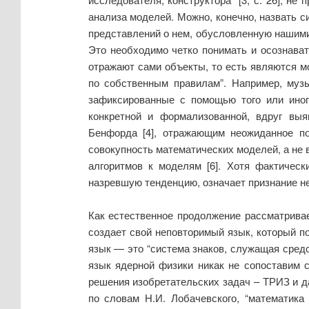
анализа моделей. Можно, конечно, назвать с
представлений о нем, обусловленную нашими 
Это необходимо четко понимать и осознава
отражают сами объекты, то есть являются 
по собственным правилам”. Например, муз
зафиксированные с помощью того или иног
конкретной и формализованной, вдруг вы
Бенфорда [4], отражающим неожиданное по
совокупность математических моделей, а не 
алгоритмов к моделям [6]. Хотя фактическ
назревшую тенденцию, означает признание н
Как естественное продолжение рассматрива
создает свой неповторимый язык, который 
язык — это “система знаков, служащая средс
язык ядерной физики никак не сопоставим 
решения изобретательских задач – ТРИЗ и да
по словам Н.И. Лобачевского, “математика