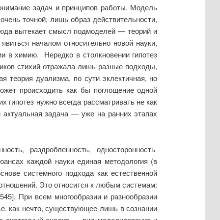
онимание задач и принципов работы. Модель
очень точной, лишь образ действительности,
тсюда вытекает смысл подмоделей — теорий и
 явиться началом относительно новой науки,
ии в химию. Нередко в столкновении гипотез
ников стихий отражала лишь разные подходы,
ая теория дуализма, по сути эклектичная, но
может происходить как бы поглощение одной
х гипотез нужно всегда рассматривать не как
и актуальная задача — уже на ранних этапах
ость, раздробленность, односторонность
юансах каждой науки единая методология (в
нове системного подхода как естественной
 отношений. Это относится к любым системам:
 545]. При всем многообразии и разнообразии
.е. как нечто, существующее лишь в сознании
ь, а системный анализ — вид моделирования и