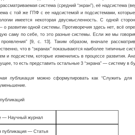
рассматриваемая система (средний “экран”), её надсистема (вер
ема с той же ГПФ с ее надсистемой и подсистемами, которы
нологии имеется некоторая двусмысленность. С одной сторо
й — о развитии одной системы. Противоречия здесь нет, всё о
 саму по себе, то это разные системы. Если же мы говорим 
роявления” [9, с. 13]. Таким образом, вначале рассматрив
ственно, что в “экранах” показываются наиболее типичные с
ем и подсистем, которые изменились в процессе развития. Ан
щее, то есть представить остальные 3 “экрана” — систему в б
ная публикация
можно сформулировать как “Служить для п
 уменьшение.
 публикаций
е — Научный журнал
 публикация — Статья