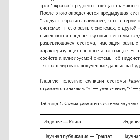
трех “экранах” среднего столбца отражаются 
После этого определяется предыдущая сист
“следует обратить внимание, что в терми
системах, т. е. о разных системах, с друго
нынешнюю и предшествующие системы каждую
развивающаяся система, имеющая разные п
характеризующих прошлое и настоящее. Есте
свойств анализируемой системы, её надсист
экстраполировать полученные данные на буду
Главную полезную функция системы
Науч
отражается знаками: “
+
” — увеличение, “
-
” —
Таблица 1. Схема развития системы научных
Издание — Книга
Издани
Научная публикация — Трактат
Научная