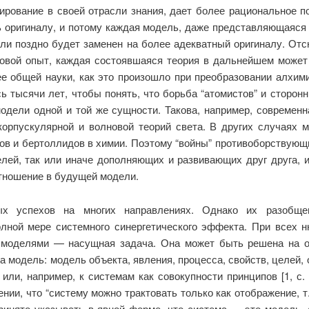
ирование в своей отрасли знания, дает более рациональное п
ь оригиналу, и потому каждая модель, даже представляющаяся 
или поздно будет заменен на более адекватный оригиналу. О
ковой опыт, каждая состоявшаяся теория в дальнейшем может
е общей науки, как это произошло при преобразовании алхим
 тысячи лет, чтобы понять, что борьба “атомистов” и сторон
одели одной и той же сущности. Такова, например, современн
орпускулярной и волновой теорий света. В других случаях 
дов и бертоллидов в химии. Поэтому “войны” противоборствующи
лей, так или иначе дополняющих и развивающих друг друга, 
тношение в будущей модели.
ых успехов на многих направлениях. Однако их разобщенн
лной мере системного синергетического эффекта. При всех н
 моделями — насущная задача. Она может быть решена на ос
 модель: модель объекта, явления, процесса, свойств, целей,
ли, например, к системам как совокупности принципов [1, с.
ении, что “систему можно трактовать только как отображение, т
е принято указывать в явной форме, что система — это модел