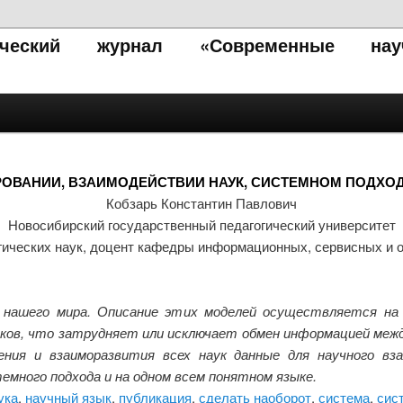
тический журнал «Современные нау
РОВАНИИ, ВЗАИМОДЕЙСТВИИ НАУК, СИСТЕМНОМ ПОДХО
Кобзарь Константин Павлович
Новосибирский государственный педагогический университет
гических наук, доцент кафедры информационных, сервисных и
 нашего мира. Описание этих моделей осуществляется на
ков, что затрудняет или исключает обмен информацией межд
ния и взаиморазвития всех наук данные для научного вз
темного подхода и на одном всем понятном языке.
ука
,
научный язык
,
публикация
,
сделать наоборот
,
система
,
сис