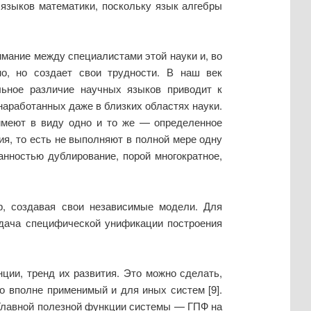
 языков математики, поскольку язык алгебры
имание между специалистами этой науки и, во
но, но создает свои трудности. В наш век
льное различие научных языков приводит к
наработанных даже в близких областях науки.
я имеют в виду одно и то же — определенное
я, то есть не выполняют в полной мере одну
нностью дублирование, порой многократное,
, создавая свои независимые модели. Для
адача специфической унификации построения
ии, тренд их развития. Это можно сделать,
о вполне применимый и для иных систем [9].
е Главной полезной функции системы — ГПФ на