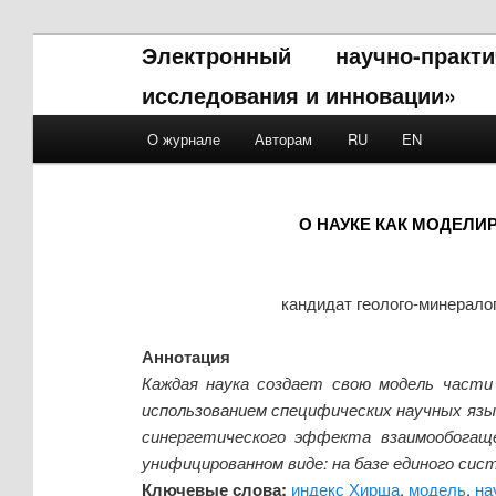
Электронный научно-прак
исследования и инновации»
Main menu
О журнале
Авторам
RU
EN
Skip to primary content
Skip to secondary content
О НАУКЕ КАК МОДЕЛИ
кандидат геолого-минерало
Аннотация
Каждая наука создает свою модель части
использованием специфических научных язы
синергетического эффекта взаимообогаще
унифицированном виде: на базе единого сис
Ключевые слова:
индекс Хирша
,
модель
,
на