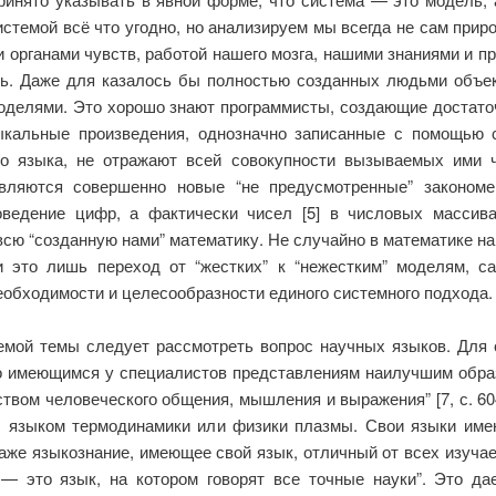
истемой всё что угодно, но анализируем мы всегда не сам прир
органами чувств, работой нашего мозга, нашими знаниями и п
ть. Даже для казалось бы полностью созданных людьми объ
моделями. Это хорошо знают программисты, создающие достато
ыкальные произведения, однозначно записанные с помощью с
о языка, не отражают всей совокупности вызываемых ими ч
являются совершенно новые “не предусмотренные” закономе
ведение цифр, а фактически чисел [5] в числовых массив
всю “созданную нами” математику. Не случайно в математике н
и это лишь переход от “жестких” к “нежестким” моделям, 
еобходимости и целесообразности единого системного подхода.
емой темы следует рассмотреть вопрос научных языков. Для
по имеющимся у специалистов представлениям наилучшим обр
твом человеческого общения, мышления и выражения” [7, с. 604]
с языком термодинамики или физики плазмы. Свои языки имею
же языкознание, имеющее свой язык, отличный от всех изучае
 — это язык, на котором говорят все точные науки”. Это да