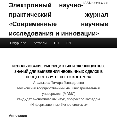
Электронный научно-
ISSN 2223-4888
практический журнал
«Современные научные
исследования и инновации»
Main menu
О журнале
Авторам
RU
EN
Skip to primary content
Skip to secondary content
ИСПОЛЬЗОВАНИЕ ИМПЛИЦИТНЫХ И ЭКСПЛИЦИТНЫХ
ЗНАНИЙ ДЛЯ ВЫЯВЛЕНИЯ НЕОБЫЧНЫХ СДЕЛОК В
ПРОЦЕССЕ ВНУТРЕННЕГО КОНТРОЛЯ
Апалькова Тамара Геннадьевна
Московский государственный машиностроительный
университет (МАМИ)
кандидат экономических наук, профессор кафедры
«Информационные бизнес системы»
Аннотация