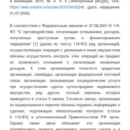
и инновации. 2015. № 4. Ч. 4 [Электронный ресурс]. URL:
https://web.snauka.ru/issues/2015/04/52246
(дата обращения:
31.07.2026).
В соответствии с Федеральным законом от 07.08.2001 N 115-
ФЗ “О противодействии легализации (отмыванию) доходов,
полученных преступным путем, и финансированию
терроризма” [1] (далее по тексту 115-ФЗ) ряд организаций,
осуществляющих операции с денежным и иным имуществом
обязаны осуществлять контроль этих операций на предмет
их возможного отношения к легализации незаконных
доходов. К этим организациям относятся кредитные
организации, ломбарды, организации федеральной почтовой
связи, организации, оказывающие посреднические услуги
при осуществлении сделок купли-продажи недвижимого
имущества, ряд других, полный перечень которых
приводится в статье 5 закона. Согласно закону, организации
из вышеуказанного перечня обязаны подавать информацию о
сделках, подлежащих обязательному контролю (статья
6 115-ФЗ) в уполномоченный Правительством РФ орган.
Однако также закон обязывает эти организации
разрабатывать правила внутреннего контроля сделок и в