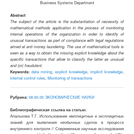
Business Systems Department
Abstract
The subject of the article is the substantiation of necessity of
mathematical methods application in the process of monitoring
internal operations of the organization in order to identify of
unusual transactions as part of compliance with legal regulations
aimed at anti money laundering. The use of mathematical tools is
seen as a way to obtain the missing explicit knowledge about the
specific transactions that allow to classify the latter as unusual
and (or) fraudulent.
Keywords:
data mining
,
explicit knowledge
,
implicit knowledge
,
internal control rules
,
Monitoring of transactions
Рубрика:
08.00.00 ЭКОНОМИЧЕСКИЕ НАУКИ
Библиографическая ссылка на статью:
Апалькова Т.Г. Использование имплицитных и эксплицитных
знаний для выявления необычных сделок в процессе
внутреннего контроля // Современные научные исследования